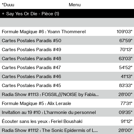
00
00
*Duuu
Menu
Say Yes Or Die - Pièce (1)
00
00
Formule Magique #6 : Yoann Thommerel
109'03"
Nathalie Lacroix,Yoann Thommerel
Cartes Postales Paradis #50
67'59"
Zoé Leroux
Cartes Postales Paradis #49
70'13"
Aurore Portales
Cartes Postales Paradis #48
63'03"
Mathias Dupaquier
Cartes Postales Paradis #47
54'52"
Raymond Engramer
Cartes Postales Paradis #46
41'13"
Sarah Banville
Cartes Postales Paradis #45
83'33"
Mateo Cuin
Radia Show #1113 : FOSSIL///NOISE by Fabiana Gibim / Wave Farm
28'00"
Wave Farm
Formule Magique #5 : Alix Lerasle
77'31"
Nathalie Lacroix
Invitation au 19 #10 : L’harmonie du personnel
09'35"
19, CRAC
Écouter sans les yeux : Feriel Boushaki
91'12"
Feriel Boushaki
Radia Show #1112 : The Sonic Epidermis of Lake Léman by Paul Courlet / Guest Slot
28'00"