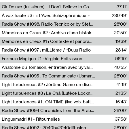
Francesco Russo,Scuola della Crisi
Ok Deluxe (full album) - I Don't Believe In Computing
37'11"
Corentin Canesson,Julien Tiberi,Charlie Hamish Jeffery
À voix haute #3 : « L’Avec Schizophrénique »
230'49"
Agathe Boulanger,Sybille Chevreuse,Carine Lendrin,Léna Monnier,Graziela Susin,Camille Zuber
Radia Show #1098: Radio Tecnicolor by Stefan Nussbaumer & Georg Zichy (Radio Orange 94.0)
28'00"
Radio Orange 94.0
Mémoires en Creux #2 : Archive d'une histoire artistique
20'50"
Sophie Auger-Grappin
Mémoires en Creux #1 : Contexte et panorama
19'39"
Sophie Auger-Grappin
Radia Show #1097 : mILLième / *Duuu Radio
28'14"
Cécile Tonizzo,Nicolas Couturier,Manuel Zenner,Aquila Lescene,Curtis Coco,Cyril Magnier
Formule Magique #1 : Virginie Poitrasson
96'10"
Nathalie Lacroix,Virginie Poitrasson
Anatomie du Tomason, entretien avec Sylvain Cardonnel
40'55"
Loraine Baud,Sylvain Cardonnel
Radia Show #1095 : To Communicate (Usmaradio)
28'00"
Usmaradio
Light turbulences #2 : Jérôme Game en discussion avec Thomas Corlin
41'19"
Jérôme Game,Thomas Corlin,Thierry Raynaud,Hubert Colas
Light turbulences #3 : Le Châ (Lutèce Lockness)
21'35"
Lutèce Lockness
Light turbulences #1 : ON TIME (live voix-batterie) avec Jérôme Game & Jean-Michel Espitallier
16'43"
Jérôme Game,Jean-Michel Espitallier
Radia Show #1094 Chronicles from the Arab Cold War by Ghazi Barakat
28'00"
Reboot.fm
Linguemadri #1 - Ritournelles
37'58"
Meris Angioletti
Radia Show #1092 : 2040by2040diffusion
28'00"