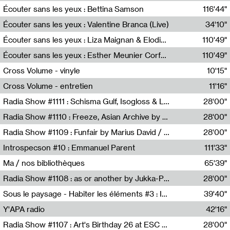
Écouter sans les yeux : Bettina Samson
116'44"
Bettina Samson
Écouter sans les yeux : Valentine Branca (Live)
34'10"
Valentine Branca
Écouter sans les yeux : Liza Maignan & Elodie Lecat
110'49"
Liza Maignan,Elodie Lecat
Écouter sans les yeux : Esther Meunier Corfdyr
110'49"
Esther Meunier Corfdyr
Cross Volume - vinyle
10'15"
Théo Robine-Langlois,Emilien Chesnot,Mia Trabalon
Cross Volume - entretien
11'16"
Théo Robine-Langlois,Emilien Chesnot,Mia Trabalon
Radia Show #1111 : Schisma Gulf, Isogloss & Lament For The Old Clock By Harvey Young / Resonance
28'00"
Resonance
Radia Show #1110 : Freeze, Asian Archive by Avita Maheen / Radio Worm
28'00"
Radio WORM
Radia Show #1109 : Funfair by Marius David / JET FM
28'00"
Jet FM
Introspecson #10 : Emmanuel Parent
111'33"
Pierre Henry,Emmanuel Parent
Ma / nos bibliothèques
65'39"
Sarah Tritz,Elene Lapiashivili,Justin Marconnet,Mateo Cuche,Esther Lechevalier,Suzie Lecroart,Romance Castelet
Radia Show #1108 : as or another by Jukka-Pekka Kervinen / Rádio Zero
28'00"
Radio Zero
Sous le paysage - Habiter les éléments #3 : Interprétations, rituels et symboliques des éléments
39'40"
Nastassja Martin
Y'APA radio
42'16"
Pierrick Mouton
Radia Show #1107 : Art's Birthday 26 at ESC - Medien Kunst Labor
28'00"