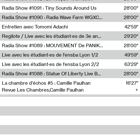
Diffusion FM
Radia Show #1091 : Tiny Sounds Around Us
28'00"
Radio Študent
Radia Show #1090 : Radia Wave Farm WGXC Corey De Juan Sherrard Jr Startalk
28'00"
Wave Farm
Entretien avec Tomomi Adachi
42'59"
Tomomi Adachi,Loraine Baud
Regilote / Live avec les étudiant·es de 3e année de l'EMA
29'20"
Nima Henryon,Athéna Noël,Amir Genillon,Ibourayane Ahmadi,Manelle Cherrih,Honorine Gibello,John Weeber,Manon Joseph
Radia Show #1089 : MOUVEMENT De PANIK (Radio Panik)
28'00"
Radio Panik
Live avec les étudiant·es de l'ensba Lyon 1/2
49'59"
Live avec les étudiant·es de l'ensba Lyon 2/2
63'29"
Radia Show #1088 : Statue Of Liberty Live By Ed Baxter (Resonance)
28'00"
Resonance
La chambre d'échos #5 : Camille Paulhan
16'27"
Revue Les Chambres,Camille Paulhan