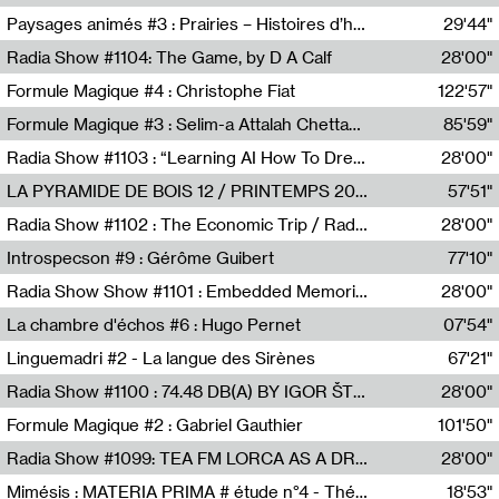
Revue Les Chambres,Marie-Hélène Lafon
Paysages animés #3 : Prairies – Histoires d’herbes et d’humains
29'44"
Anne Simon
Radia Show #1104: The Game, by D A Calf
28'00"
Radio One NZ
Formule Magique #4 : Christophe Fiat
122'57"
Nathalie Lacroix
Formule Magique #3 : Selim-a Attalah Chettaoui
85'59"
Nathalie Lacroix,Selim-a Attalah Chettaoui
Radia Show #1103 : “Learning AI How To Dream” by Sebastian Dingens (Radio Campus Bruxelles)
28'00"
Radio Campus Bruxelles
LA PYRAMIDE DE BOIS 12 / PRINTEMPS 2026
57'51"
Sammy Stein
Radia Show #1102 : The Economic Trip / Radio Grenouille
28'00"
Radio Grenouille
Introspecson #9 : Gérôme Guibert
77'10"
Pierre Henry,Gérôme Guibert
Radia Show Show #1101 : Embedded Memories by Jimmy Peggie / radioart106
28'00"
Jimmy Peggie,radioart106
La chambre d'échos #6 : Hugo Pernet
07'54"
Revue Les Chambres,Hugo Pernet
Linguemadri #2 - La langue des Sirènes
67'21"
Meris Angioletti
Radia Show #1100 : 74.48 DB(A) BY IGOR ŠTROMAJER FOR RADIO X
28'00"
radio x
Formule Magique #2 : Gabriel Gauthier
101'50"
Nathalie Lacroix,Gabriel Gauthier
Radia Show #1099: TEA FM LORCA AS A DREAM
28'00"
TEAFM
Mimésis : MATERIA PRIMA # étude n°4 - Théâtre de l’Aquarium
18'53"