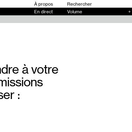
00
À propos
En direct
Volume
+
dre à votre
missions
er :