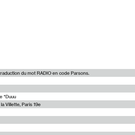
la traduction du mot RADIO en code Parsons.
de *Duuu
a Villette, Paris 19e