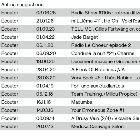
0
Autres suggestions
Écouter
03.06.26
Radia Show #1105 : retroauditiv
Écouter
21.01.26
mILLième #11 : Hé Oh ! Voici l’ea
Écouter
01.09.23
TELL ME : Gilles Furtwängler, c
Écouter
01.04.22
Jade Barget
Écouter
06.11.20
Radio Le Choeur épisode 2
Écouter
06.09.20
Conduire la nuit #21 : Charms
Écouter
19.06.20
Duuûment musique : Guillaume
Écouter
23.04.20
A Flock Of Rotations /JA
Écouter
28.03.20
Very Book #5 : Théo Robine-La
Écouter
01.04.19
ForTune aux étudiant.e.s
Écouter
05.12.18
Team Training, (Milieu Propice)
Écouter
16.11.16
Macumba
Écouter
14.03.16
Your Erroneous Zone #1
Écouter
08.09.14
A Drusy Vein (2/4) : Violaine Sa
Écouter
26.07.13
Medusa Caravage Salon