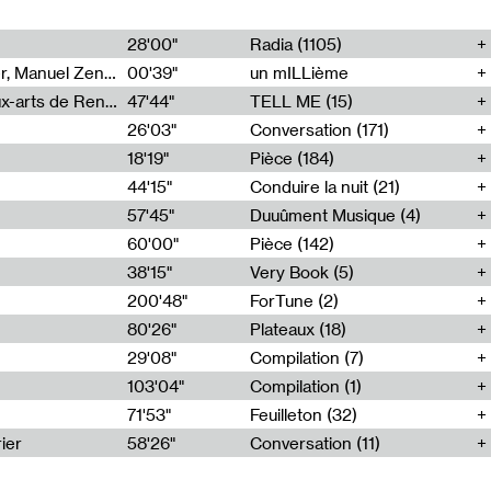
00
28'00"
Radia (1105)
Cécile Tonizzo, Nicolas Couturier, Manuel Zenner, Aquila Lescene, Curtis Coco, Cyril Magnier
00'39"
un mILLième
Frac Bretagne, Musée des beaux-arts de Rennes
47'44"
TELL ME (15)
26'03"
Conversation (171)
18'19"
Pièce (184)
44'15"
Conduire la nuit (21)
57'45"
Duuûment Musique (4)
60'00"
Pièce (142)
38'15"
Very Book (5)
200'48"
ForTune (2)
80'26"
Plateaux (18)
29'08"
Compilation (7)
103'04"
Compilation (1)
71'53"
Feuilleton (32)
ier
58'26"
Conversation (11)