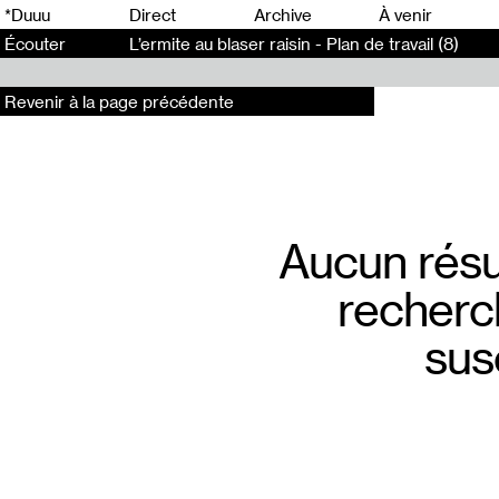
0
*Duuu
Direct
Archive
À venir
Écouter
L’ermite au blaser raisin - Plan de travail (8)
Revenir à la page précédente
Aucun résu
recherc
sus