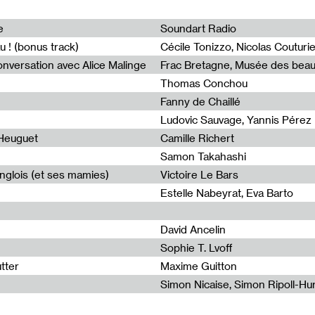
0
e
Soundart Radio
u ! (bonus track)
onversation avec Alice Malinge
Thomas Conchou
Fanny de Chaillé
Ludovic Sauvage, Yannis Pérez
 Heuguet
Camille Richert
Samon Takahashi
nglois (et ses mamies)
Victoire Le Bars
Estelle Nabeyrat, Eva Barto
David Ancelin
Sophie T. Lvoff
utter
Maxime Guitton
Simon Nicaise, Simon Ripoll-Hur