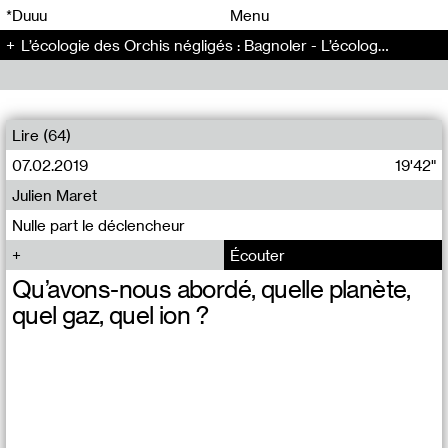
00
00
*Duuu
Menu
L’écologie des Orchis négligés : Bagnoler - L’écologie des Orchis négligés (3)
00
00
Lire (64)
07.02.2019
19'42"
Julien Maret
Nulle part le déclencheur
Écouter
Qu’avons-nous abordé, quelle planète,
quel gaz, quel ion ?