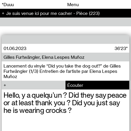
00
00
*Duuu
Menu
Je suis venue ici pour me cacher - Pièce (223)
00
00
01.06.2023
36'23"
Gilles Furtwängler, Elena Lespes Muñoz
Lancement du vinyle “Did you take the dog out?” de Gilles
Furtwängler (1/3) Entretien de l’artiste par Elena Lespes
Muñoz
Écouter
Hello, y a quelqu’un ? Did they say peace
or at least thank you ? Did you just say
he is wearing crocks ?