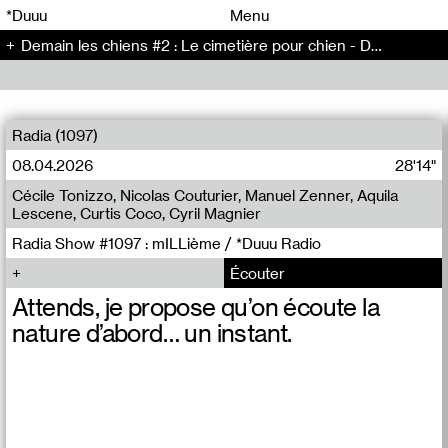
00
00
*Duuu
Menu
Demain les chiens #2 : Le cimetière pour chien - Demain les chiens (2)
00
00
Radia (1097)
08.04.2026
28'14"
Cécile Tonizzo, Nicolas Couturier, Manuel Zenner, Aquila
Lescene, Curtis Coco, Cyril Magnier
Radia Show #1097 : mILLième / *Duuu Radio
Écouter
Attends, je propose qu’on écoute la
nature d’abord… un instant.