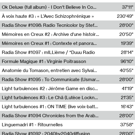
Francesco Russo,Scuola della Crisi
Ok Deluxe (full album) - I Don't Believe In Computing
37'11"
Corentin Canesson,Julien Tiberi,Charlie Hamish Jeffery
À voix haute #3 : « L’Avec Schizophrénique »
230'49"
Agathe Boulanger,Sybille Chevreuse,Carine Lendrin,Léna Monnier,Graziela Susin,Camille Zuber
Radia Show #1098: Radio Tecnicolor by Stefan Nussbaumer & Georg Zichy (Radio Orange 94.0)
28'00"
Radio Orange 94.0
Mémoires en Creux #2 : Archive d'une histoire artistique
20'50"
Sophie Auger-Grappin
Mémoires en Creux #1 : Contexte et panorama
19'39"
Sophie Auger-Grappin
Radia Show #1097 : mILLième / *Duuu Radio
28'14"
Cécile Tonizzo,Nicolas Couturier,Manuel Zenner,Aquila Lescene,Curtis Coco,Cyril Magnier
Formule Magique #1 : Virginie Poitrasson
96'10"
Nathalie Lacroix,Virginie Poitrasson
Anatomie du Tomason, entretien avec Sylvain Cardonnel
40'55"
Loraine Baud,Sylvain Cardonnel
Radia Show #1095 : To Communicate (Usmaradio)
28'00"
Usmaradio
Light turbulences #2 : Jérôme Game en discussion avec Thomas Corlin
41'19"
Jérôme Game,Thomas Corlin,Thierry Raynaud,Hubert Colas
Light turbulences #3 : Le Châ (Lutèce Lockness)
21'35"
Lutèce Lockness
Light turbulences #1 : ON TIME (live voix-batterie) avec Jérôme Game & Jean-Michel Espitallier
16'43"
Jérôme Game,Jean-Michel Espitallier
Radia Show #1094 Chronicles from the Arab Cold War by Ghazi Barakat
28'00"
Reboot.fm
Linguemadri #1 - Ritournelles
37'58"
Meris Angioletti
Radia Show #1092 : 2040by2040diffusion
28'00"