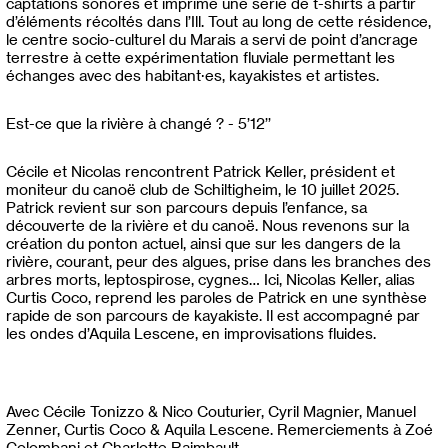
captations sonores et imprimé une série de t-shirts à partir
d’éléments récoltés dans l’Ill. Tout au long de cette résidence,
le centre socio-culturel du Marais a servi de point d’ancrage
terrestre à cette expérimentation fluviale permettant les
échanges avec des habitant·es, kayakistes et artistes.
Est-ce que la rivière à changé ? - 5’12’’
Cécile et Nicolas rencontrent Patrick Keller, président et
moniteur du canoë club de Schiltigheim, le 10 juillet 2025.
Patrick revient sur son parcours depuis l’enfance, sa
découverte de la rivière et du canoë. Nous revenons sur la
création du ponton actuel, ainsi que sur les dangers de la
rivière, courant, peur des algues, prise dans les branches des
arbres morts, leptospirose, cygnes… Ici, Nicolas Keller, alias
Curtis Coco, reprend les paroles de Patrick en une synthèse
rapide de son parcours de kayakiste. Il est accompagné par
les ondes d’Aquila Lescene, en improvisations fluides.
Avec Cécile Tonizzo & Nico Couturier, Cyril Magnier, Manuel
Zenner, Curtis Coco & Aquila Lescene. Remerciements à Zoé
Colombani et Charlotte Raimbault.