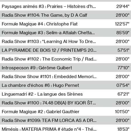
Revue Les Chambres,Marie-Hélène Lafon
Paysages animés #3 : Prairies – Histoires d’herbes et d’humains
29'44"
Anne Simon
Radia Show #1104: The Game, by D A Calf
28'00"
Radio One NZ
Formule Magique #4 : Christophe Fiat
122'57"
Nathalie Lacroix
Formule Magique #3 : Selim-a Attalah Chettaoui
85'59"
Nathalie Lacroix,Selim-a Attalah Chettaoui
Radia Show #1103 : “Learning AI How To Dream” by Sebastian Dingens (Radio Campus Bruxelles)
28'00"
Radio Campus Bruxelles
LA PYRAMIDE DE BOIS 12 / PRINTEMPS 2026
57'51"
Sammy Stein
Radia Show #1102 : The Economic Trip / Radio Grenouille
28'00"
Radio Grenouille
Introspecson #9 : Gérôme Guibert
77'10"
Pierre Henry,Gérôme Guibert
Radia Show Show #1101 : Embedded Memories by Jimmy Peggie / radioart106
28'00"
Jimmy Peggie,radioart106
La chambre d'échos #6 : Hugo Pernet
07'54"
Revue Les Chambres,Hugo Pernet
Linguemadri #2 - La langue des Sirènes
67'21"
Meris Angioletti
Radia Show #1100 : 74.48 DB(A) BY IGOR ŠTROMAJER FOR RADIO X
28'00"
radio x
Formule Magique #2 : Gabriel Gauthier
101'50"
Nathalie Lacroix,Gabriel Gauthier
Radia Show #1099: TEA FM LORCA AS A DREAM
28'00"
TEAFM
Mimésis : MATERIA PRIMA # étude n°4 - Théâtre de l’Aquarium
18'53"