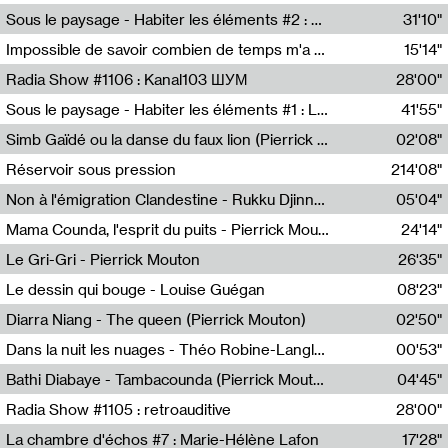
Radio Helsinki
Sous le paysage - Habiter les éléments #2 : Vers le tournant élémentaire
31'10"
Nastassja Martin
Impossible de savoir combien de temps m'a échappé
15'14"
Mélanie Blaison,Mateo Cuin
Radia Show #1106 : Kanal103 ШУМ
28'00"
Kanal103
Sous le paysage - Habiter les éléments #1 : Les éléments et les débordements du vivant
41'55"
Nastassja Martin
Simb Gaïdé ou la danse du faux lion (Pierrick Mouton)
02'08"
Pierrick Mouton,Simb Gaïdé
Réservoir sous pression
214'08"
Non à l'émigration Clandestine - Rukku Djinne Squad (Eden Tinto Collins)
05'04"
Eden Tinto Collins,Rukku Djinne
Mama Counda, l'esprit du puits - Pierrick Mouton
24'14"
Pierrick Mouton
Le Gri-Gri - Pierrick Mouton
26'35"
Pierrick Mouton
Le dessin qui bouge - Louise Guégan
08'23"
Louise Guégan
Diarra Niang - The queen (Pierrick Mouton)
02'50"
Pierrick Mouton,Diarra Niang
Dans la nuit les nuages - Théo Robine-Langlois
00'53"
Théo Robine-Langlois,LD Beat
Bathi Diabaye - Tambacounda (Pierrick Mouton)
04'45"
Pierrick Mouton,Bathi Diabaye
Radia Show #1105 : retroauditive
28'00"
Soundart Radio
La chambre d'échos #7 : Marie-Hélène Lafon
17'28"