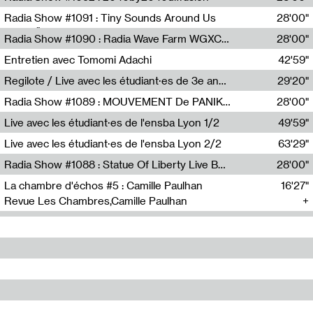
Diffusion FM
Radia Show #1091 : Tiny Sounds Around Us
28'00"
Radio Študent
Radia Show #1090 : Radia Wave Farm WGXC Corey De Juan Sherrard Jr Startalk
28'00"
Wave Farm
Entretien avec Tomomi Adachi
42'59"
Tomomi Adachi,Loraine Baud
Regilote / Live avec les étudiant·es de 3e année de l'EMA
29'20"
Nima Henryon,Athéna Noël,Amir Genillon,Ibourayane Ahmadi,Manelle Cherrih,Honorine Gibello,John Weeber,Manon Joseph
Radia Show #1089 : MOUVEMENT De PANIK (Radio Panik)
28'00"
Radio Panik
Live avec les étudiant·es de l'ensba Lyon 1/2
49'59"
Live avec les étudiant·es de l'ensba Lyon 2/2
63'29"
Radia Show #1088 : Statue Of Liberty Live By Ed Baxter (Resonance)
28'00"
Resonance
La chambre d'échos #5 : Camille Paulhan
16'27"
Revue Les Chambres,Camille Paulhan