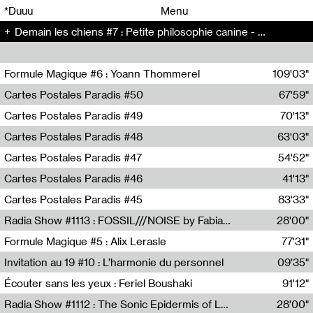
00
00
*Duuu
Menu
Demain les chiens #7 : Petite philosophie canine - Demain les chiens (7)
00
00
Formule Magique #6 : Yoann Thommerel
109'03"
Nathalie Lacroix,Yoann Thommerel
Cartes Postales Paradis #50
67'59"
Zoé Leroux
Cartes Postales Paradis #49
70'13"
Aurore Portales
Cartes Postales Paradis #48
63'03"
Mathias Dupaquier
Cartes Postales Paradis #47
54'52"
Raymond Engramer
Cartes Postales Paradis #46
41'13"
Sarah Banville
Cartes Postales Paradis #45
83'33"
Mateo Cuin
Radia Show #1113 : FOSSIL///NOISE by Fabiana Gibim / Wave Farm
28'00"
Wave Farm
Formule Magique #5 : Alix Lerasle
77'31"
Nathalie Lacroix
Invitation au 19 #10 : L’harmonie du personnel
09'35"
19, CRAC
Écouter sans les yeux : Feriel Boushaki
91'12"
Feriel Boushaki
Radia Show #1112 : The Sonic Epidermis of Lake Léman by Paul Courlet / Guest Slot
28'00"