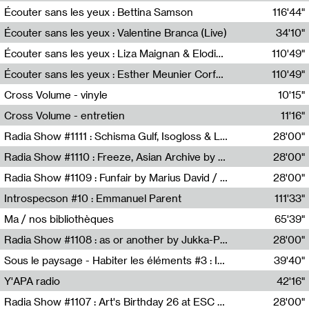
Écouter sans les yeux : Bettina Samson
116'44"
Bettina Samson
Écouter sans les yeux : Valentine Branca (Live)
34'10"
Valentine Branca
Écouter sans les yeux : Liza Maignan & Elodie Lecat
110'49"
Liza Maignan,Elodie Lecat
Écouter sans les yeux : Esther Meunier Corfdyr
110'49"
Esther Meunier Corfdyr
Cross Volume - vinyle
10'15"
Théo Robine-Langlois,Emilien Chesnot,Mia Trabalon
Cross Volume - entretien
11'16"
Théo Robine-Langlois,Emilien Chesnot,Mia Trabalon
Radia Show #1111 : Schisma Gulf, Isogloss & Lament For The Old Clock By Harvey Young / Resonance
28'00"
Resonance
Radia Show #1110 : Freeze, Asian Archive by Avita Maheen / Radio Worm
28'00"
Radio WORM
Radia Show #1109 : Funfair by Marius David / JET FM
28'00"
Jet FM
Introspecson #10 : Emmanuel Parent
111'33"
Pierre Henry,Emmanuel Parent
Ma / nos bibliothèques
65'39"
Sarah Tritz,Elene Lapiashivili,Justin Marconnet,Mateo Cuche,Esther Lechevalier,Suzie Lecroart,Romance Castelet
Radia Show #1108 : as or another by Jukka-Pekka Kervinen / Rádio Zero
28'00"
Radio Zero
Sous le paysage - Habiter les éléments #3 : Interprétations, rituels et symboliques des éléments
39'40"
Nastassja Martin
Y'APA radio
42'16"
Pierrick Mouton
Radia Show #1107 : Art's Birthday 26 at ESC - Medien Kunst Labor
28'00"