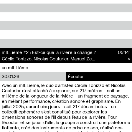
mILLième #2 : Est-ce que la rivière a changé ?
05'14"
Cécile Tonizzo, Nicolas Couturier, Manuel Zenner, Aquila Lescene, Curtis Coco, Cyril Magnier
un mILLième
30.01.26
Écouter
Avec un mILLième, le duo d’artistes Cécile Tonizzo et Nicolas
Couturier s’est attaché à explorer, sur 217 mètres – soit un
millième de la longueur de la rivière – un fragment de paysage,
en mêlant performance, création sonore et graphisme. En
juillet 2025, durant cinq jours - soit 217 décaminutes - un
collectif éphémère s’est constitué pour explorer les
dimensions sonores de l’Ill depuis l’eau de la rivière. Pour
l’écouter et se jouer d’elle, le groupe a construit une plateforme
flottante, créé des instruments de prise de son, réalisé des