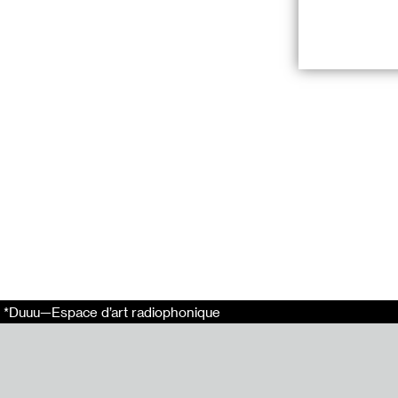
Les Queues de 
de Hubert Monte
Lu par Arthur F
Début du XIXe s
qu’il laisse en
de force sur un 
dans l’eau acci
lord anglais. Dè
pourvue d’une qu
qu’on l’écrit h
de délices insol
Angleterre nata
*Duuu—Espace d’art radiophonique
Production : Ga
Dans le cadre d