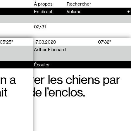
00
À propos
En direct
Volume
+
02/31
05'25"
17.03.2020
17.03.2020
07'32"
29'37"
)
)
Arthur Fléchard
Arthur Fléchard
Écouter
Écouter
n a
 d’attirer les chiens par
t d’un réconfortant mariage
it
ehors de l’enclos.