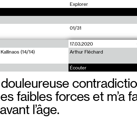
0
Explorer
01/31
17.03.2020
Lire (78)
Lire (77)
allinaos (14/14)
Arthur Fléchard
Les Queues de Kallinaos (13/14
Les Queues de Kallinaos (12/14
Écouter
 douleureuse contradictio
Je proposais
Il s’agissai
s faibles forces et m’a fa
la faim en d
d’amour.
r avant l’âge.