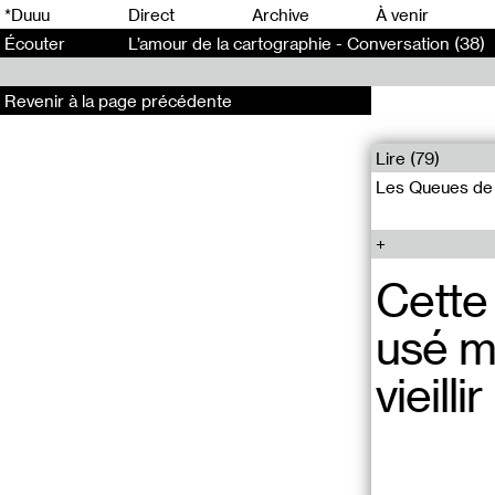
0
*Duuu
Direct
Archive
À venir
Écouter
L’amour de la cartographie - Conversation (38)
Revenir à la page précédente
Lire (79)
Les Queues de K
Cette
usé me
vieilli