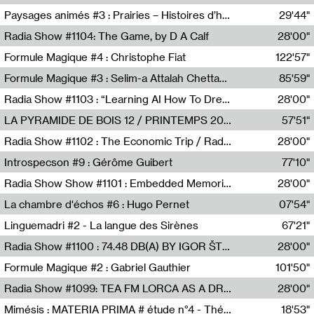
Revue Les Chambres,Marie-Hélène Lafon
Paysages animés #3 : Prairies – Histoires d’herbes et d’humains
29'44"
Anne Simon
Radia Show #1104: The Game, by D A Calf
28'00"
Radio One NZ
Formule Magique #4 : Christophe Fiat
122'57"
Nathalie Lacroix
Formule Magique #3 : Selim-a Attalah Chettaoui
85'59"
Nathalie Lacroix,Selim-a Attalah Chettaoui
Radia Show #1103 : “Learning AI How To Dream” by Sebastian Dingens (Radio Campus Bruxelles)
28'00"
Radio Campus Bruxelles
LA PYRAMIDE DE BOIS 12 / PRINTEMPS 2026
57'51"
Sammy Stein
Radia Show #1102 : The Economic Trip / Radio Grenouille
28'00"
Radio Grenouille
Introspecson #9 : Gérôme Guibert
77'10"
Pierre Henry,Gérôme Guibert
Radia Show Show #1101 : Embedded Memories by Jimmy Peggie / radioart106
28'00"
Jimmy Peggie,radioart106
La chambre d'échos #6 : Hugo Pernet
07'54"
Revue Les Chambres,Hugo Pernet
Linguemadri #2 - La langue des Sirènes
67'21"
Meris Angioletti
Radia Show #1100 : 74.48 DB(A) BY IGOR ŠTROMAJER FOR RADIO X
28'00"
radio x
Formule Magique #2 : Gabriel Gauthier
101'50"
Nathalie Lacroix,Gabriel Gauthier
Radia Show #1099: TEA FM LORCA AS A DREAM
28'00"
TEAFM
Mimésis : MATERIA PRIMA # étude n°4 - Théâtre de l’Aquarium
18'53"