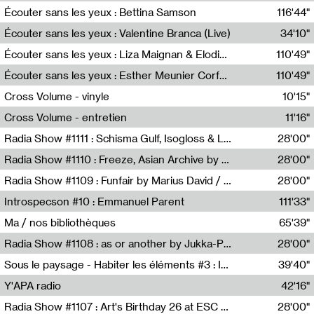
Écouter sans les yeux : Bettina Samson
116'44"
Bettina Samson
Écouter sans les yeux : Valentine Branca (Live)
34'10"
Valentine Branca
Écouter sans les yeux : Liza Maignan & Elodie Lecat
110'49"
Liza Maignan,Elodie Lecat
Écouter sans les yeux : Esther Meunier Corfdyr
110'49"
Esther Meunier Corfdyr
Cross Volume - vinyle
10'15"
Théo Robine-Langlois,Emilien Chesnot,Mia Trabalon
Cross Volume - entretien
11'16"
Théo Robine-Langlois,Emilien Chesnot,Mia Trabalon
Radia Show #1111 : Schisma Gulf, Isogloss & Lament For The Old Clock By Harvey Young / Resonance
28'00"
Resonance
Radia Show #1110 : Freeze, Asian Archive by Avita Maheen / Radio Worm
28'00"
Radio WORM
Radia Show #1109 : Funfair by Marius David / JET FM
28'00"
Jet FM
Introspecson #10 : Emmanuel Parent
111'33"
Pierre Henry,Emmanuel Parent
Ma / nos bibliothèques
65'39"
Sarah Tritz,Elene Lapiashivili,Justin Marconnet,Mateo Cuche,Esther Lechevalier,Suzie Lecroart,Romance Castelet
Radia Show #1108 : as or another by Jukka-Pekka Kervinen / Rádio Zero
28'00"
Radio Zero
Sous le paysage - Habiter les éléments #3 : Interprétations, rituels et symboliques des éléments
39'40"
Nastassja Martin
Y'APA radio
42'16"
Pierrick Mouton
Radia Show #1107 : Art's Birthday 26 at ESC - Medien Kunst Labor
28'00"