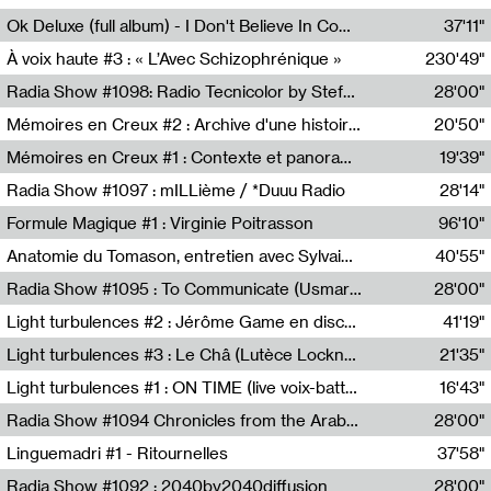
Francesco Russo,Scuola della Crisi
Ok Deluxe (full album) - I Don't Believe In Computing
37'11"
Corentin Canesson,Julien Tiberi,Charlie Hamish Jeffery
À voix haute #3 : « L’Avec Schizophrénique »
230'49"
Agathe Boulanger,Sybille Chevreuse,Carine Lendrin,Léna Monnier,Graziela Susin,Camille Zuber
Radia Show #1098: Radio Tecnicolor by Stefan Nussbaumer & Georg Zichy (Radio Orange 94.0)
28'00"
Radio Orange 94.0
Mémoires en Creux #2 : Archive d'une histoire artistique
20'50"
Sophie Auger-Grappin
Mémoires en Creux #1 : Contexte et panorama
19'39"
Sophie Auger-Grappin
Radia Show #1097 : mILLième / *Duuu Radio
28'14"
Cécile Tonizzo,Nicolas Couturier,Manuel Zenner,Aquila Lescene,Curtis Coco,Cyril Magnier
Formule Magique #1 : Virginie Poitrasson
96'10"
Nathalie Lacroix,Virginie Poitrasson
Anatomie du Tomason, entretien avec Sylvain Cardonnel
40'55"
Loraine Baud,Sylvain Cardonnel
Radia Show #1095 : To Communicate (Usmaradio)
28'00"
Usmaradio
Light turbulences #2 : Jérôme Game en discussion avec Thomas Corlin
41'19"
Jérôme Game,Thomas Corlin,Thierry Raynaud,Hubert Colas
Light turbulences #3 : Le Châ (Lutèce Lockness)
21'35"
Lutèce Lockness
Light turbulences #1 : ON TIME (live voix-batterie) avec Jérôme Game & Jean-Michel Espitallier
16'43"
Jérôme Game,Jean-Michel Espitallier
Radia Show #1094 Chronicles from the Arab Cold War by Ghazi Barakat
28'00"
Reboot.fm
Linguemadri #1 - Ritournelles
37'58"
Meris Angioletti
Radia Show #1092 : 2040by2040diffusion
28'00"