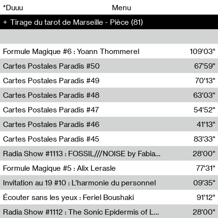
00
00
*Duuu
Menu
Tirage du tarot de Marseille - Pièce (81)
00
00
Formule Magique #6 : Yoann Thommerel
109'03"
Nathalie Lacroix,Yoann Thommerel
Cartes Postales Paradis #50
67'59"
Zoé Leroux
Cartes Postales Paradis #49
70'13"
Aurore Portales
Cartes Postales Paradis #48
63'03"
Mathias Dupaquier
Cartes Postales Paradis #47
54'52"
Raymond Engramer
Cartes Postales Paradis #46
41'13"
Sarah Banville
Cartes Postales Paradis #45
83'33"
Mateo Cuin
Radia Show #1113 : FOSSIL///NOISE by Fabiana Gibim / Wave Farm
28'00"
Wave Farm
Formule Magique #5 : Alix Lerasle
77'31"
Nathalie Lacroix
Invitation au 19 #10 : L’harmonie du personnel
09'35"
19, CRAC
Écouter sans les yeux : Feriel Boushaki
91'12"
Feriel Boushaki
Radia Show #1112 : The Sonic Epidermis of Lake Léman by Paul Courlet / Guest Slot
28'00"