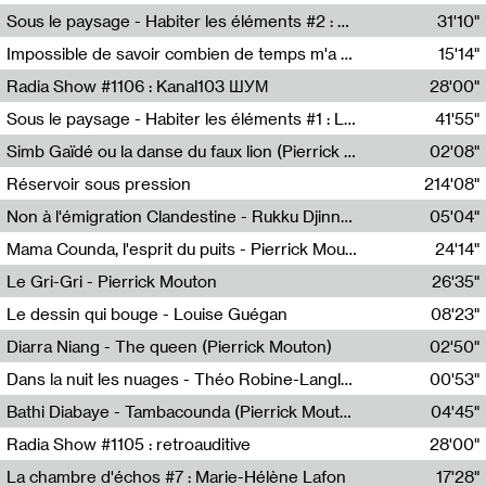
Radio Helsinki
Sous le paysage - Habiter les éléments #2 : Vers le tournant élémentaire
31'10"
Nastassja Martin
Impossible de savoir combien de temps m'a échappé
15'14"
Mélanie Blaison,Mateo Cuin
Radia Show #1106 : Kanal103 ШУМ
28'00"
Kanal103
Sous le paysage - Habiter les éléments #1 : Les éléments et les débordements du vivant
41'55"
Nastassja Martin
Simb Gaïdé ou la danse du faux lion (Pierrick Mouton)
02'08"
Pierrick Mouton,Simb Gaïdé
Réservoir sous pression
214'08"
Non à l'émigration Clandestine - Rukku Djinne Squad (Eden Tinto Collins)
05'04"
Eden Tinto Collins,Rukku Djinne
Mama Counda, l'esprit du puits - Pierrick Mouton
24'14"
Pierrick Mouton
Le Gri-Gri - Pierrick Mouton
26'35"
Pierrick Mouton
Le dessin qui bouge - Louise Guégan
08'23"
Louise Guégan
Diarra Niang - The queen (Pierrick Mouton)
02'50"
Pierrick Mouton,Diarra Niang
Dans la nuit les nuages - Théo Robine-Langlois
00'53"
Théo Robine-Langlois,LD Beat
Bathi Diabaye - Tambacounda (Pierrick Mouton)
04'45"
Pierrick Mouton,Bathi Diabaye
Radia Show #1105 : retroauditive
28'00"
Soundart Radio
La chambre d'échos #7 : Marie-Hélène Lafon
17'28"