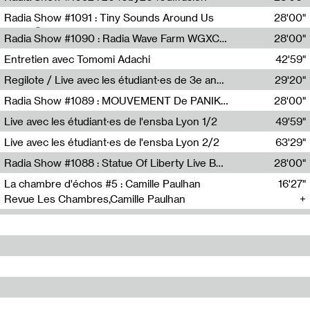
Diffusion FM
Radia Show #1091 : Tiny Sounds Around Us
28'00"
Radio Študent
Radia Show #1090 : Radia Wave Farm WGXC Corey De Juan Sherrard Jr Startalk
28'00"
Wave Farm
Entretien avec Tomomi Adachi
42'59"
Tomomi Adachi,Loraine Baud
Regilote / Live avec les étudiant·es de 3e année de l'EMA
29'20"
Nima Henryon,Athéna Noël,Amir Genillon,Ibourayane Ahmadi,Manelle Cherrih,Honorine Gibello,John Weeber,Manon Joseph
Radia Show #1089 : MOUVEMENT De PANIK (Radio Panik)
28'00"
Radio Panik
Live avec les étudiant·es de l'ensba Lyon 1/2
49'59"
Live avec les étudiant·es de l'ensba Lyon 2/2
63'29"
Radia Show #1088 : Statue Of Liberty Live By Ed Baxter (Resonance)
28'00"
Resonance
La chambre d'échos #5 : Camille Paulhan
16'27"
Revue Les Chambres,Camille Paulhan