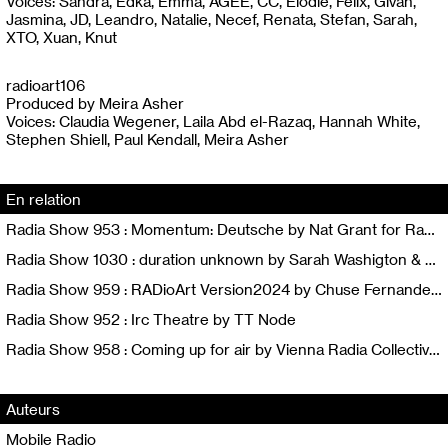
Voices: Sandra, Edka, Emma, AGEE, CC, Élodie, Felix, Givan,
Jasmina, JD, Leandro, Natalie, Necef, Renata, Stefan, Sarah,
XTO, Xuan, Knut
radioart106
Produced by Meira Asher
Voices: Claudia Wegener, Laila Abd el-Razaq, Hannah White,
Stephen Shiell, Paul Kendall, Meira Asher
En relation
Radia Show 953 : Momentum: Deutsche by Nat Grant for Radio One NZ
Radia Show 1030 : duration unknown by Sarah Washigton & Knut Aufermann / Mobile Radio
Radia Show 959 : RADioArt Version2024 by Chuse Fernandez for TEA FM Radio Workshop
Radia Show 952 : Irc Theatre by TT Node
Radia Show 958 : Coming up for air by Vienna Radia Collective feat. Stefan Nussbaumer for Orange 94.0
Auteurs
Mobile Radio