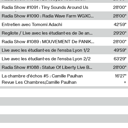
Diffusion FM
Radia Show #1091 : Tiny Sounds Around Us
28'00"
Radio Študent
Radia Show #1090 : Radia Wave Farm WGXC Corey De Juan Sherrard Jr Startalk
28'00"
Wave Farm
Entretien avec Tomomi Adachi
42'59"
Tomomi Adachi,Loraine Baud
Regilote / Live avec les étudiant·es de 3e année de l'EMA
29'20"
Nima Henryon,Athéna Noël,Amir Genillon,Ibourayane Ahmadi,Manelle Cherrih,Honorine Gibello,John Weeber,Manon Joseph
Radia Show #1089 : MOUVEMENT De PANIK (Radio Panik)
28'00"
Radio Panik
Live avec les étudiant·es de l'ensba Lyon 1/2
49'59"
Live avec les étudiant·es de l'ensba Lyon 2/2
63'29"
Radia Show #1088 : Statue Of Liberty Live By Ed Baxter (Resonance)
28'00"
Resonance
La chambre d'échos #5 : Camille Paulhan
16'27"
Revue Les Chambres,Camille Paulhan