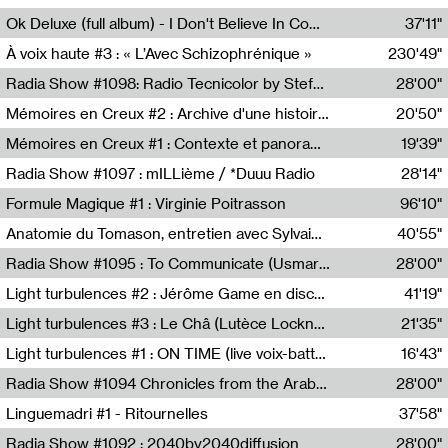
Francesco Russo,Scuola della Crisi
Ok Deluxe (full album) - I Don't Believe In Computing
37'11"
Corentin Canesson,Julien Tiberi,Charlie Hamish Jeffery
À voix haute #3 : « L’Avec Schizophrénique »
230'49"
Agathe Boulanger,Sybille Chevreuse,Carine Lendrin,Léna Monnier,Graziela Susin,Camille Zuber
Radia Show #1098: Radio Tecnicolor by Stefan Nussbaumer & Georg Zichy (Radio Orange 94.0)
28'00"
Radio Orange 94.0
Mémoires en Creux #2 : Archive d'une histoire artistique
20'50"
Sophie Auger-Grappin
Mémoires en Creux #1 : Contexte et panorama
19'39"
Sophie Auger-Grappin
Radia Show #1097 : mILLième / *Duuu Radio
28'14"
Cécile Tonizzo,Nicolas Couturier,Manuel Zenner,Aquila Lescene,Curtis Coco,Cyril Magnier
Formule Magique #1 : Virginie Poitrasson
96'10"
Nathalie Lacroix,Virginie Poitrasson
Anatomie du Tomason, entretien avec Sylvain Cardonnel
40'55"
Loraine Baud,Sylvain Cardonnel
Radia Show #1095 : To Communicate (Usmaradio)
28'00"
Usmaradio
Light turbulences #2 : Jérôme Game en discussion avec Thomas Corlin
41'19"
Jérôme Game,Thomas Corlin,Thierry Raynaud,Hubert Colas
Light turbulences #3 : Le Châ (Lutèce Lockness)
21'35"
Lutèce Lockness
Light turbulences #1 : ON TIME (live voix-batterie) avec Jérôme Game & Jean-Michel Espitallier
16'43"
Jérôme Game,Jean-Michel Espitallier
Radia Show #1094 Chronicles from the Arab Cold War by Ghazi Barakat
28'00"
Reboot.fm
Linguemadri #1 - Ritournelles
37'58"
Meris Angioletti
Radia Show #1092 : 2040by2040diffusion
28'00"