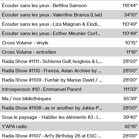
Écouter sans les yeux : Bettina Samson
116'44"
Bettina Samson
Écouter sans les yeux : Valentine Branca (Live)
34'10"
Valentine Branca
Écouter sans les yeux : Liza Maignan & Elodie Lecat
110'49"
Liza Maignan,Elodie Lecat
Écouter sans les yeux : Esther Meunier Corfdyr
110'49"
Esther Meunier Corfdyr
Cross Volume - vinyle
10'15"
Théo Robine-Langlois,Emilien Chesnot,Mia Trabalon
Cross Volume - entretien
11'16"
Théo Robine-Langlois,Emilien Chesnot,Mia Trabalon
Radia Show #1111 : Schisma Gulf, Isogloss & Lament For The Old Clock By Harvey Young / Resonance
28'00"
Resonance
Radia Show #1110 : Freeze, Asian Archive by Avita Maheen / Radio Worm
28'00"
Radio WORM
Radia Show #1109 : Funfair by Marius David / JET FM
28'00"
Jet FM
Introspecson #10 : Emmanuel Parent
111'33"
Pierre Henry,Emmanuel Parent
Ma / nos bibliothèques
65'39"
Sarah Tritz,Elene Lapiashivili,Justin Marconnet,Mateo Cuche,Esther Lechevalier,Suzie Lecroart,Romance Castelet
Radia Show #1108 : as or another by Jukka-Pekka Kervinen / Rádio Zero
28'00"
Radio Zero
Sous le paysage - Habiter les éléments #3 : Interprétations, rituels et symboliques des éléments
39'40"
Nastassja Martin
Y'APA radio
42'16"
Pierrick Mouton
Radia Show #1107 : Art's Birthday 26 at ESC - Medien Kunst Labor
28'00"