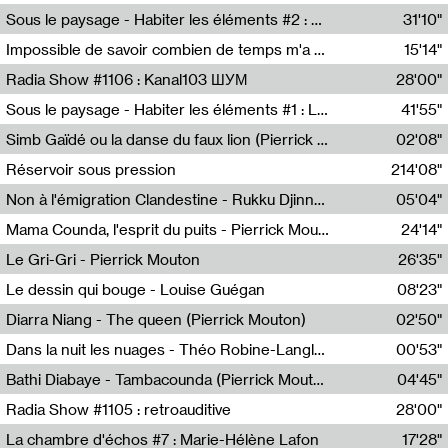
Radio Helsinki
Sous le paysage - Habiter les éléments #2 : Vers le tournant élémentaire
31'10"
Nastassja Martin
Impossible de savoir combien de temps m'a échappé
15'14"
Mélanie Blaison,Mateo Cuin
Radia Show #1106 : Kanal103 ШУМ
28'00"
Kanal103
Sous le paysage - Habiter les éléments #1 : Les éléments et les débordements du vivant
41'55"
Nastassja Martin
Simb Gaïdé ou la danse du faux lion (Pierrick Mouton)
02'08"
Pierrick Mouton,Simb Gaïdé
Réservoir sous pression
214'08"
Non à l'émigration Clandestine - Rukku Djinne Squad (Eden Tinto Collins)
05'04"
Eden Tinto Collins,Rukku Djinne
Mama Counda, l'esprit du puits - Pierrick Mouton
24'14"
Pierrick Mouton
Le Gri-Gri - Pierrick Mouton
26'35"
Pierrick Mouton
Le dessin qui bouge - Louise Guégan
08'23"
Louise Guégan
Diarra Niang - The queen (Pierrick Mouton)
02'50"
Pierrick Mouton,Diarra Niang
Dans la nuit les nuages - Théo Robine-Langlois
00'53"
Théo Robine-Langlois,LD Beat
Bathi Diabaye - Tambacounda (Pierrick Mouton)
04'45"
Pierrick Mouton,Bathi Diabaye
Radia Show #1105 : retroauditive
28'00"
Soundart Radio
La chambre d'échos #7 : Marie-Hélène Lafon
17'28"