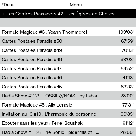
00
00
*Duuu
Menu
Les Centres Passagers #2 : Les Églises de Chelles - Les Centres Passagers (2)
00
00
Formule Magique #6 : Yoann Thommerel
109'03"
Nathalie Lacroix,Yoann Thommerel
Cartes Postales Paradis #50
67'59"
Zoé Leroux
Cartes Postales Paradis #49
70'13"
Aurore Portales
Cartes Postales Paradis #48
63'03"
Mathias Dupaquier
Cartes Postales Paradis #47
54'52"
Raymond Engramer
Cartes Postales Paradis #46
41'13"
Sarah Banville
Cartes Postales Paradis #45
83'33"
Mateo Cuin
Radia Show #1113 : FOSSIL///NOISE by Fabiana Gibim / Wave Farm
28'00"
Wave Farm
Formule Magique #5 : Alix Lerasle
77'31"
Nathalie Lacroix
Invitation au 19 #10 : L’harmonie du personnel
09'35"
19, CRAC
Écouter sans les yeux : Feriel Boushaki
91'12"
Feriel Boushaki
Radia Show #1112 : The Sonic Epidermis of Lake Léman by Paul Courlet / Guest Slot
28'00"