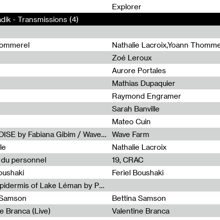
0
Explorer
adik - Transmissions (4)
hommerel
Nathalie Lacroix,Yoann Thomme
Zoé Leroux
Aurore Portales
Mathias Dupaquier
Raymond Engramer
Sarah Banville
Mateo Cuin
Radia Show #1113 : FOSSIL///NOISE by Fabiana Gibim / Wave Farm
Wave Farm
le
Nathalie Lacroix
e du personnel
19, CRAC
Boushaki
Feriel Boushaki
Radia Show #1112 : The Sonic Epidermis of Lake Léman by Paul Courlet / Guest Slot
a Samson
Bettina Samson
e Branca (Live)
Valentine Branca