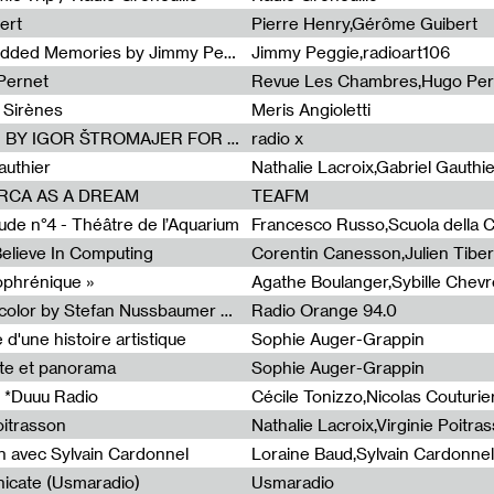
ert
Pierre Henry,Gérôme Guibert
Radia Show Show #1101 : Embedded Memories by Jimmy Peggie / radioart106
Jimmy Peggie,radioart106
Pernet
Revue Les Chambres,Hugo Per
 Sirènes
Meris Angioletti
Radia Show #1100 : 74.48 DB(A) BY IGOR ŠTROMAJER FOR RADIO X
radio x
authier
Nathalie Lacroix,Gabriel Gauthi
ORCA AS A DREAM
TEAFM
de n°4 - Théâtre de l’Aquarium
Francesco Russo,Scuola della Cr
 Believe In Computing
zophrénique »
Radia Show #1098: Radio Tecnicolor by Stefan Nussbaumer & Georg Zichy (Radio Orange 94.0)
Radio Orange 94.0
d'une histoire artistique
Sophie Auger-Grappin
te et panorama
Sophie Auger-Grappin
 *Duuu Radio
oitrasson
Nathalie Lacroix,Virginie Poitra
n avec Sylvain Cardonnel
Loraine Baud,Sylvain Cardonnel
icate (Usmaradio)
Usmaradio