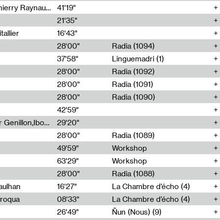
Jérôme Game,Thomas Corlin,Thierry Raynaud,Hubert Colas
41'19"
21'35"
allier
16'43"
28'00"
Radia (1094)
37'58"
Linguemadri (1)
28'00"
Radia (1092)
28'00"
Radia (1091)
28'00"
Radia (1090)
42'59"
Nima Henryon,Athéna Noël,Amir Genillon,Ibourayane Ahmadi,Manelle Cherrih,Honorine Gibello,John Weeber,Manon Joseph
29'20"
28'00"
Radia (1089)
49'59"
Workshop
63'29"
Workshop
28'00"
Radia (1088)
aulhan
16'27"
La Chambre d’écho (4)
Broqua
08'33"
La Chambre d’écho (4)
26'49"
Ñun (Nous) (9)