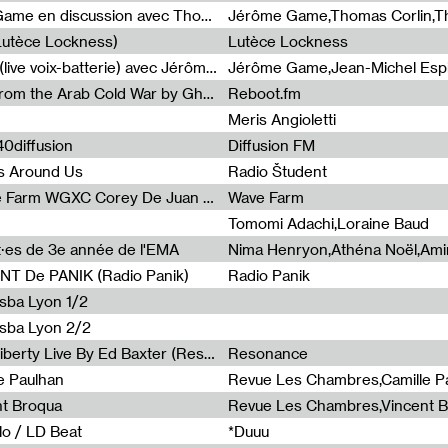
Light turbulences #2 : Jérôme Game en discussion avec Thomas Corlin
(Lutèce Lockness)
Lutèce Lockness
Light turbulences #1 : ON TIME (live voix-batterie) avec Jérôme Game & Jean-Michel Espitallier
Jérôme Game,Jean-Michel Espit
Radia Show #1094 Chronicles from the Arab Cold War by Ghazi Barakat
Reboot.fm
Meris Angioletti
0diffusion
Diffusion FM
s Around Us
Radio Študent
Radia Show #1090 : Radia Wave Farm WGXC Corey De Juan Sherrard Jr Startalk
Wave Farm
Tomomi Adachi,Loraine Baud
nt·es de 3e année de l'EMA
T De PANIK (Radio Panik)
Radio Panik
nsba Lyon 1/2
ensba Lyon 2/2
Radia Show #1088 : Statue Of Liberty Live By Ed Baxter (Resonance)
Resonance
e Paulhan
Revue Les Chambres,Camille P
nt Broqua
Revue Les Chambres,Vincent 
lo / LD Beat
*Duuu