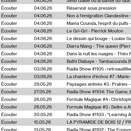
Écouter
04.06.26
Simb Gaïdé ou la danse du faux 
Écouter
04.06.26
Réservoir sous pression
Écouter
04.06.26
Écouter
04.06.26
Mama Counda, l'esprit du puits 
Écouter
04.06.26
Le Gri-Gri - Pierrick Mouton
Écouter
04.06.26
Le dessin qui bouge - Louise 
Écouter
04.06.26
Diarra Niang - The queen (Pier
Écouter
04.06.26
Dans la nuit les nuages - Théo
Écouter
04.06.26
Bathi Diabaye - Tambacounda (P
Écouter
03.06.26
Radia Show #1105 : retroauditiv
Écouter
03.06.26
La chambre d'échos #7 : Marie
Écouter
29.05.26
Écouter
27.05.26
Radia Show #1104: The Game, b
Écouter
26.05.26
Formule Magique #4 : Christoph
Écouter
26.05.26
Formule Magique #3 : Selim-a A
Écouter
20.05.26
Écouter
15.05.26
LA PYRAMIDE DE BOIS 12 / 
Écouter
13.05.26
Radia Show #1102 : The Economi