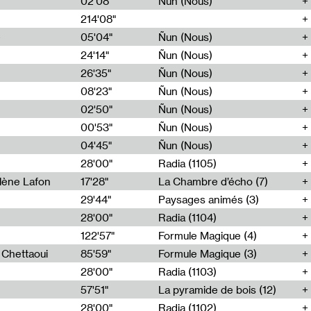
02'08"
Ñun (Nous)
214'08"
e
05'04"
Ñun (Nous)
24'14"
Ñun (Nous)
26'35"
Ñun (Nous)
08'23"
Ñun (Nous)
02'50"
Ñun (Nous)
00'53"
Ñun (Nous)
04'45"
Ñun (Nous)
28'00"
Radia (1105)
lène Lafon
17'28"
La Chambre d’écho (7)
29'44"
Paysages animés (3)
28'00"
Radia (1104)
122'57"
Formule Magique (4)
h Chettaoui
85'59"
Formule Magique (3)
28'00"
Radia (1103)
57'51"
La pyramide de bois (12)
28'00"
Radia (1102)