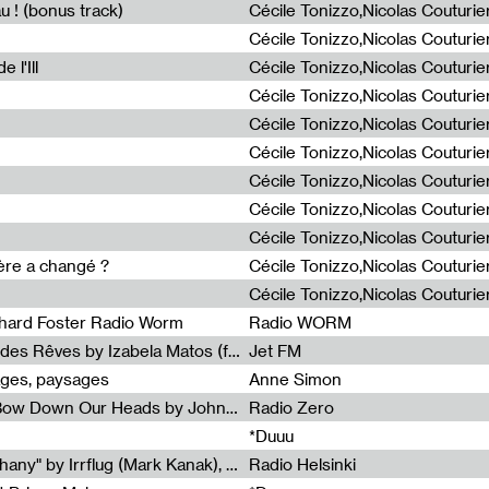
u ! (bonus track)
 l'Ill
ière a changé ?
chard Foster Radio Worm
Radio WORM
Radia Show #1086 : La Couleur des Rêves by Izabela Matos (for Jet FM)
Jet FM
ages, paysages
Anne Simon
Radia Show #1085 : When We Bow Down Our Heads by John Roach (Radia edit, Rádio Zero)
Radio Zero
*Duuu
Radia Show #1084 : "Silver Epiphany" by Irrflug (Mark Kanak), featuring Jarboe and Blixa Bargeld (for Radio Helsinki)
Radio Helsinki