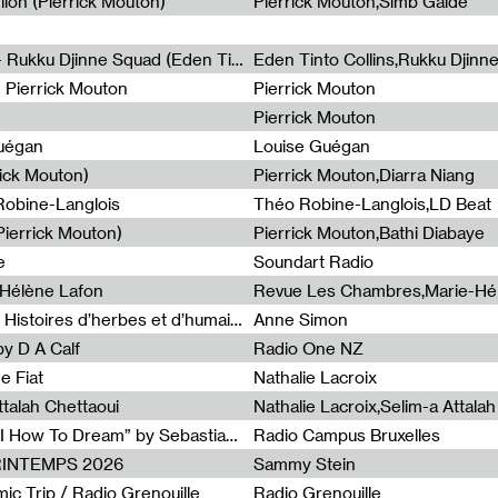
lion (Pierrick Mouton)
Pierrick Mouton,Simb Gaïdé
Non à l'émigration Clandestine - Rukku Djinne Squad (Eden Tinto Collins)
Eden Tinto Collins,Rukku Djinn
- Pierrick Mouton
Pierrick Mouton
Pierrick Mouton
Guégan
Louise Guégan
rick Mouton)
Pierrick Mouton,Diarra Niang
 Robine-Langlois
Théo Robine-Langlois,LD Beat
ierrick Mouton)
Pierrick Mouton,Bathi Diabaye
e
Soundart Radio
-Hélène Lafon
Revue Les Chambres,Marie-Hé
Paysages animés #3 : Prairies – Histoires d’herbes et d’humains
Anne Simon
y D A Calf
Radio One NZ
e Fiat
Nathalie Lacroix
ttalah Chettaoui
Nathalie Lacroix,Selim-a Attala
Radia Show #1103 : “Learning AI How To Dream” by Sebastian Dingens (Radio Campus Bruxelles)
Radio Campus Bruxelles
PRINTEMPS 2026
Sammy Stein
c Trip / Radio Grenouille
Radio Grenouille