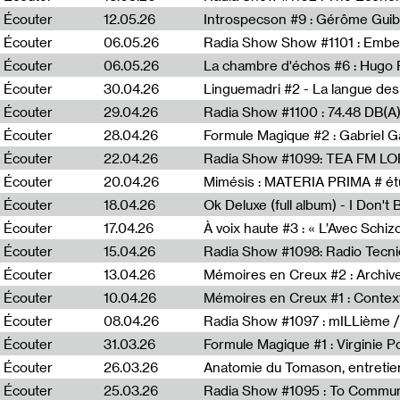
Écouter
12.05.26
Introspecson #9 : Gérôme Guib
Écouter
06.05.26
Écouter
06.05.26
La chambre d'échos #6 : Hugo 
Écouter
30.04.26
Linguemadri #2 - La langue des
Écouter
29.04.26
Écouter
28.04.26
Formule Magique #2 : Gabriel G
Écouter
22.04.26
Radia Show #1099: TEA FM L
Écouter
20.04.26
Mimésis : MATERIA PRIMA # étu
Écouter
18.04.26
Ok Deluxe (full album) - I Don't
Écouter
17.04.26
À voix haute #3 : « L’Avec Schi
Écouter
15.04.26
Écouter
13.04.26
Mémoires en Creux #2 : Archive 
Écouter
10.04.26
Mémoires en Creux #1 : Contex
Écouter
08.04.26
Radia Show #1097 : mILLième /
Écouter
31.03.26
Formule Magique #1 : Virginie P
Écouter
26.03.26
Anatomie du Tomason, entretie
Écouter
25.03.26
Radia Show #1095 : To Commun