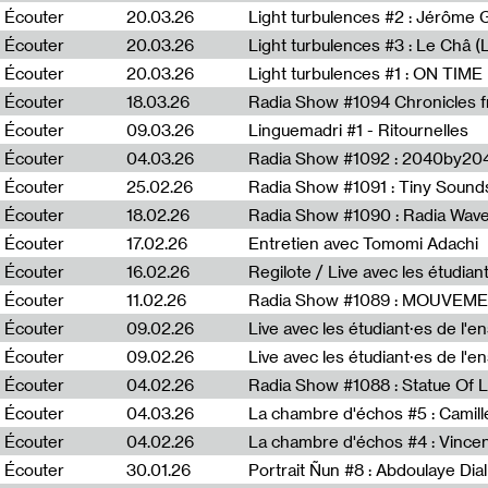
Écouter
20.03.26
Écouter
20.03.26
Light turbulences #3 : Le Châ 
Écouter
20.03.26
Écouter
18.03.26
Écouter
09.03.26
Linguemadri #1 - Ritournelles
Écouter
04.03.26
Radia Show #1092 : 2040by204
Écouter
25.02.26
Radia Show #1091 : Tiny Sound
Écouter
18.02.26
Écouter
17.02.26
Entretien avec Tomomi Adachi
Écouter
16.02.26
Regilote / Live avec les étudia
Écouter
11.02.26
Radia Show #1089 : MOUVEMEN
Écouter
09.02.26
Live avec les étudiant·es de l'e
Écouter
09.02.26
Live avec les étudiant·es de l'
Écouter
04.02.26
Écouter
04.03.26
La chambre d'échos #5 : Camill
Écouter
04.02.26
La chambre d'échos #4 : Vince
Écouter
30.01.26
Portrait Ñun #8 : Abdoulaye Dial