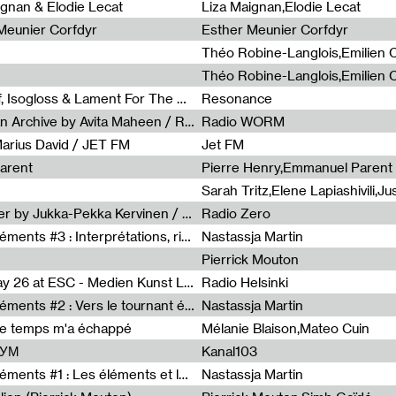
0
ignan & Elodie Lecat
Liza Maignan,Elodie Lecat
 Meunier Corfdyr
Esther Meunier Corfdyr
Radia Show #1111 : Schisma Gulf, Isogloss & Lament For The Old Clock By Harvey Young / Resonance
Resonance
Radia Show #1110 : Freeze, Asian Archive by Avita Maheen / Radio Worm
Radio WORM
Marius David / JET FM
Jet FM
arent
Pierre Henry,Emmanuel Parent
Radia Show #1108 : as or another by Jukka-Pekka Kervinen / Rádio Zero
Radio Zero
Sous le paysage - Habiter les éléments #3 : Interprétations, rituels et symboliques des éléments
Nastassja Martin
Pierrick Mouton
Radia Show #1107 : Art's Birthday 26 at ESC - Medien Kunst Labor
Radio Helsinki
Sous le paysage - Habiter les éléments #2 : Vers le tournant élémentaire
Nastassja Martin
de temps m'a échappé
Mélanie Blaison,Mateo Cuin
ШУМ
Kanal103
Sous le paysage - Habiter les éléments #1 : Les éléments et les débordements du vivant
Nastassja Martin