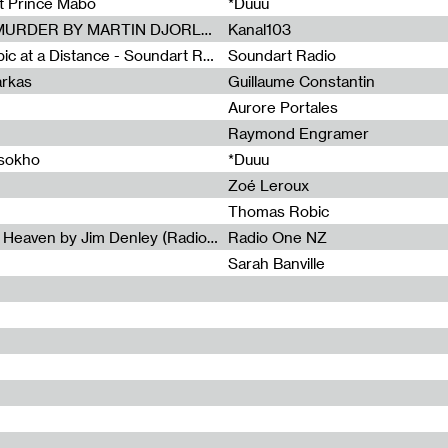
et Prince Mabo
*Duuu
Radia Show #1083 : MUSIC IS MURDER BY MARTIN DJORLEV (KANAL103)
Kanal103
Radia Show #1082 : Spooky Aspic at a Distance - Soundart Radio
Soundart Radio
arkas
Guillaume Constantin
Aurore Portales
Raymond Engramer
ssokho
*Duuu
Zoé Leroux
Thomas Robic
Radia Show #1081: The Wind of Heaven by Jim Denley (Radio One 91 FM)
Radio One NZ
Sarah Banville