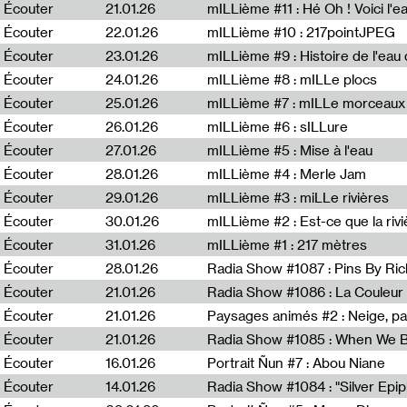
Écouter
21.01.26
mILLième #11 : Hé Oh ! Voici l'ea
Écouter
22.01.26
mILLième #10 : 217pointJPEG
Écouter
23.01.26
mILLième #9 : Histoire de l'eau de
Écouter
24.01.26
mILLième #8 : mILLe plocs
Écouter
25.01.26
mILLième #7 : mILLe morceaux
Écouter
26.01.26
mILLième #6 : sILLure
Écouter
27.01.26
mILLième #5 : Mise à l'eau
Écouter
28.01.26
mILLième #4 : Merle Jam
Écouter
29.01.26
mILLième #3 : miLLe rivières
Écouter
30.01.26
mILLième #2 : Est-ce que la riv
Écouter
31.01.26
mILLième #1 : 217 mètres
Écouter
28.01.26
Radia Show #1087 : Pins By Ri
Écouter
21.01.26
Écouter
21.01.26
Paysages animés #2 : Neige, p
Écouter
21.01.26
Écouter
16.01.26
Portrait Ñun #7 : Abou Niane
Écouter
14.01.26