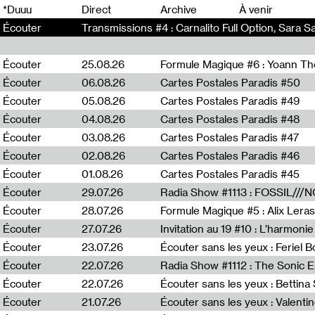
0
*Duuu
Direct
Archive
À venir
Écouter
Transmissions #4 : Carnalito Full Option, Sara S
Écouter
25.08.26
Formule Magique #6 : Yoann T
Écouter
06.08.26
Cartes Postales Paradis #50
Écouter
05.08.26
Cartes Postales Paradis #49
Écouter
04.08.26
Cartes Postales Paradis #48
Écouter
03.08.26
Cartes Postales Paradis #47
Écouter
02.08.26
Cartes Postales Paradis #46
Écouter
01.08.26
Cartes Postales Paradis #45
Écouter
29.07.26
Écouter
28.07.26
Formule Magique #5 : Alix Leras
Écouter
27.07.26
Invitation au 19 #10 : L’harmoni
Écouter
23.07.26
Écouter sans les yeux : Feriel 
Écouter
22.07.26
Écouter
22.07.26
Écouter sans les yeux : Bettin
Écouter
21.07.26
Écouter sans les yeux : Valentin