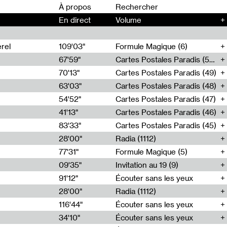
00
À propos
En direct
Volume
+
rel
109'03"
Formule Magique (6)
67'59"
Cartes Postales Paradis (50)
70'13"
Cartes Postales Paradis (49)
63'03"
Cartes Postales Paradis (48)
54'52"
Cartes Postales Paradis (47)
41'13"
Cartes Postales Paradis (46)
83'33"
Cartes Postales Paradis (45)
28'00"
Radia (1112)
77'31"
Formule Magique (5)
09'35"
Invitation au 19 (9)
91'12"
Écouter sans les yeux
28'00"
Radia (1112)
116'44"
Écouter sans les yeux
34'10"
Écouter sans les yeux