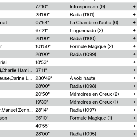
77'10"
Introspecson (9)
28'00"
Radia (1101)
net
07'54"
La Chambre d’écho (6)
67'21"
Linguemadri (2)
28'00"
Radia (1100)
er
101'50"
Formule Magique (2)
28'00"
Radia (1099)
isi
18'53"
Corentin Canesson,Julien Tiberi,Charlie Hamish Jeffery
37'11"
Agathe Boulanger,Sybille Chevreuse,Carine Lendrin,Léna Monnier,Graziela Susin,Camille Zuber
230'49"
À voix haute
28'00"
Radia (1098)
20'50"
Mémoires en Creux (2)
19'39"
Mémoires en Creux (1)
Cécile Tonizzo,Nicolas Couturier,Manuel Zenner,Aquila Lescene,Curtis Coco,Cyril Magnier
28'14"
Radia (1097)
sson
96'10"
Formule Magique (1)
40'55"
28'00"
Radia (1095)