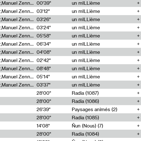
Cécile Tonizzo,Nicolas Couturier,Manuel Zenner,Aquila Lescene,Curtis Coco,Cyril Magnier
00'39"
un mILLième
Cécile Tonizzo,Nicolas Couturier,Manuel Zenner,Aquila Lescene,Curtis Coco,Cyril Magnier
03'12"
un mILLième
Cécile Tonizzo,Nicolas Couturier,Manuel Zenner,Aquila Lescene,Curtis Coco,Cyril Magnier
03'26"
un mILLième
Cécile Tonizzo,Nicolas Couturier,Manuel Zenner,Aquila Lescene,Curtis Coco,Cyril Magnier
03'24"
un mILLième
Cécile Tonizzo,Nicolas Couturier,Manuel Zenner,Aquila Lescene,Curtis Coco,Cyril Magnier
05'58"
un mILLième
Cécile Tonizzo,Nicolas Couturier,Manuel Zenner,Aquila Lescene,Curtis Coco,Cyril Magnier
06'34"
un mILLième
Cécile Tonizzo,Nicolas Couturier,Manuel Zenner,Aquila Lescene,Curtis Coco,Cyril Magnier
04'08"
un mILLième
Cécile Tonizzo,Nicolas Couturier,Manuel Zenner,Aquila Lescene,Curtis Coco,Cyril Magnier
02'42"
un mILLième
Cécile Tonizzo,Nicolas Couturier,Manuel Zenner,Aquila Lescene,Curtis Coco,Cyril Magnier
08'48"
un mILLième
Cécile Tonizzo,Nicolas Couturier,Manuel Zenner,Aquila Lescene,Curtis Coco,Cyril Magnier
05'14"
un mILLième
Cécile Tonizzo,Nicolas Couturier,Manuel Zenner,Aquila Lescene,Curtis Coco,Cyril Magnier
03'37"
un mILLième
28'00"
Radia (1087)
28'00"
Radia (1086)
26'39"
Paysages animés (2)
28'00"
Radia (1085)
14'08"
Ñun (Nous) (7)
28'00"
Radia (1084)