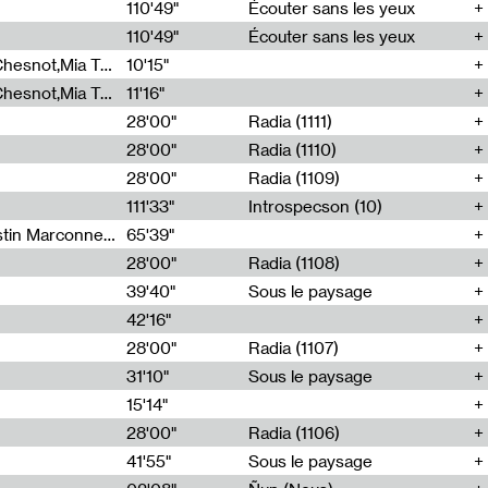
00
110'49"
Écouter sans les yeux
110'49"
Écouter sans les yeux
Théo Robine-Langlois,Emilien Chesnot,Mia Trabalon
10'15"
Théo Robine-Langlois,Emilien Chesnot,Mia Trabalon
11'16"
28'00"
Radia (1111)
28'00"
Radia (1110)
28'00"
Radia (1109)
111'33"
Introspecson (10)
Sarah Tritz,Elene Lapiashivili,Justin Marconnet,Mateo Cuche,Esther Lechevalier,Suzie Lecroart,Romance Castelet
65'39"
28'00"
Radia (1108)
39'40"
Sous le paysage
42'16"
28'00"
Radia (1107)
31'10"
Sous le paysage
15'14"
28'00"
Radia (1106)
41'55"
Sous le paysage