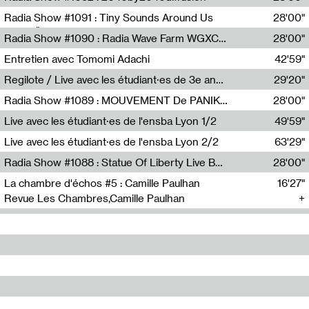
Diffusion FM
Radia Show #1091 : Tiny Sounds Around Us
28'00"
Radio Študent
Radia Show #1090 : Radia Wave Farm WGXC Corey De Juan Sherrard Jr Startalk
28'00"
Wave Farm
Entretien avec Tomomi Adachi
42'59"
Tomomi Adachi,Loraine Baud
Regilote / Live avec les étudiant·es de 3e année de l'EMA
29'20"
Nima Henryon,Athéna Noël,Amir Genillon,Ibourayane Ahmadi,Manelle Cherrih,Honorine Gibello,John Weeber,Manon Joseph
Radia Show #1089 : MOUVEMENT De PANIK (Radio Panik)
28'00"
Radio Panik
Live avec les étudiant·es de l'ensba Lyon 1/2
49'59"
Live avec les étudiant·es de l'ensba Lyon 2/2
63'29"
Radia Show #1088 : Statue Of Liberty Live By Ed Baxter (Resonance)
28'00"
Resonance
La chambre d'échos #5 : Camille Paulhan
16'27"
Revue Les Chambres,Camille Paulhan