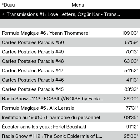
00
00
*Duuu
Menu
Transmissions #1 : Love Letters, Özgür Kar - Transmissions (1)
00
00
Formule Magique #6 : Yoann Thommerel
109'03"
Nathalie Lacroix,Yoann Thommerel
Cartes Postales Paradis #50
67'59"
Zoé Leroux
Cartes Postales Paradis #49
70'13"
Aurore Portales
Cartes Postales Paradis #48
63'03"
Mathias Dupaquier
Cartes Postales Paradis #47
54'52"
Raymond Engramer
Cartes Postales Paradis #46
41'13"
Sarah Banville
Cartes Postales Paradis #45
83'33"
Mateo Cuin
Radia Show #1113 : FOSSIL///NOISE by Fabiana Gibim / Wave Farm
28'00"
Wave Farm
Formule Magique #5 : Alix Lerasle
77'31"
Nathalie Lacroix
Invitation au 19 #10 : L’harmonie du personnel
09'35"
19, CRAC
Écouter sans les yeux : Feriel Boushaki
91'12"
Feriel Boushaki
Radia Show #1112 : The Sonic Epidermis of Lake Léman by Paul Courlet / Guest Slot
28'00"