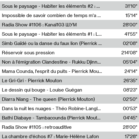
Radio Helsinki
Sous le paysage - Habiter les éléments #2 : Vers le tournant élémentaire
31'10"
Nastassja Martin
Impossible de savoir combien de temps m'a échappé
15'14"
Mélanie Blaison,Mateo Cuin
Radia Show #1106 : Kanal103 ШУМ
28'00"
Kanal103
Sous le paysage - Habiter les éléments #1 : Les éléments et les débordements du vivant
41'55"
Nastassja Martin
Simb Gaïdé ou la danse du faux lion (Pierrick Mouton)
02'08"
Pierrick Mouton,Simb Gaïdé
Réservoir sous pression
214'08"
Non à l'émigration Clandestine - Rukku Djinne Squad (Eden Tinto Collins)
05'04"
Eden Tinto Collins,Rukku Djinne
Mama Counda, l'esprit du puits - Pierrick Mouton
24'14"
Pierrick Mouton
Le Gri-Gri - Pierrick Mouton
26'35"
Pierrick Mouton
Le dessin qui bouge - Louise Guégan
08'23"
Louise Guégan
Diarra Niang - The queen (Pierrick Mouton)
02'50"
Pierrick Mouton,Diarra Niang
Dans la nuit les nuages - Théo Robine-Langlois
00'53"
Théo Robine-Langlois,LD Beat
Bathi Diabaye - Tambacounda (Pierrick Mouton)
04'45"
Pierrick Mouton,Bathi Diabaye
Radia Show #1105 : retroauditive
28'00"
Soundart Radio
La chambre d'échos #7 : Marie-Hélène Lafon
17'28"