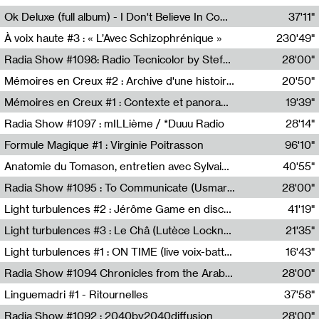
Francesco Russo,Scuola della Crisi
Ok Deluxe (full album) - I Don't Believe In Computing
37'11"
Corentin Canesson,Julien Tiberi,Charlie Hamish Jeffery
À voix haute #3 : « L’Avec Schizophrénique »
230'49"
Agathe Boulanger,Sybille Chevreuse,Carine Lendrin,Léna Monnier,Graziela Susin,Camille Zuber
Radia Show #1098: Radio Tecnicolor by Stefan Nussbaumer & Georg Zichy (Radio Orange 94.0)
28'00"
Radio Orange 94.0
Mémoires en Creux #2 : Archive d'une histoire artistique
20'50"
Sophie Auger-Grappin
Mémoires en Creux #1 : Contexte et panorama
19'39"
Sophie Auger-Grappin
Radia Show #1097 : mILLième / *Duuu Radio
28'14"
Cécile Tonizzo,Nicolas Couturier,Manuel Zenner,Aquila Lescene,Curtis Coco,Cyril Magnier
Formule Magique #1 : Virginie Poitrasson
96'10"
Nathalie Lacroix,Virginie Poitrasson
Anatomie du Tomason, entretien avec Sylvain Cardonnel
40'55"
Loraine Baud,Sylvain Cardonnel
Radia Show #1095 : To Communicate (Usmaradio)
28'00"
Usmaradio
Light turbulences #2 : Jérôme Game en discussion avec Thomas Corlin
41'19"
Jérôme Game,Thomas Corlin,Thierry Raynaud,Hubert Colas
Light turbulences #3 : Le Châ (Lutèce Lockness)
21'35"
Lutèce Lockness
Light turbulences #1 : ON TIME (live voix-batterie) avec Jérôme Game & Jean-Michel Espitallier
16'43"
Jérôme Game,Jean-Michel Espitallier
Radia Show #1094 Chronicles from the Arab Cold War by Ghazi Barakat
28'00"
Reboot.fm
Linguemadri #1 - Ritournelles
37'58"
Meris Angioletti
Radia Show #1092 : 2040by2040diffusion
28'00"