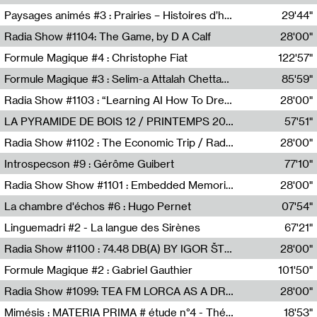
Revue Les Chambres,Marie-Hélène Lafon
Paysages animés #3 : Prairies – Histoires d’herbes et d’humains
29'44"
Anne Simon
Radia Show #1104: The Game, by D A Calf
28'00"
Radio One NZ
Formule Magique #4 : Christophe Fiat
122'57"
Nathalie Lacroix
Formule Magique #3 : Selim-a Attalah Chettaoui
85'59"
Nathalie Lacroix,Selim-a Attalah Chettaoui
Radia Show #1103 : “Learning AI How To Dream” by Sebastian Dingens (Radio Campus Bruxelles)
28'00"
Radio Campus Bruxelles
LA PYRAMIDE DE BOIS 12 / PRINTEMPS 2026
57'51"
Sammy Stein
Radia Show #1102 : The Economic Trip / Radio Grenouille
28'00"
Radio Grenouille
Introspecson #9 : Gérôme Guibert
77'10"
Pierre Henry,Gérôme Guibert
Radia Show Show #1101 : Embedded Memories by Jimmy Peggie / radioart106
28'00"
Jimmy Peggie,radioart106
La chambre d'échos #6 : Hugo Pernet
07'54"
Revue Les Chambres,Hugo Pernet
Linguemadri #2 - La langue des Sirènes
67'21"
Meris Angioletti
Radia Show #1100 : 74.48 DB(A) BY IGOR ŠTROMAJER FOR RADIO X
28'00"
radio x
Formule Magique #2 : Gabriel Gauthier
101'50"
Nathalie Lacroix,Gabriel Gauthier
Radia Show #1099: TEA FM LORCA AS A DREAM
28'00"
TEAFM
Mimésis : MATERIA PRIMA # étude n°4 - Théâtre de l’Aquarium
18'53"