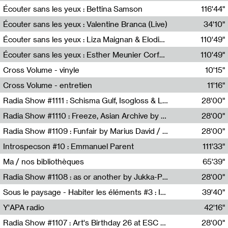
Écouter sans les yeux : Bettina Samson
116'44"
Bettina Samson
Écouter sans les yeux : Valentine Branca (Live)
34'10"
Valentine Branca
Écouter sans les yeux : Liza Maignan & Elodie Lecat
110'49"
Liza Maignan,Elodie Lecat
Écouter sans les yeux : Esther Meunier Corfdyr
110'49"
Esther Meunier Corfdyr
Cross Volume - vinyle
10'15"
Théo Robine-Langlois,Emilien Chesnot,Mia Trabalon
Cross Volume - entretien
11'16"
Théo Robine-Langlois,Emilien Chesnot,Mia Trabalon
Radia Show #1111 : Schisma Gulf, Isogloss & Lament For The Old Clock By Harvey Young / Resonance
28'00"
Resonance
Radia Show #1110 : Freeze, Asian Archive by Avita Maheen / Radio Worm
28'00"
Radio WORM
Radia Show #1109 : Funfair by Marius David / JET FM
28'00"
Jet FM
Introspecson #10 : Emmanuel Parent
111'33"
Pierre Henry,Emmanuel Parent
Ma / nos bibliothèques
65'39"
Sarah Tritz,Elene Lapiashivili,Justin Marconnet,Mateo Cuche,Esther Lechevalier,Suzie Lecroart,Romance Castelet
Radia Show #1108 : as or another by Jukka-Pekka Kervinen / Rádio Zero
28'00"
Radio Zero
Sous le paysage - Habiter les éléments #3 : Interprétations, rituels et symboliques des éléments
39'40"
Nastassja Martin
Y'APA radio
42'16"
Pierrick Mouton
Radia Show #1107 : Art's Birthday 26 at ESC - Medien Kunst Labor
28'00"