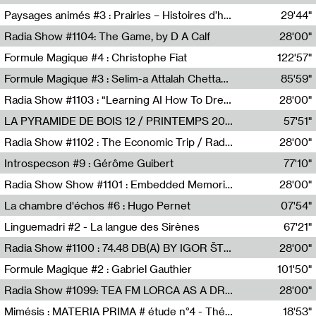
Revue Les Chambres,Marie-Hélène Lafon
Paysages animés #3 : Prairies – Histoires d’herbes et d’humains
29'44"
Anne Simon
Radia Show #1104: The Game, by D A Calf
28'00"
Radio One NZ
Formule Magique #4 : Christophe Fiat
122'57"
Nathalie Lacroix
Formule Magique #3 : Selim-a Attalah Chettaoui
85'59"
Nathalie Lacroix,Selim-a Attalah Chettaoui
Radia Show #1103 : “Learning AI How To Dream” by Sebastian Dingens (Radio Campus Bruxelles)
28'00"
Radio Campus Bruxelles
LA PYRAMIDE DE BOIS 12 / PRINTEMPS 2026
57'51"
Sammy Stein
Radia Show #1102 : The Economic Trip / Radio Grenouille
28'00"
Radio Grenouille
Introspecson #9 : Gérôme Guibert
77'10"
Pierre Henry,Gérôme Guibert
Radia Show Show #1101 : Embedded Memories by Jimmy Peggie / radioart106
28'00"
Jimmy Peggie,radioart106
La chambre d'échos #6 : Hugo Pernet
07'54"
Revue Les Chambres,Hugo Pernet
Linguemadri #2 - La langue des Sirènes
67'21"
Meris Angioletti
Radia Show #1100 : 74.48 DB(A) BY IGOR ŠTROMAJER FOR RADIO X
28'00"
radio x
Formule Magique #2 : Gabriel Gauthier
101'50"
Nathalie Lacroix,Gabriel Gauthier
Radia Show #1099: TEA FM LORCA AS A DREAM
28'00"
TEAFM
Mimésis : MATERIA PRIMA # étude n°4 - Théâtre de l’Aquarium
18'53"