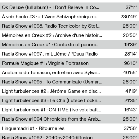
Francesco Russo,Scuola della Crisi
Ok Deluxe (full album) - I Don't Believe In Computing
37'11"
Corentin Canesson,Julien Tiberi,Charlie Hamish Jeffery
À voix haute #3 : « L’Avec Schizophrénique »
230'49"
Agathe Boulanger,Sybille Chevreuse,Carine Lendrin,Léna Monnier,Graziela Susin,Camille Zuber
Radia Show #1098: Radio Tecnicolor by Stefan Nussbaumer & Georg Zichy (Radio Orange 94.0)
28'00"
Radio Orange 94.0
Mémoires en Creux #2 : Archive d'une histoire artistique
20'50"
Sophie Auger-Grappin
Mémoires en Creux #1 : Contexte et panorama
19'39"
Sophie Auger-Grappin
Radia Show #1097 : mILLième / *Duuu Radio
28'14"
Cécile Tonizzo,Nicolas Couturier,Manuel Zenner,Aquila Lescene,Curtis Coco,Cyril Magnier
Formule Magique #1 : Virginie Poitrasson
96'10"
Nathalie Lacroix,Virginie Poitrasson
Anatomie du Tomason, entretien avec Sylvain Cardonnel
40'55"
Loraine Baud,Sylvain Cardonnel
Radia Show #1095 : To Communicate (Usmaradio)
28'00"
Usmaradio
Light turbulences #2 : Jérôme Game en discussion avec Thomas Corlin
41'19"
Jérôme Game,Thomas Corlin,Thierry Raynaud,Hubert Colas
Light turbulences #3 : Le Châ (Lutèce Lockness)
21'35"
Lutèce Lockness
Light turbulences #1 : ON TIME (live voix-batterie) avec Jérôme Game & Jean-Michel Espitallier
16'43"
Jérôme Game,Jean-Michel Espitallier
Radia Show #1094 Chronicles from the Arab Cold War by Ghazi Barakat
28'00"
Reboot.fm
Linguemadri #1 - Ritournelles
37'58"
Meris Angioletti
Radia Show #1092 : 2040by2040diffusion
28'00"