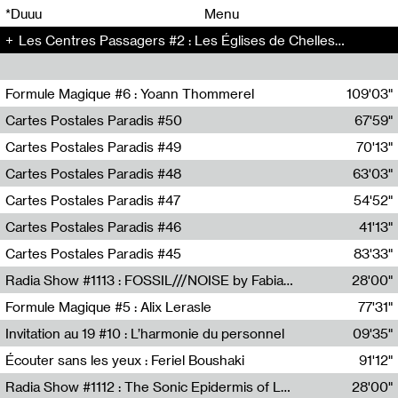
00
00
*Duuu
Menu
Les Centres Passagers #2 : Les Églises de Chelles - Les Centres Passagers (2)
00
00
Formule Magique #6 : Yoann Thommerel
109'03"
Nathalie Lacroix,Yoann Thommerel
Cartes Postales Paradis #50
67'59"
Zoé Leroux
Cartes Postales Paradis #49
70'13"
Aurore Portales
Cartes Postales Paradis #48
63'03"
Mathias Dupaquier
Cartes Postales Paradis #47
54'52"
Raymond Engramer
Cartes Postales Paradis #46
41'13"
Sarah Banville
Cartes Postales Paradis #45
83'33"
Mateo Cuin
Radia Show #1113 : FOSSIL///NOISE by Fabiana Gibim / Wave Farm
28'00"
Wave Farm
Formule Magique #5 : Alix Lerasle
77'31"
Nathalie Lacroix
Invitation au 19 #10 : L’harmonie du personnel
09'35"
19, CRAC
Écouter sans les yeux : Feriel Boushaki
91'12"
Feriel Boushaki
Radia Show #1112 : The Sonic Epidermis of Lake Léman by Paul Courlet / Guest Slot
28'00"