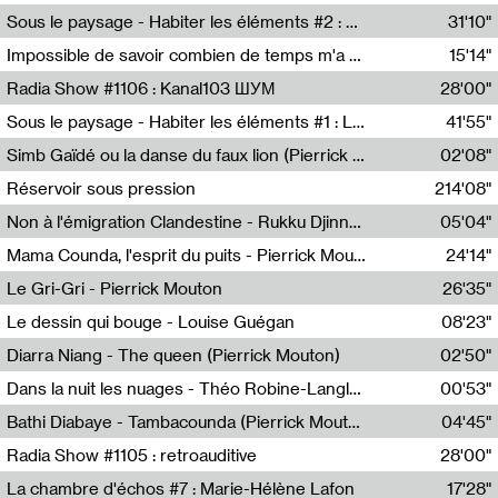
Radio Helsinki
Sous le paysage - Habiter les éléments #2 : Vers le tournant élémentaire
31'10"
Nastassja Martin
Impossible de savoir combien de temps m'a échappé
15'14"
Mélanie Blaison,Mateo Cuin
Radia Show #1106 : Kanal103 ШУМ
28'00"
Kanal103
Sous le paysage - Habiter les éléments #1 : Les éléments et les débordements du vivant
41'55"
Nastassja Martin
Simb Gaïdé ou la danse du faux lion (Pierrick Mouton)
02'08"
Pierrick Mouton,Simb Gaïdé
Réservoir sous pression
214'08"
Non à l'émigration Clandestine - Rukku Djinne Squad (Eden Tinto Collins)
05'04"
Eden Tinto Collins,Rukku Djinne
Mama Counda, l'esprit du puits - Pierrick Mouton
24'14"
Pierrick Mouton
Le Gri-Gri - Pierrick Mouton
26'35"
Pierrick Mouton
Le dessin qui bouge - Louise Guégan
08'23"
Louise Guégan
Diarra Niang - The queen (Pierrick Mouton)
02'50"
Pierrick Mouton,Diarra Niang
Dans la nuit les nuages - Théo Robine-Langlois
00'53"
Théo Robine-Langlois,LD Beat
Bathi Diabaye - Tambacounda (Pierrick Mouton)
04'45"
Pierrick Mouton,Bathi Diabaye
Radia Show #1105 : retroauditive
28'00"
Soundart Radio
La chambre d'échos #7 : Marie-Hélène Lafon
17'28"