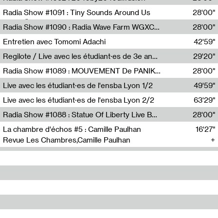
Diffusion FM
Radia Show #1091 : Tiny Sounds Around Us
28'00"
Radio Študent
Radia Show #1090 : Radia Wave Farm WGXC Corey De Juan Sherrard Jr Startalk
28'00"
Wave Farm
Entretien avec Tomomi Adachi
42'59"
Tomomi Adachi,Loraine Baud
Regilote / Live avec les étudiant·es de 3e année de l'EMA
29'20"
Nima Henryon,Athéna Noël,Amir Genillon,Ibourayane Ahmadi,Manelle Cherrih,Honorine Gibello,John Weeber,Manon Joseph
Radia Show #1089 : MOUVEMENT De PANIK (Radio Panik)
28'00"
Radio Panik
Live avec les étudiant·es de l'ensba Lyon 1/2
49'59"
Live avec les étudiant·es de l'ensba Lyon 2/2
63'29"
Radia Show #1088 : Statue Of Liberty Live By Ed Baxter (Resonance)
28'00"
Resonance
La chambre d'échos #5 : Camille Paulhan
16'27"
Revue Les Chambres,Camille Paulhan