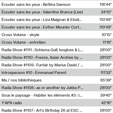
Écouter sans les yeux : Bettina Samson
116'44"
Bettina Samson
Écouter sans les yeux : Valentine Branca (Live)
34'10"
Valentine Branca
Écouter sans les yeux : Liza Maignan & Elodie Lecat
110'49"
Liza Maignan,Elodie Lecat
Écouter sans les yeux : Esther Meunier Corfdyr
110'49"
Esther Meunier Corfdyr
Cross Volume - vinyle
10'15"
Théo Robine-Langlois,Emilien Chesnot,Mia Trabalon
Cross Volume - entretien
11'16"
Théo Robine-Langlois,Emilien Chesnot,Mia Trabalon
Radia Show #1111 : Schisma Gulf, Isogloss & Lament For The Old Clock By Harvey Young / Resonance
28'00"
Resonance
Radia Show #1110 : Freeze, Asian Archive by Avita Maheen / Radio Worm
28'00"
Radio WORM
Radia Show #1109 : Funfair by Marius David / JET FM
28'00"
Jet FM
Introspecson #10 : Emmanuel Parent
111'33"
Pierre Henry,Emmanuel Parent
Ma / nos bibliothèques
65'39"
Sarah Tritz,Elene Lapiashivili,Justin Marconnet,Mateo Cuche,Esther Lechevalier,Suzie Lecroart,Romance Castelet
Radia Show #1108 : as or another by Jukka-Pekka Kervinen / Rádio Zero
28'00"
Radio Zero
Sous le paysage - Habiter les éléments #3 : Interprétations, rituels et symboliques des éléments
39'40"
Nastassja Martin
Y'APA radio
42'16"
Pierrick Mouton
Radia Show #1107 : Art's Birthday 26 at ESC - Medien Kunst Labor
28'00"