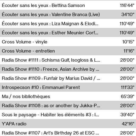
Écouter sans les yeux : Bettina Samson
116'44"
Bettina Samson
Écouter sans les yeux : Valentine Branca (Live)
34'10"
Valentine Branca
Écouter sans les yeux : Liza Maignan & Elodie Lecat
110'49"
Liza Maignan,Elodie Lecat
Écouter sans les yeux : Esther Meunier Corfdyr
110'49"
Esther Meunier Corfdyr
Cross Volume - vinyle
10'15"
Théo Robine-Langlois,Emilien Chesnot,Mia Trabalon
Cross Volume - entretien
11'16"
Théo Robine-Langlois,Emilien Chesnot,Mia Trabalon
Radia Show #1111 : Schisma Gulf, Isogloss & Lament For The Old Clock By Harvey Young / Resonance
28'00"
Resonance
Radia Show #1110 : Freeze, Asian Archive by Avita Maheen / Radio Worm
28'00"
Radio WORM
Radia Show #1109 : Funfair by Marius David / JET FM
28'00"
Jet FM
Introspecson #10 : Emmanuel Parent
111'33"
Pierre Henry,Emmanuel Parent
Ma / nos bibliothèques
65'39"
Sarah Tritz,Elene Lapiashivili,Justin Marconnet,Mateo Cuche,Esther Lechevalier,Suzie Lecroart,Romance Castelet
Radia Show #1108 : as or another by Jukka-Pekka Kervinen / Rádio Zero
28'00"
Radio Zero
Sous le paysage - Habiter les éléments #3 : Interprétations, rituels et symboliques des éléments
39'40"
Nastassja Martin
Y'APA radio
42'16"
Pierrick Mouton
Radia Show #1107 : Art's Birthday 26 at ESC - Medien Kunst Labor
28'00"