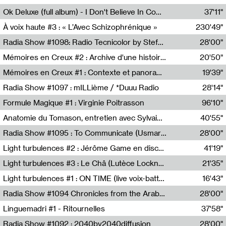
Francesco Russo,Scuola della Crisi
Ok Deluxe (full album) - I Don't Believe In Computing
37'11"
Corentin Canesson,Julien Tiberi,Charlie Hamish Jeffery
À voix haute #3 : « L’Avec Schizophrénique »
230'49"
Agathe Boulanger,Sybille Chevreuse,Carine Lendrin,Léna Monnier,Graziela Susin,Camille Zuber
Radia Show #1098: Radio Tecnicolor by Stefan Nussbaumer & Georg Zichy (Radio Orange 94.0)
28'00"
Radio Orange 94.0
Mémoires en Creux #2 : Archive d'une histoire artistique
20'50"
Sophie Auger-Grappin
Mémoires en Creux #1 : Contexte et panorama
19'39"
Sophie Auger-Grappin
Radia Show #1097 : mILLième / *Duuu Radio
28'14"
Cécile Tonizzo,Nicolas Couturier,Manuel Zenner,Aquila Lescene,Curtis Coco,Cyril Magnier
Formule Magique #1 : Virginie Poitrasson
96'10"
Nathalie Lacroix,Virginie Poitrasson
Anatomie du Tomason, entretien avec Sylvain Cardonnel
40'55"
Loraine Baud,Sylvain Cardonnel
Radia Show #1095 : To Communicate (Usmaradio)
28'00"
Usmaradio
Light turbulences #2 : Jérôme Game en discussion avec Thomas Corlin
41'19"
Jérôme Game,Thomas Corlin,Thierry Raynaud,Hubert Colas
Light turbulences #3 : Le Châ (Lutèce Lockness)
21'35"
Lutèce Lockness
Light turbulences #1 : ON TIME (live voix-batterie) avec Jérôme Game & Jean-Michel Espitallier
16'43"
Jérôme Game,Jean-Michel Espitallier
Radia Show #1094 Chronicles from the Arab Cold War by Ghazi Barakat
28'00"
Reboot.fm
Linguemadri #1 - Ritournelles
37'58"
Meris Angioletti
Radia Show #1092 : 2040by2040diffusion
28'00"