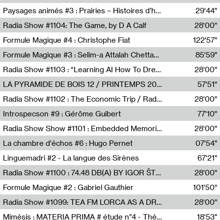
Revue Les Chambres,Marie-Hélène Lafon
Paysages animés #3 : Prairies – Histoires d’herbes et d’humains
29'44"
Anne Simon
Radia Show #1104: The Game, by D A Calf
28'00"
Radio One NZ
Formule Magique #4 : Christophe Fiat
122'57"
Nathalie Lacroix
Formule Magique #3 : Selim-a Attalah Chettaoui
85'59"
Nathalie Lacroix,Selim-a Attalah Chettaoui
Radia Show #1103 : “Learning AI How To Dream” by Sebastian Dingens (Radio Campus Bruxelles)
28'00"
Radio Campus Bruxelles
LA PYRAMIDE DE BOIS 12 / PRINTEMPS 2026
57'51"
Sammy Stein
Radia Show #1102 : The Economic Trip / Radio Grenouille
28'00"
Radio Grenouille
Introspecson #9 : Gérôme Guibert
77'10"
Pierre Henry,Gérôme Guibert
Radia Show Show #1101 : Embedded Memories by Jimmy Peggie / radioart106
28'00"
Jimmy Peggie,radioart106
La chambre d'échos #6 : Hugo Pernet
07'54"
Revue Les Chambres,Hugo Pernet
Linguemadri #2 - La langue des Sirènes
67'21"
Meris Angioletti
Radia Show #1100 : 74.48 DB(A) BY IGOR ŠTROMAJER FOR RADIO X
28'00"
radio x
Formule Magique #2 : Gabriel Gauthier
101'50"
Nathalie Lacroix,Gabriel Gauthier
Radia Show #1099: TEA FM LORCA AS A DREAM
28'00"
TEAFM
Mimésis : MATERIA PRIMA # étude n°4 - Théâtre de l’Aquarium
18'53"