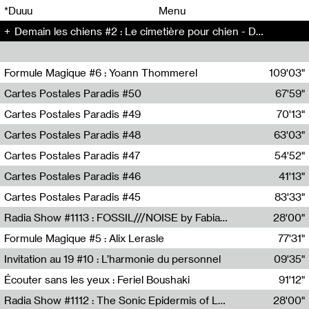
00
00
*Duuu
Menu
Demain les chiens #2 : Le cimetière pour chien - Demain les chiens (2)
00
00
Formule Magique #6 : Yoann Thommerel
109'03"
Nathalie Lacroix,Yoann Thommerel
Cartes Postales Paradis #50
67'59"
Zoé Leroux
Cartes Postales Paradis #49
70'13"
Aurore Portales
Cartes Postales Paradis #48
63'03"
Mathias Dupaquier
Cartes Postales Paradis #47
54'52"
Raymond Engramer
Cartes Postales Paradis #46
41'13"
Sarah Banville
Cartes Postales Paradis #45
83'33"
Mateo Cuin
Radia Show #1113 : FOSSIL///NOISE by Fabiana Gibim / Wave Farm
28'00"
Wave Farm
Formule Magique #5 : Alix Lerasle
77'31"
Nathalie Lacroix
Invitation au 19 #10 : L’harmonie du personnel
09'35"
19, CRAC
Écouter sans les yeux : Feriel Boushaki
91'12"
Feriel Boushaki
Radia Show #1112 : The Sonic Epidermis of Lake Léman by Paul Courlet / Guest Slot
28'00"