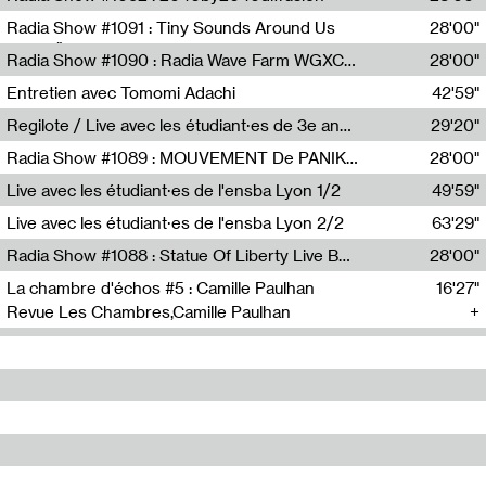
Diffusion FM
Radia Show #1091 : Tiny Sounds Around Us
28'00"
Radio Študent
Radia Show #1090 : Radia Wave Farm WGXC Corey De Juan Sherrard Jr Startalk
28'00"
Wave Farm
Entretien avec Tomomi Adachi
42'59"
Tomomi Adachi,Loraine Baud
Regilote / Live avec les étudiant·es de 3e année de l'EMA
29'20"
Nima Henryon,Athéna Noël,Amir Genillon,Ibourayane Ahmadi,Manelle Cherrih,Honorine Gibello,John Weeber,Manon Joseph
Radia Show #1089 : MOUVEMENT De PANIK (Radio Panik)
28'00"
Radio Panik
Live avec les étudiant·es de l'ensba Lyon 1/2
49'59"
Live avec les étudiant·es de l'ensba Lyon 2/2
63'29"
Radia Show #1088 : Statue Of Liberty Live By Ed Baxter (Resonance)
28'00"
Resonance
La chambre d'échos #5 : Camille Paulhan
16'27"
Revue Les Chambres,Camille Paulhan