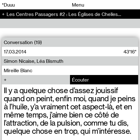
00
00
*Duuu
Menu
Les Centres Passagers #2 : Les Églises de Chelles - Les Centres Passagers (2)
00
00
Conversation (19)
17.03.2014
43'16"
Simon Nicaise, Léa Bismuth
Mireille Blanc
Écouter
Il y a quelque chose d’assez jouissif
quand on peint, enfin moi, quand je peins
à l’huile, y’a vraiment cet aspect-là, et en
même temps, j’aime bien ce côté de
l’attraction, de la pulsion, comme tu dis,
quelque chose en trop, qui m’intéresse.