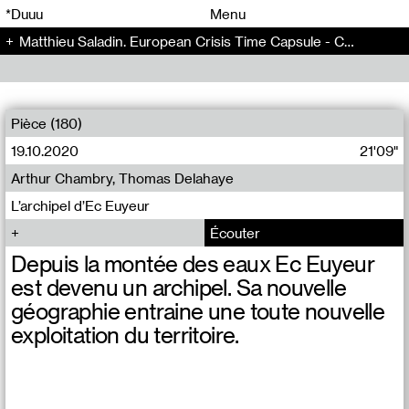
00
00
*Duuu
Menu
Matthieu Saladin. European Crisis Time Capsule - Chansons pour un ménage seul (1)
00
00
Pièce (180)
19.10.2020
21'09"
Arthur Chambry, Thomas Delahaye
L’archipel d’Ec Euyeur
Écouter
Depuis la montée des eaux Ec Euyeur
est devenu un archipel. Sa nouvelle
géographie entraine une toute nouvelle
exploitation du territoire.