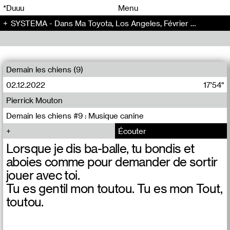
00
00
*Duuu
Menu
SYSTEMA - Dans Ma Toyota, Los Angeles, Février 2019 (Trump) - Systema (2)
00
00
Demain les chiens (9)
02.12.2022
17'54"
Pierrick Mouton
Demain les chiens #9 : Musique canine
Écouter
Lorsque je dis ba-balle, tu bondis et
aboies comme pour demander de sortir
jouer avec toi.
Tu es gentil mon toutou. Tu es mon Tout,
toutou.