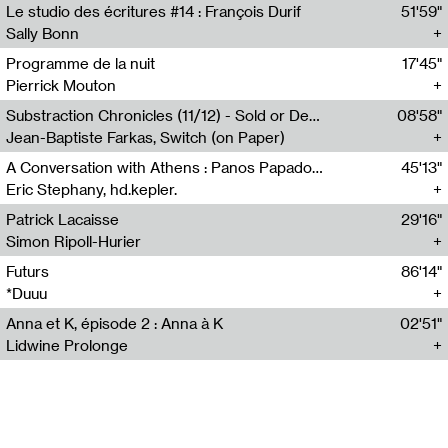
Le studio des écritures #14 : François Durif
51'59"
Sally Bonn
Programme de la nuit
17'45"
Pierrick Mouton
Substraction Chronicles (11/12) - Sold or Demolished
08'58"
Jean-Baptiste Farkas, Switch (on Paper)
A Conversation with Athens : Panos Papadopoulos
45'13"
Eric Stephany, hd.kepler.
Patrick Lacaisse
29'16"
Simon Ripoll-Hurier
Futurs
86'14"
*Duuu
Anna et K, épisode 2 : Anna à K
02'51"
Lidwine Prolonge