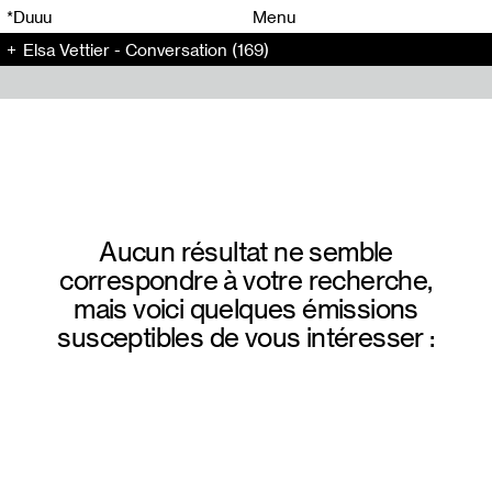
00
00
*Duuu
Menu
Elsa Vettier - Conversation (169)
00
00
Aucun résultat ne semble
correspondre à votre recherche,
mais voici quelques émissions
susceptibles de vous intéresser :