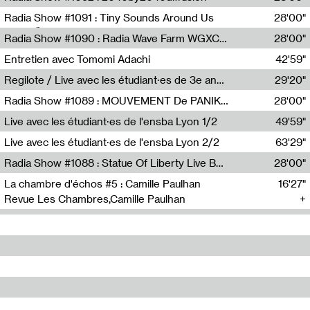
Diffusion FM
Radia Show #1091 : Tiny Sounds Around Us
28'00"
Radio Študent
Radia Show #1090 : Radia Wave Farm WGXC Corey De Juan Sherrard Jr Startalk
28'00"
Wave Farm
Entretien avec Tomomi Adachi
42'59"
Tomomi Adachi,Loraine Baud
Regilote / Live avec les étudiant·es de 3e année de l'EMA
29'20"
Nima Henryon,Athéna Noël,Amir Genillon,Ibourayane Ahmadi,Manelle Cherrih,Honorine Gibello,John Weeber,Manon Joseph
Radia Show #1089 : MOUVEMENT De PANIK (Radio Panik)
28'00"
Radio Panik
Live avec les étudiant·es de l'ensba Lyon 1/2
49'59"
Live avec les étudiant·es de l'ensba Lyon 2/2
63'29"
Radia Show #1088 : Statue Of Liberty Live By Ed Baxter (Resonance)
28'00"
Resonance
La chambre d'échos #5 : Camille Paulhan
16'27"
Revue Les Chambres,Camille Paulhan