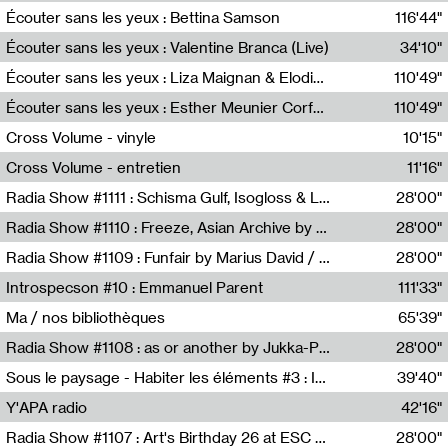
Écouter sans les yeux : Bettina Samson
116'44"
Bettina Samson
Écouter sans les yeux : Valentine Branca (Live)
34'10"
Valentine Branca
Écouter sans les yeux : Liza Maignan & Elodie Lecat
110'49"
Liza Maignan,Elodie Lecat
Écouter sans les yeux : Esther Meunier Corfdyr
110'49"
Esther Meunier Corfdyr
Cross Volume - vinyle
10'15"
Théo Robine-Langlois,Emilien Chesnot,Mia Trabalon
Cross Volume - entretien
11'16"
Théo Robine-Langlois,Emilien Chesnot,Mia Trabalon
Radia Show #1111 : Schisma Gulf, Isogloss & Lament For The Old Clock By Harvey Young / Resonance
28'00"
Resonance
Radia Show #1110 : Freeze, Asian Archive by Avita Maheen / Radio Worm
28'00"
Radio WORM
Radia Show #1109 : Funfair by Marius David / JET FM
28'00"
Jet FM
Introspecson #10 : Emmanuel Parent
111'33"
Pierre Henry,Emmanuel Parent
Ma / nos bibliothèques
65'39"
Sarah Tritz,Elene Lapiashivili,Justin Marconnet,Mateo Cuche,Esther Lechevalier,Suzie Lecroart,Romance Castelet
Radia Show #1108 : as or another by Jukka-Pekka Kervinen / Rádio Zero
28'00"
Radio Zero
Sous le paysage - Habiter les éléments #3 : Interprétations, rituels et symboliques des éléments
39'40"
Nastassja Martin
Y'APA radio
42'16"
Pierrick Mouton
Radia Show #1107 : Art's Birthday 26 at ESC - Medien Kunst Labor
28'00"