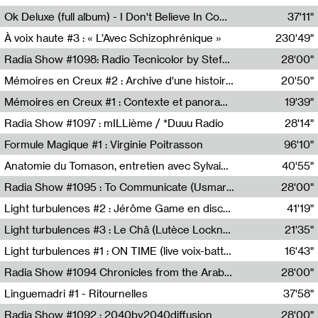
Francesco Russo,Scuola della Crisi
Ok Deluxe (full album) - I Don't Believe In Computing
37'11"
Corentin Canesson,Julien Tiberi,Charlie Hamish Jeffery
À voix haute #3 : « L’Avec Schizophrénique »
230'49"
Agathe Boulanger,Sybille Chevreuse,Carine Lendrin,Léna Monnier,Graziela Susin,Camille Zuber
Radia Show #1098: Radio Tecnicolor by Stefan Nussbaumer & Georg Zichy (Radio Orange 94.0)
28'00"
Radio Orange 94.0
Mémoires en Creux #2 : Archive d'une histoire artistique
20'50"
Sophie Auger-Grappin
Mémoires en Creux #1 : Contexte et panorama
19'39"
Sophie Auger-Grappin
Radia Show #1097 : mILLième / *Duuu Radio
28'14"
Cécile Tonizzo,Nicolas Couturier,Manuel Zenner,Aquila Lescene,Curtis Coco,Cyril Magnier
Formule Magique #1 : Virginie Poitrasson
96'10"
Nathalie Lacroix,Virginie Poitrasson
Anatomie du Tomason, entretien avec Sylvain Cardonnel
40'55"
Loraine Baud,Sylvain Cardonnel
Radia Show #1095 : To Communicate (Usmaradio)
28'00"
Usmaradio
Light turbulences #2 : Jérôme Game en discussion avec Thomas Corlin
41'19"
Jérôme Game,Thomas Corlin,Thierry Raynaud,Hubert Colas
Light turbulences #3 : Le Châ (Lutèce Lockness)
21'35"
Lutèce Lockness
Light turbulences #1 : ON TIME (live voix-batterie) avec Jérôme Game & Jean-Michel Espitallier
16'43"
Jérôme Game,Jean-Michel Espitallier
Radia Show #1094 Chronicles from the Arab Cold War by Ghazi Barakat
28'00"
Reboot.fm
Linguemadri #1 - Ritournelles
37'58"
Meris Angioletti
Radia Show #1092 : 2040by2040diffusion
28'00"