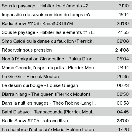
Radio Helsinki
Sous le paysage - Habiter les éléments #2 : Vers le tournant élémentaire
31'10"
Nastassja Martin
Impossible de savoir combien de temps m'a échappé
15'14"
Mélanie Blaison,Mateo Cuin
Radia Show #1106 : Kanal103 ШУМ
28'00"
Kanal103
Sous le paysage - Habiter les éléments #1 : Les éléments et les débordements du vivant
41'55"
Nastassja Martin
Simb Gaïdé ou la danse du faux lion (Pierrick Mouton)
02'08"
Pierrick Mouton,Simb Gaïdé
Réservoir sous pression
214'08"
Non à l'émigration Clandestine - Rukku Djinne Squad (Eden Tinto Collins)
05'04"
Eden Tinto Collins,Rukku Djinne
Mama Counda, l'esprit du puits - Pierrick Mouton
24'14"
Pierrick Mouton
Le Gri-Gri - Pierrick Mouton
26'35"
Pierrick Mouton
Le dessin qui bouge - Louise Guégan
08'23"
Louise Guégan
Diarra Niang - The queen (Pierrick Mouton)
02'50"
Pierrick Mouton,Diarra Niang
Dans la nuit les nuages - Théo Robine-Langlois
00'53"
Théo Robine-Langlois,LD Beat
Bathi Diabaye - Tambacounda (Pierrick Mouton)
04'45"
Pierrick Mouton,Bathi Diabaye
Radia Show #1105 : retroauditive
28'00"
Soundart Radio
La chambre d'échos #7 : Marie-Hélène Lafon
17'28"