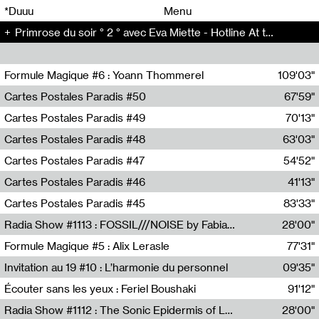
00
00
*Duuu
Menu
Primrose du soir ° 2 ° avec Eva Miette - Hotline At the same time (2)
00
00
Formule Magique #6 : Yoann Thommerel
109'03"
Nathalie Lacroix,Yoann Thommerel
Cartes Postales Paradis #50
67'59"
Zoé Leroux
Cartes Postales Paradis #49
70'13"
Aurore Portales
Cartes Postales Paradis #48
63'03"
Mathias Dupaquier
Cartes Postales Paradis #47
54'52"
Raymond Engramer
Cartes Postales Paradis #46
41'13"
Sarah Banville
Cartes Postales Paradis #45
83'33"
Mateo Cuin
Radia Show #1113 : FOSSIL///NOISE by Fabiana Gibim / Wave Farm
28'00"
Wave Farm
Formule Magique #5 : Alix Lerasle
77'31"
Nathalie Lacroix
Invitation au 19 #10 : L’harmonie du personnel
09'35"
19, CRAC
Écouter sans les yeux : Feriel Boushaki
91'12"
Feriel Boushaki
Radia Show #1112 : The Sonic Epidermis of Lake Léman by Paul Courlet / Guest Slot
28'00"