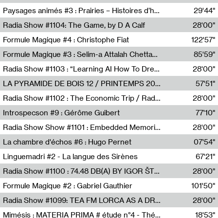
Revue Les Chambres,Marie-Hélène Lafon
Paysages animés #3 : Prairies – Histoires d’herbes et d’humains
29'44"
Anne Simon
Radia Show #1104: The Game, by D A Calf
28'00"
Radio One NZ
Formule Magique #4 : Christophe Fiat
122'57"
Nathalie Lacroix
Formule Magique #3 : Selim-a Attalah Chettaoui
85'59"
Nathalie Lacroix,Selim-a Attalah Chettaoui
Radia Show #1103 : “Learning AI How To Dream” by Sebastian Dingens (Radio Campus Bruxelles)
28'00"
Radio Campus Bruxelles
LA PYRAMIDE DE BOIS 12 / PRINTEMPS 2026
57'51"
Sammy Stein
Radia Show #1102 : The Economic Trip / Radio Grenouille
28'00"
Radio Grenouille
Introspecson #9 : Gérôme Guibert
77'10"
Pierre Henry,Gérôme Guibert
Radia Show Show #1101 : Embedded Memories by Jimmy Peggie / radioart106
28'00"
Jimmy Peggie,radioart106
La chambre d'échos #6 : Hugo Pernet
07'54"
Revue Les Chambres,Hugo Pernet
Linguemadri #2 - La langue des Sirènes
67'21"
Meris Angioletti
Radia Show #1100 : 74.48 DB(A) BY IGOR ŠTROMAJER FOR RADIO X
28'00"
radio x
Formule Magique #2 : Gabriel Gauthier
101'50"
Nathalie Lacroix,Gabriel Gauthier
Radia Show #1099: TEA FM LORCA AS A DREAM
28'00"
TEAFM
Mimésis : MATERIA PRIMA # étude n°4 - Théâtre de l’Aquarium
18'53"