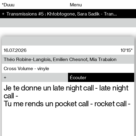
00
00
*Duuu
Menu
Transmissions #5 : Khtobtogone, Sara Sadik - Transmissions (5)
00
00
16.07.2026
10'15"
Théo Robine-Langlois, Emilien Chesnot, Mia Trabalon
Cross Volume - vinyle
Écouter
Je te donne un late night call - late night
call -
Tu me rends un pocket call - rocket call -