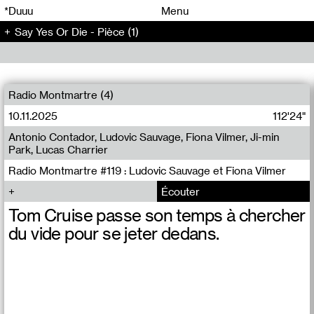
00
00
*Duuu
Menu
Say Yes Or Die - Pièce (1)
00
00
Radio Montmartre (4)
10.11.2025
112'24"
Antonio Contador, Ludovic Sauvage, Fiona Vilmer, Ji-min
Park, Lucas Charrier
Radio Montmartre #119 : Ludovic Sauvage et Fiona Vilmer
Écouter
Tom Cruise passe son temps à chercher
du vide pour se jeter dedans.