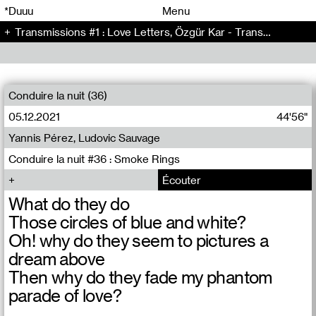
00
00
*Duuu
Menu
Transmissions #1 : Love Letters, Özgür Kar - Transmissions (1)
00
00
Conduire la nuit (36)
05.12.2021
44'56"
Yannis Pérez, Ludovic Sauvage
Conduire la nuit #36 : Smoke Rings
Écouter
What do they do
Those circles of blue and white?
Oh! why do they seem to pictures a
dream above
Then why do they fade my phantom
parade of love?