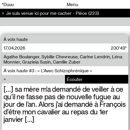
00
00
*Duuu
Menu
Je suis venue ici pour me cacher - Pièce (223)
00
00
À voix haute
17.04.2026
230'49"
Agathe Boulanger, Sybille Chevreuse, Carine Lendrin, Léna
Monnier, Graziela Susin, Camille Zuber
À voix haute #3 : « L’Avec Schizophrénique »
Écouter
[…] sa mère m’a demandé de veiller à ce
qu’il ne fasse pas de nouvelle fugue au
jour de l’an. Alors j’ai demandé à François
d’être mon cavalier au repas du 1er
janvier […]