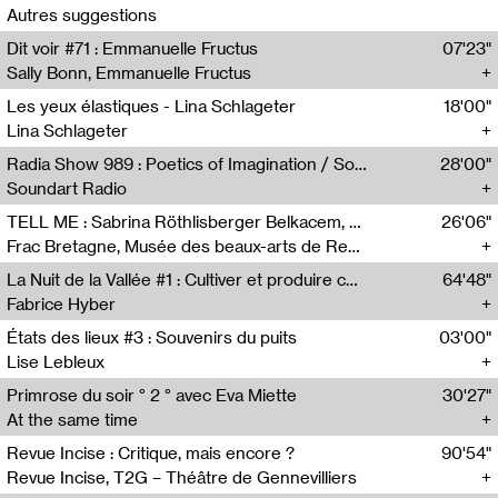
Autres suggestions
Dit voir #71 : Emmanuelle Fructus
07'23"
Sally Bonn, Emmanuelle Fructus
Les yeux élastiques - Lina Schlageter
18'00"
Lina Schlageter
Radia Show 989 : Poetics of Imagination / Soundart Radio
28'00"
Soundart Radio
TELL ME : Sabrina Röthlisberger Belkacem, conversation avec Alice Malinge
26'06"
Frac Bretagne, Musée des beaux-arts de Rennes
La Nuit de la Vallée #1 : Cultiver et produire collectivement : quels modèles techniques, économiques et solidaires pour les agriculteur.ices ?
64'48"
Fabrice Hyber
États des lieux #3 : Souvenirs du puits
03'00"
Lise Lebleux
Primrose du soir ° 2 ° avec Eva Miette
30'27"
At the same time
Revue Incise : Critique, mais encore ?
90'54"
Revue Incise, T2G – Théâtre de Gennevilliers