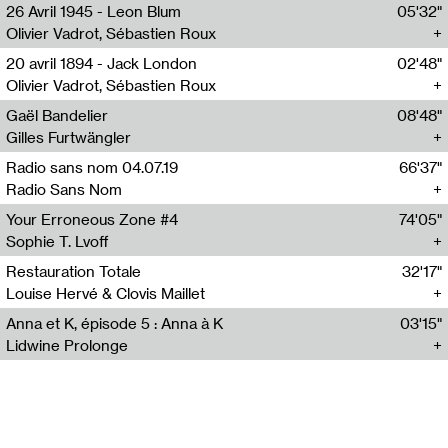
26 Avril 1945 - Leon Blum
05'32"
Olivier Vadrot, Sébastien Roux
20 avril 1894 - Jack London
02'48"
Olivier Vadrot, Sébastien Roux
Gaël Bandelier
08'48"
Gilles Furtwängler
Radio sans nom 04.07.19
66'37"
Radio Sans Nom
Your Erroneous Zone #4
74'05"
Sophie T. Lvoff
Restauration Totale
32'17"
Louise Hervé & Clovis Maillet
Anna et K, épisode 5 : Anna à K
03'15"
Lidwine Prolonge