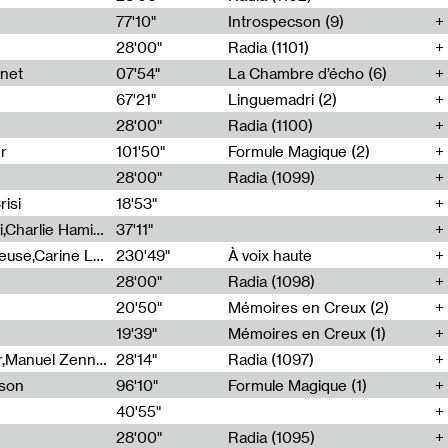
77'10"
Introspecson (9)
28'00"
Radia (1101)
net
07'54"
La Chambre d’écho (6)
67'21"
Linguemadri (2)
28'00"
Radia (1100)
er
101'50"
Formule Magique (2)
28'00"
Radia (1099)
isi
18'53"
Corentin Canesson,Julien Tiberi,Charlie Hamish Jeffery
37'11"
Agathe Boulanger,Sybille Chevreuse,Carine Lendrin,Léna Monnier,Graziela Susin,Camille Zuber
230'49"
À voix haute
28'00"
Radia (1098)
20'50"
Mémoires en Creux (2)
19'39"
Mémoires en Creux (1)
Cécile Tonizzo,Nicolas Couturier,Manuel Zenner,Aquila Lescene,Curtis Coco,Cyril Magnier
28'14"
Radia (1097)
sson
96'10"
Formule Magique (1)
40'55"
28'00"
Radia (1095)