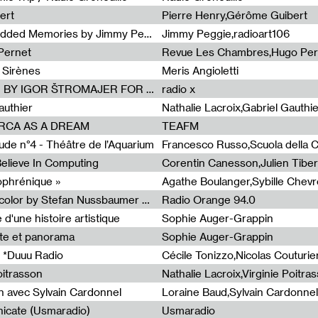
ert
Pierre Henry,Gérôme Guibert
Radia Show Show #1101 : Embedded Memories by Jimmy Peggie / radioart106
Jimmy Peggie,radioart106
Pernet
Revue Les Chambres,Hugo Per
 Sirènes
Meris Angioletti
Radia Show #1100 : 74.48 DB(A) BY IGOR ŠTROMAJER FOR RADIO X
radio x
authier
Nathalie Lacroix,Gabriel Gauthi
ORCA AS A DREAM
TEAFM
de n°4 - Théâtre de l’Aquarium
Francesco Russo,Scuola della Cr
 Believe In Computing
zophrénique »
Radia Show #1098: Radio Tecnicolor by Stefan Nussbaumer & Georg Zichy (Radio Orange 94.0)
Radio Orange 94.0
d'une histoire artistique
Sophie Auger-Grappin
te et panorama
Sophie Auger-Grappin
 *Duuu Radio
oitrasson
Nathalie Lacroix,Virginie Poitra
n avec Sylvain Cardonnel
Loraine Baud,Sylvain Cardonnel
icate (Usmaradio)
Usmaradio