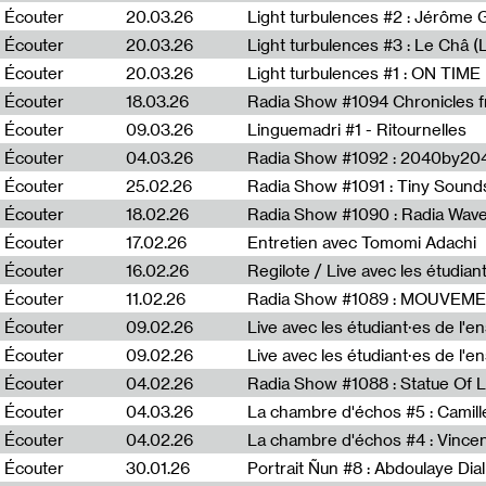
Écouter
20.03.26
Écouter
20.03.26
Light turbulences #3 : Le Châ 
Écouter
20.03.26
Écouter
18.03.26
Écouter
09.03.26
Linguemadri #1 - Ritournelles
Écouter
04.03.26
Radia Show #1092 : 2040by204
Écouter
25.02.26
Radia Show #1091 : Tiny Sound
Écouter
18.02.26
Écouter
17.02.26
Entretien avec Tomomi Adachi
Écouter
16.02.26
Regilote / Live avec les étudia
Écouter
11.02.26
Radia Show #1089 : MOUVEMEN
Écouter
09.02.26
Live avec les étudiant·es de l'e
Écouter
09.02.26
Live avec les étudiant·es de l'
Écouter
04.02.26
Écouter
04.03.26
La chambre d'échos #5 : Camill
Écouter
04.02.26
La chambre d'échos #4 : Vince
Écouter
30.01.26
Portrait Ñun #8 : Abdoulaye Dial