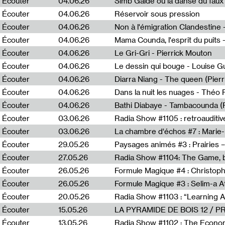
Écouter
04.06.26
Simb Gaïdé ou la danse du faux 
Écouter
04.06.26
Réservoir sous pression
Écouter
04.06.26
Écouter
04.06.26
Mama Counda, l'esprit du puits 
Écouter
04.06.26
Le Gri-Gri - Pierrick Mouton
Écouter
04.06.26
Le dessin qui bouge - Louise 
Écouter
04.06.26
Diarra Niang - The queen (Pier
Écouter
04.06.26
Dans la nuit les nuages - Théo
Écouter
04.06.26
Bathi Diabaye - Tambacounda (P
Écouter
03.06.26
Radia Show #1105 : retroauditiv
Écouter
03.06.26
La chambre d'échos #7 : Marie
Écouter
29.05.26
Écouter
27.05.26
Radia Show #1104: The Game, b
Écouter
26.05.26
Formule Magique #4 : Christoph
Écouter
26.05.26
Formule Magique #3 : Selim-a A
Écouter
20.05.26
Écouter
15.05.26
LA PYRAMIDE DE BOIS 12 / 
Écouter
13.05.26
Radia Show #1102 : The Economi