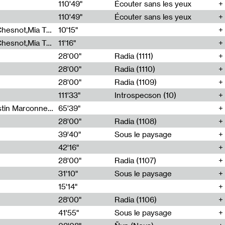
00
110'49"
Écouter sans les yeux
110'49"
Écouter sans les yeux
Théo Robine-Langlois,Emilien Chesnot,Mia Trabalon
10'15"
Théo Robine-Langlois,Emilien Chesnot,Mia Trabalon
11'16"
28'00"
Radia (1111)
28'00"
Radia (1110)
28'00"
Radia (1109)
111'33"
Introspecson (10)
Sarah Tritz,Elene Lapiashivili,Justin Marconnet,Mateo Cuche,Esther Lechevalier,Suzie Lecroart,Romance Castelet
65'39"
28'00"
Radia (1108)
39'40"
Sous le paysage
42'16"
28'00"
Radia (1107)
31'10"
Sous le paysage
15'14"
28'00"
Radia (1106)
41'55"
Sous le paysage