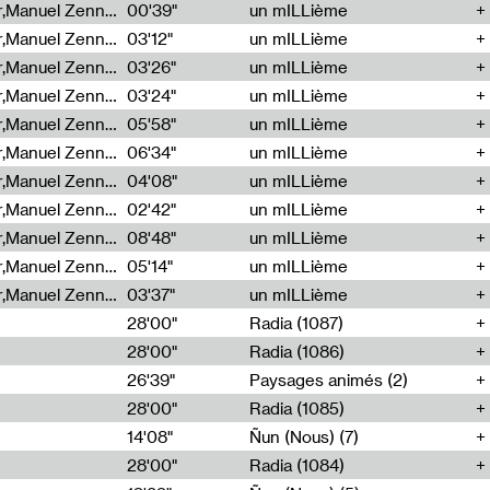
Cécile Tonizzo,Nicolas Couturier,Manuel Zenner,Aquila Lescene,Curtis Coco,Cyril Magnier
00'39"
un mILLième
Cécile Tonizzo,Nicolas Couturier,Manuel Zenner,Aquila Lescene,Curtis Coco,Cyril Magnier
03'12"
un mILLième
Cécile Tonizzo,Nicolas Couturier,Manuel Zenner,Aquila Lescene,Curtis Coco,Cyril Magnier
03'26"
un mILLième
Cécile Tonizzo,Nicolas Couturier,Manuel Zenner,Aquila Lescene,Curtis Coco,Cyril Magnier
03'24"
un mILLième
Cécile Tonizzo,Nicolas Couturier,Manuel Zenner,Aquila Lescene,Curtis Coco,Cyril Magnier
05'58"
un mILLième
Cécile Tonizzo,Nicolas Couturier,Manuel Zenner,Aquila Lescene,Curtis Coco,Cyril Magnier
06'34"
un mILLième
Cécile Tonizzo,Nicolas Couturier,Manuel Zenner,Aquila Lescene,Curtis Coco,Cyril Magnier
04'08"
un mILLième
Cécile Tonizzo,Nicolas Couturier,Manuel Zenner,Aquila Lescene,Curtis Coco,Cyril Magnier
02'42"
un mILLième
Cécile Tonizzo,Nicolas Couturier,Manuel Zenner,Aquila Lescene,Curtis Coco,Cyril Magnier
08'48"
un mILLième
Cécile Tonizzo,Nicolas Couturier,Manuel Zenner,Aquila Lescene,Curtis Coco,Cyril Magnier
05'14"
un mILLième
Cécile Tonizzo,Nicolas Couturier,Manuel Zenner,Aquila Lescene,Curtis Coco,Cyril Magnier
03'37"
un mILLième
28'00"
Radia (1087)
28'00"
Radia (1086)
26'39"
Paysages animés (2)
28'00"
Radia (1085)
14'08"
Ñun (Nous) (7)
28'00"
Radia (1084)