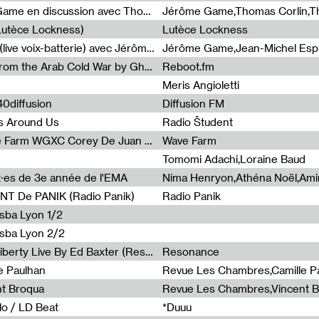
Light turbulences #2 : Jérôme Game en discussion avec Thomas Corlin
(Lutèce Lockness)
Lutèce Lockness
Light turbulences #1 : ON TIME (live voix-batterie) avec Jérôme Game & Jean-Michel Espitallier
Jérôme Game,Jean-Michel Espit
Radia Show #1094 Chronicles from the Arab Cold War by Ghazi Barakat
Reboot.fm
Meris Angioletti
0diffusion
Diffusion FM
s Around Us
Radio Študent
Radia Show #1090 : Radia Wave Farm WGXC Corey De Juan Sherrard Jr Startalk
Wave Farm
Tomomi Adachi,Loraine Baud
nt·es de 3e année de l'EMA
T De PANIK (Radio Panik)
Radio Panik
nsba Lyon 1/2
ensba Lyon 2/2
Radia Show #1088 : Statue Of Liberty Live By Ed Baxter (Resonance)
Resonance
e Paulhan
Revue Les Chambres,Camille P
nt Broqua
Revue Les Chambres,Vincent 
lo / LD Beat
*Duuu