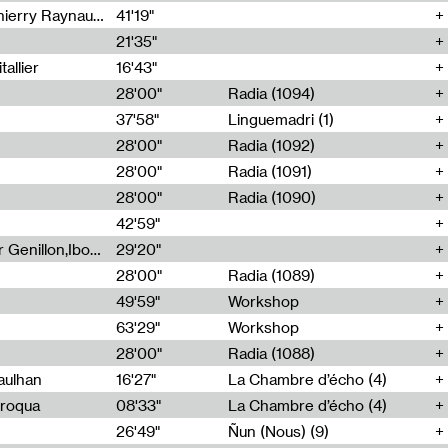
Jérôme Game,Thomas Corlin,Thierry Raynaud,Hubert Colas
41'19"
21'35"
allier
16'43"
28'00"
Radia (1094)
37'58"
Linguemadri (1)
28'00"
Radia (1092)
28'00"
Radia (1091)
28'00"
Radia (1090)
42'59"
Nima Henryon,Athéna Noël,Amir Genillon,Ibourayane Ahmadi,Manelle Cherrih,Honorine Gibello,John Weeber,Manon Joseph
29'20"
28'00"
Radia (1089)
49'59"
Workshop
63'29"
Workshop
28'00"
Radia (1088)
aulhan
16'27"
La Chambre d’écho (4)
Broqua
08'33"
La Chambre d’écho (4)
26'49"
Ñun (Nous) (9)