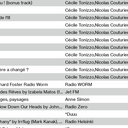
u ! (bonus track)
 l'Ill
ière a changé ?
chard Foster Radio Worm
Radio WORM
Radia Show #1086 : La Couleur des Rêves by Izabela Matos (for Jet FM)
Jet FM
ages, paysages
Anne Simon
Radia Show #1085 : When We Bow Down Our Heads by John Roach (Radia edit, Rádio Zero)
Radio Zero
*Duuu
Radia Show #1084 : "Silver Epiphany" by Irrflug (Mark Kanak), featuring Jarboe and Blixa Bargeld (for Radio Helsinki)
Radio Helsinki