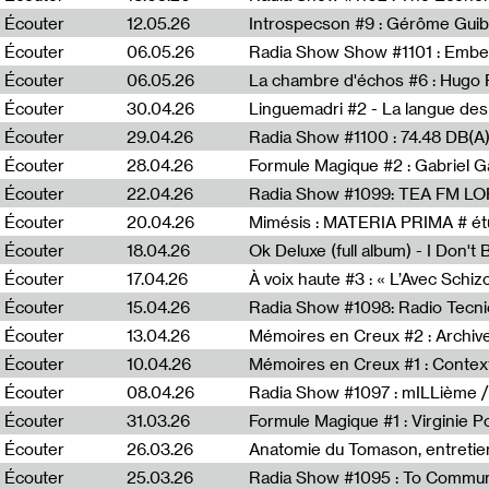
Écouter
12.05.26
Introspecson #9 : Gérôme Guib
Écouter
06.05.26
Écouter
06.05.26
La chambre d'échos #6 : Hugo 
Écouter
30.04.26
Linguemadri #2 - La langue des
Écouter
29.04.26
Écouter
28.04.26
Formule Magique #2 : Gabriel G
Écouter
22.04.26
Radia Show #1099: TEA FM L
Écouter
20.04.26
Mimésis : MATERIA PRIMA # étu
Écouter
18.04.26
Ok Deluxe (full album) - I Don't
Écouter
17.04.26
À voix haute #3 : « L’Avec Schi
Écouter
15.04.26
Écouter
13.04.26
Mémoires en Creux #2 : Archive 
Écouter
10.04.26
Mémoires en Creux #1 : Contex
Écouter
08.04.26
Radia Show #1097 : mILLième /
Écouter
31.03.26
Formule Magique #1 : Virginie P
Écouter
26.03.26
Anatomie du Tomason, entretie
Écouter
25.03.26
Radia Show #1095 : To Commun