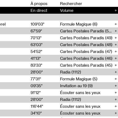
00
À propos
En direct
Volume
+
rel
109'03"
Formule Magique (6)
67'59"
Cartes Postales Paradis (50)
70'13"
Cartes Postales Paradis (49)
63'03"
Cartes Postales Paradis (48)
54'52"
Cartes Postales Paradis (47)
41'13"
Cartes Postales Paradis (46)
83'33"
Cartes Postales Paradis (45)
28'00"
Radia (1112)
77'31"
Formule Magique (5)
09'35"
Invitation au 19 (9)
91'12"
Écouter sans les yeux
28'00"
Radia (1112)
116'44"
Écouter sans les yeux
34'10"
Écouter sans les yeux