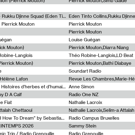
lion (Pierrick Mouton)
Pierrick Mouton,Simb Gaïdé
Non à l'émigration Clandestine - Rukku Djinne Squad (Eden Tinto Collins)
Eden Tinto Collins,Rukku Djinn
- Pierrick Mouton
Pierrick Mouton
Pierrick Mouton
Guégan
Louise Guégan
rick Mouton)
Pierrick Mouton,Diarra Niang
 Robine-Langlois
Théo Robine-Langlois,LD Beat
ierrick Mouton)
Pierrick Mouton,Bathi Diabaye
e
Soundart Radio
-Hélène Lafon
Revue Les Chambres,Marie-Hé
Paysages animés #3 : Prairies – Histoires d’herbes et d’humains
Anne Simon
y D A Calf
Radio One NZ
e Fiat
Nathalie Lacroix
ttalah Chettaoui
Nathalie Lacroix,Selim-a Attala
Radia Show #1103 : “Learning AI How To Dream” by Sebastian Dingens (Radio Campus Bruxelles)
Radio Campus Bruxelles
PRINTEMPS 2026
Sammy Stein
c Trip / Radio Grenouille
Radio Grenouille