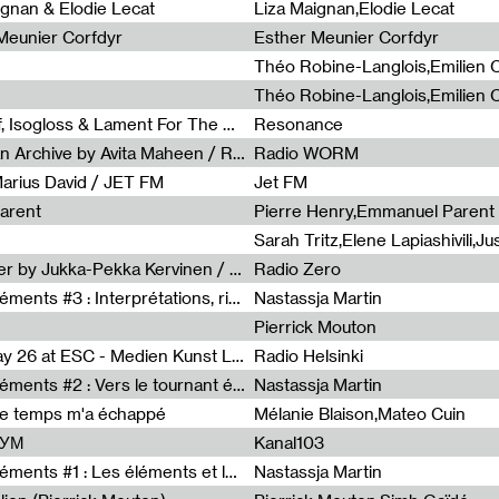
0
ignan & Elodie Lecat
Liza Maignan,Elodie Lecat
 Meunier Corfdyr
Esther Meunier Corfdyr
Radia Show #1111 : Schisma Gulf, Isogloss & Lament For The Old Clock By Harvey Young / Resonance
Resonance
Radia Show #1110 : Freeze, Asian Archive by Avita Maheen / Radio Worm
Radio WORM
Marius David / JET FM
Jet FM
arent
Pierre Henry,Emmanuel Parent
Radia Show #1108 : as or another by Jukka-Pekka Kervinen / Rádio Zero
Radio Zero
Sous le paysage - Habiter les éléments #3 : Interprétations, rituels et symboliques des éléments
Nastassja Martin
Pierrick Mouton
Radia Show #1107 : Art's Birthday 26 at ESC - Medien Kunst Labor
Radio Helsinki
Sous le paysage - Habiter les éléments #2 : Vers le tournant élémentaire
Nastassja Martin
de temps m'a échappé
Mélanie Blaison,Mateo Cuin
ШУМ
Kanal103
Sous le paysage - Habiter les éléments #1 : Les éléments et les débordements du vivant
Nastassja Martin