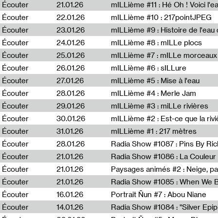
Écouter
21.01.26
mILLième #11 : Hé Oh ! Voici l'ea
Écouter
22.01.26
mILLième #10 : 217pointJPEG
Écouter
23.01.26
mILLième #9 : Histoire de l'eau de
Écouter
24.01.26
mILLième #8 : mILLe plocs
Écouter
25.01.26
mILLième #7 : mILLe morceaux
Écouter
26.01.26
mILLième #6 : sILLure
Écouter
27.01.26
mILLième #5 : Mise à l'eau
Écouter
28.01.26
mILLième #4 : Merle Jam
Écouter
29.01.26
mILLième #3 : miLLe rivières
Écouter
30.01.26
mILLième #2 : Est-ce que la riv
Écouter
31.01.26
mILLième #1 : 217 mètres
Écouter
28.01.26
Radia Show #1087 : Pins By Ri
Écouter
21.01.26
Écouter
21.01.26
Paysages animés #2 : Neige, p
Écouter
21.01.26
Écouter
16.01.26
Portrait Ñun #7 : Abou Niane
Écouter
14.01.26