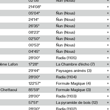
02'08"
Ñun (Nous)
214'08"
e
05'04"
Ñun (Nous)
24'14"
Ñun (Nous)
26'35"
Ñun (Nous)
08'23"
Ñun (Nous)
02'50"
Ñun (Nous)
00'53"
Ñun (Nous)
04'45"
Ñun (Nous)
28'00"
Radia (1105)
lène Lafon
17'28"
La Chambre d’écho (7)
29'44"
Paysages animés (3)
28'00"
Radia (1104)
122'57"
Formule Magique (4)
h Chettaoui
85'59"
Formule Magique (3)
28'00"
Radia (1103)
57'51"
La pyramide de bois (12)
28'00"
Radia (1102)