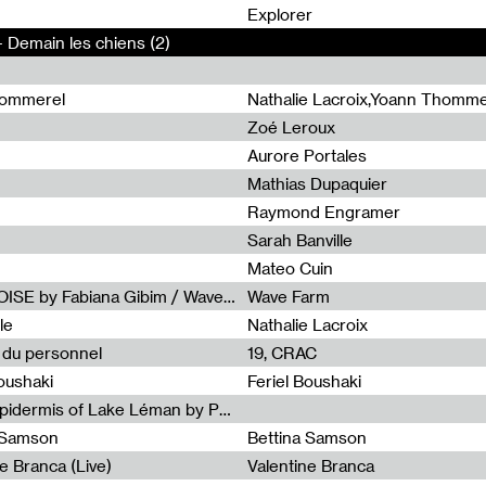
0
Explorer
- Demain les chiens (2)
hommerel
Nathalie Lacroix,Yoann Thomme
Zoé Leroux
Aurore Portales
Mathias Dupaquier
Raymond Engramer
Sarah Banville
Mateo Cuin
Radia Show #1113 : FOSSIL///NOISE by Fabiana Gibim / Wave Farm
Wave Farm
le
Nathalie Lacroix
e du personnel
19, CRAC
Boushaki
Feriel Boushaki
Radia Show #1112 : The Sonic Epidermis of Lake Léman by Paul Courlet / Guest Slot
a Samson
Bettina Samson
e Branca (Live)
Valentine Branca