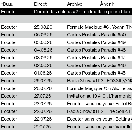
0
*Duuu
Direct
Archive
À venir
Écouter
Demain les chiens #2 : Le cimetière pour chien 
Écouter
25.08.26
Formule Magique #6 : Yoann T
Écouter
06.08.26
Cartes Postales Paradis #50
Écouter
05.08.26
Cartes Postales Paradis #49
Écouter
04.08.26
Cartes Postales Paradis #48
Écouter
03.08.26
Cartes Postales Paradis #47
Écouter
02.08.26
Cartes Postales Paradis #46
Écouter
01.08.26
Cartes Postales Paradis #45
Écouter
29.07.26
Écouter
28.07.26
Formule Magique #5 : Alix Leras
Écouter
27.07.26
Invitation au 19 #10 : L’harmoni
Écouter
23.07.26
Écouter sans les yeux : Feriel 
Écouter
22.07.26
Écouter
22.07.26
Écouter sans les yeux : Bettin
Écouter
21.07.26
Écouter sans les yeux : Valentin