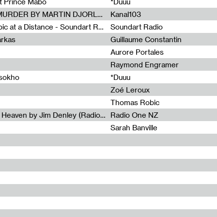
et Prince Mabo
*Duuu
Radia Show #1083 : MUSIC IS MURDER BY MARTIN DJORLEV (KANAL103)
Kanal103
Radia Show #1082 : Spooky Aspic at a Distance - Soundart Radio
Soundart Radio
arkas
Guillaume Constantin
Aurore Portales
Raymond Engramer
ssokho
*Duuu
Zoé Leroux
Thomas Robic
Radia Show #1081: The Wind of Heaven by Jim Denley (Radio One 91 FM)
Radio One NZ
Sarah Banville