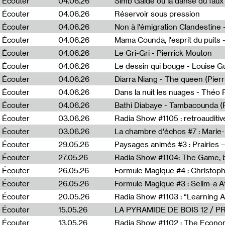
Écouter
04.06.26
Simb Gaïdé ou la danse du faux 
Écouter
04.06.26
Réservoir sous pression
Écouter
04.06.26
Écouter
04.06.26
Mama Counda, l'esprit du puits 
Écouter
04.06.26
Le Gri-Gri - Pierrick Mouton
Écouter
04.06.26
Le dessin qui bouge - Louise 
Écouter
04.06.26
Diarra Niang - The queen (Pier
Écouter
04.06.26
Dans la nuit les nuages - Théo
Écouter
04.06.26
Bathi Diabaye - Tambacounda (P
Écouter
03.06.26
Radia Show #1105 : retroauditiv
Écouter
03.06.26
La chambre d'échos #7 : Marie
Écouter
29.05.26
Écouter
27.05.26
Radia Show #1104: The Game, b
Écouter
26.05.26
Formule Magique #4 : Christoph
Écouter
26.05.26
Formule Magique #3 : Selim-a A
Écouter
20.05.26
Écouter
15.05.26
LA PYRAMIDE DE BOIS 12 / 
Écouter
13.05.26
Radia Show #1102 : The Economi