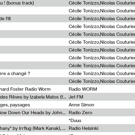
u ! (bonus track)
 l'Ill
ière a changé ?
chard Foster Radio Worm
Radio WORM
Radia Show #1086 : La Couleur des Rêves by Izabela Matos (for Jet FM)
Jet FM
ages, paysages
Anne Simon
Radia Show #1085 : When We Bow Down Our Heads by John Roach (Radia edit, Rádio Zero)
Radio Zero
*Duuu
Radia Show #1084 : "Silver Epiphany" by Irrflug (Mark Kanak), featuring Jarboe and Blixa Bargeld (for Radio Helsinki)
Radio Helsinki