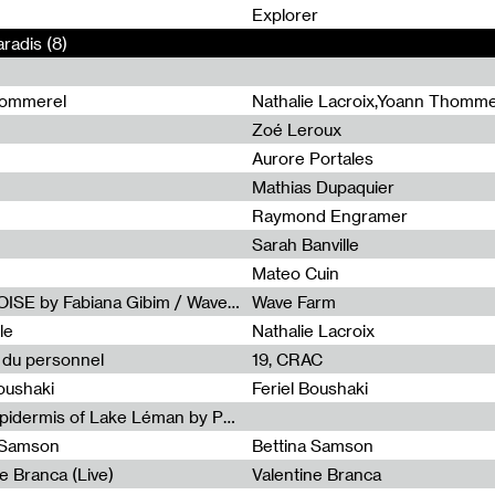
0
Explorer
radis (8)
hommerel
Nathalie Lacroix,Yoann Thomme
Zoé Leroux
Aurore Portales
Mathias Dupaquier
Raymond Engramer
Sarah Banville
Mateo Cuin
Radia Show #1113 : FOSSIL///NOISE by Fabiana Gibim / Wave Farm
Wave Farm
le
Nathalie Lacroix
e du personnel
19, CRAC
Boushaki
Feriel Boushaki
Radia Show #1112 : The Sonic Epidermis of Lake Léman by Paul Courlet / Guest Slot
a Samson
Bettina Samson
e Branca (Live)
Valentine Branca