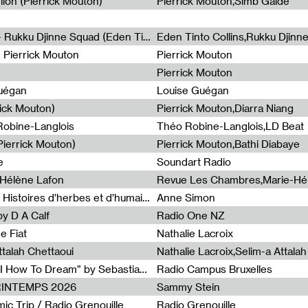
lion (Pierrick Mouton)
Pierrick Mouton,Simb Gaïdé
Non à l'émigration Clandestine - Rukku Djinne Squad (Eden Tinto Collins)
Eden Tinto Collins,Rukku Djinn
- Pierrick Mouton
Pierrick Mouton
Pierrick Mouton
Guégan
Louise Guégan
rick Mouton)
Pierrick Mouton,Diarra Niang
 Robine-Langlois
Théo Robine-Langlois,LD Beat
ierrick Mouton)
Pierrick Mouton,Bathi Diabaye
e
Soundart Radio
-Hélène Lafon
Revue Les Chambres,Marie-Hé
Paysages animés #3 : Prairies – Histoires d’herbes et d’humains
Anne Simon
y D A Calf
Radio One NZ
e Fiat
Nathalie Lacroix
ttalah Chettaoui
Nathalie Lacroix,Selim-a Attala
Radia Show #1103 : “Learning AI How To Dream” by Sebastian Dingens (Radio Campus Bruxelles)
Radio Campus Bruxelles
PRINTEMPS 2026
Sammy Stein
c Trip / Radio Grenouille
Radio Grenouille