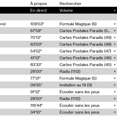
00
À propos
En direct
Volume
+
rel
109'03"
Formule Magique (6)
67'59"
Cartes Postales Paradis (50)
70'13"
Cartes Postales Paradis (49)
63'03"
Cartes Postales Paradis (48)
54'52"
Cartes Postales Paradis (47)
41'13"
Cartes Postales Paradis (46)
83'33"
Cartes Postales Paradis (45)
28'00"
Radia (1112)
77'31"
Formule Magique (5)
09'35"
Invitation au 19 (9)
91'12"
Écouter sans les yeux
28'00"
Radia (1112)
116'44"
Écouter sans les yeux
34'10"
Écouter sans les yeux