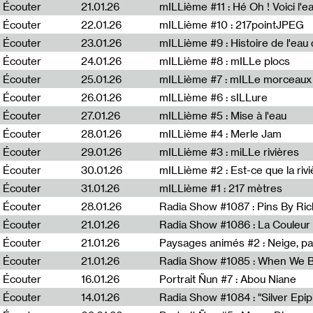
Écouter
21.01.26
mILLième #11 : Hé Oh ! Voici l'ea
Écouter
22.01.26
mILLième #10 : 217pointJPEG
Écouter
23.01.26
mILLième #9 : Histoire de l'eau de
Écouter
24.01.26
mILLième #8 : mILLe plocs
Écouter
25.01.26
mILLième #7 : mILLe morceaux
Écouter
26.01.26
mILLième #6 : sILLure
Écouter
27.01.26
mILLième #5 : Mise à l'eau
Écouter
28.01.26
mILLième #4 : Merle Jam
Écouter
29.01.26
mILLième #3 : miLLe rivières
Écouter
30.01.26
mILLième #2 : Est-ce que la riv
Écouter
31.01.26
mILLième #1 : 217 mètres
Écouter
28.01.26
Radia Show #1087 : Pins By Ri
Écouter
21.01.26
Écouter
21.01.26
Paysages animés #2 : Neige, p
Écouter
21.01.26
Écouter
16.01.26
Portrait Ñun #7 : Abou Niane
Écouter
14.01.26