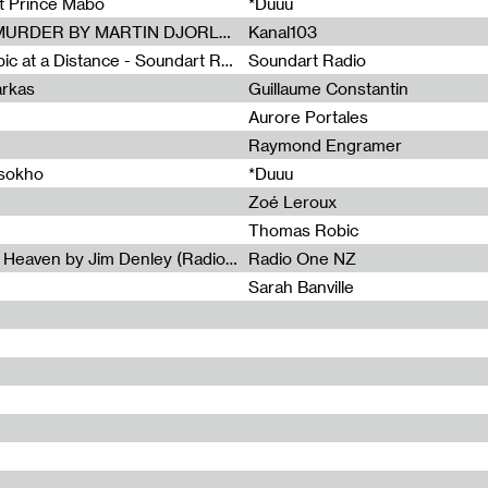
et Prince Mabo
*Duuu
Radia Show #1083 : MUSIC IS MURDER BY MARTIN DJORLEV (KANAL103)
Kanal103
Radia Show #1082 : Spooky Aspic at a Distance - Soundart Radio
Soundart Radio
arkas
Guillaume Constantin
Aurore Portales
Raymond Engramer
ssokho
*Duuu
Zoé Leroux
Thomas Robic
Radia Show #1081: The Wind of Heaven by Jim Denley (Radio One 91 FM)
Radio One NZ
Sarah Banville