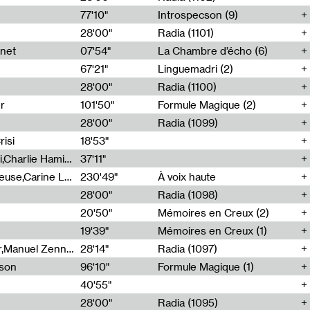
77'10"
Introspecson (9)
28'00"
Radia (1101)
net
07'54"
La Chambre d’écho (6)
67'21"
Linguemadri (2)
28'00"
Radia (1100)
er
101'50"
Formule Magique (2)
28'00"
Radia (1099)
isi
18'53"
Corentin Canesson,Julien Tiberi,Charlie Hamish Jeffery
37'11"
Agathe Boulanger,Sybille Chevreuse,Carine Lendrin,Léna Monnier,Graziela Susin,Camille Zuber
230'49"
À voix haute
28'00"
Radia (1098)
20'50"
Mémoires en Creux (2)
19'39"
Mémoires en Creux (1)
Cécile Tonizzo,Nicolas Couturier,Manuel Zenner,Aquila Lescene,Curtis Coco,Cyril Magnier
28'14"
Radia (1097)
sson
96'10"
Formule Magique (1)
40'55"
28'00"
Radia (1095)