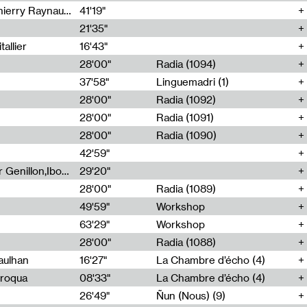
Jérôme Game,Thomas Corlin,Thierry Raynaud,Hubert Colas
41'19"
21'35"
allier
16'43"
28'00"
Radia (1094)
37'58"
Linguemadri (1)
28'00"
Radia (1092)
28'00"
Radia (1091)
28'00"
Radia (1090)
42'59"
Nima Henryon,Athéna Noël,Amir Genillon,Ibourayane Ahmadi,Manelle Cherrih,Honorine Gibello,John Weeber,Manon Joseph
29'20"
28'00"
Radia (1089)
49'59"
Workshop
63'29"
Workshop
28'00"
Radia (1088)
aulhan
16'27"
La Chambre d’écho (4)
Broqua
08'33"
La Chambre d’écho (4)
26'49"
Ñun (Nous) (9)