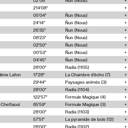
02'08"
Ñun (Nous)
214'08"
e
05'04"
Ñun (Nous)
24'14"
Ñun (Nous)
26'35"
Ñun (Nous)
08'23"
Ñun (Nous)
02'50"
Ñun (Nous)
00'53"
Ñun (Nous)
04'45"
Ñun (Nous)
28'00"
Radia (1105)
lène Lafon
17'28"
La Chambre d’écho (7)
29'44"
Paysages animés (3)
28'00"
Radia (1104)
122'57"
Formule Magique (4)
h Chettaoui
85'59"
Formule Magique (3)
28'00"
Radia (1103)
57'51"
La pyramide de bois (12)
28'00"
Radia (1102)