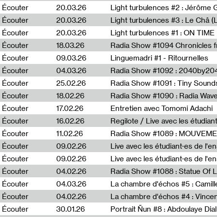
Écouter
20.03.26
Écouter
20.03.26
Light turbulences #3 : Le Châ 
Écouter
20.03.26
Écouter
18.03.26
Écouter
09.03.26
Linguemadri #1 - Ritournelles
Écouter
04.03.26
Radia Show #1092 : 2040by204
Écouter
25.02.26
Radia Show #1091 : Tiny Sound
Écouter
18.02.26
Écouter
17.02.26
Entretien avec Tomomi Adachi
Écouter
16.02.26
Regilote / Live avec les étudia
Écouter
11.02.26
Radia Show #1089 : MOUVEMEN
Écouter
09.02.26
Live avec les étudiant·es de l'e
Écouter
09.02.26
Live avec les étudiant·es de l'
Écouter
04.02.26
Écouter
04.03.26
La chambre d'échos #5 : Camill
Écouter
04.02.26
La chambre d'échos #4 : Vince
Écouter
30.01.26
Portrait Ñun #8 : Abdoulaye Dial