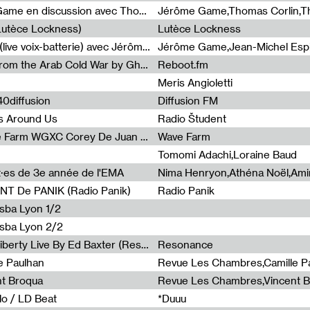
Light turbulences #2 : Jérôme Game en discussion avec Thomas Corlin
(Lutèce Lockness)
Lutèce Lockness
Light turbulences #1 : ON TIME (live voix-batterie) avec Jérôme Game & Jean-Michel Espitallier
Jérôme Game,Jean-Michel Espit
Radia Show #1094 Chronicles from the Arab Cold War by Ghazi Barakat
Reboot.fm
Meris Angioletti
0diffusion
Diffusion FM
s Around Us
Radio Študent
Radia Show #1090 : Radia Wave Farm WGXC Corey De Juan Sherrard Jr Startalk
Wave Farm
Tomomi Adachi,Loraine Baud
nt·es de 3e année de l'EMA
T De PANIK (Radio Panik)
Radio Panik
nsba Lyon 1/2
ensba Lyon 2/2
Radia Show #1088 : Statue Of Liberty Live By Ed Baxter (Resonance)
Resonance
e Paulhan
Revue Les Chambres,Camille P
nt Broqua
Revue Les Chambres,Vincent 
lo / LD Beat
*Duuu