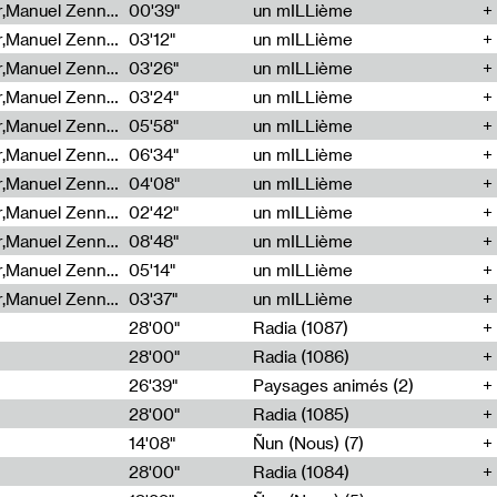
Cécile Tonizzo,Nicolas Couturier,Manuel Zenner,Aquila Lescene,Curtis Coco,Cyril Magnier
00'39"
un mILLième
Cécile Tonizzo,Nicolas Couturier,Manuel Zenner,Aquila Lescene,Curtis Coco,Cyril Magnier
03'12"
un mILLième
Cécile Tonizzo,Nicolas Couturier,Manuel Zenner,Aquila Lescene,Curtis Coco,Cyril Magnier
03'26"
un mILLième
Cécile Tonizzo,Nicolas Couturier,Manuel Zenner,Aquila Lescene,Curtis Coco,Cyril Magnier
03'24"
un mILLième
Cécile Tonizzo,Nicolas Couturier,Manuel Zenner,Aquila Lescene,Curtis Coco,Cyril Magnier
05'58"
un mILLième
Cécile Tonizzo,Nicolas Couturier,Manuel Zenner,Aquila Lescene,Curtis Coco,Cyril Magnier
06'34"
un mILLième
Cécile Tonizzo,Nicolas Couturier,Manuel Zenner,Aquila Lescene,Curtis Coco,Cyril Magnier
04'08"
un mILLième
Cécile Tonizzo,Nicolas Couturier,Manuel Zenner,Aquila Lescene,Curtis Coco,Cyril Magnier
02'42"
un mILLième
Cécile Tonizzo,Nicolas Couturier,Manuel Zenner,Aquila Lescene,Curtis Coco,Cyril Magnier
08'48"
un mILLième
Cécile Tonizzo,Nicolas Couturier,Manuel Zenner,Aquila Lescene,Curtis Coco,Cyril Magnier
05'14"
un mILLième
Cécile Tonizzo,Nicolas Couturier,Manuel Zenner,Aquila Lescene,Curtis Coco,Cyril Magnier
03'37"
un mILLième
28'00"
Radia (1087)
28'00"
Radia (1086)
26'39"
Paysages animés (2)
28'00"
Radia (1085)
14'08"
Ñun (Nous) (7)
28'00"
Radia (1084)