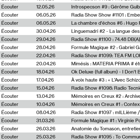
Écouter
12.05.26
Introspecson #9 : Gérôme Guib
Écouter
06.05.26
Écouter
06.05.26
La chambre d'échos #6 : Hugo 
Écouter
30.04.26
Linguemadri #2 - La langue des
Écouter
29.04.26
Écouter
28.04.26
Formule Magique #2 : Gabriel G
Écouter
22.04.26
Radia Show #1099: TEA FM L
Écouter
20.04.26
Mimésis : MATERIA PRIMA # étu
Écouter
18.04.26
Ok Deluxe (full album) - I Don't
Écouter
17.04.26
À voix haute #3 : « L’Avec Schi
Écouter
15.04.26
Écouter
13.04.26
Mémoires en Creux #2 : Archive 
Écouter
10.04.26
Mémoires en Creux #1 : Contex
Écouter
08.04.26
Radia Show #1097 : mILLième /
Écouter
31.03.26
Formule Magique #1 : Virginie P
Écouter
26.03.26
Anatomie du Tomason, entretie
Écouter
25.03.26
Radia Show #1095 : To Commun