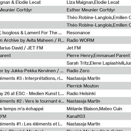
0
ignan & Elodie Lecat
Liza Maignan,Elodie Lecat
 Meunier Corfdyr
Esther Meunier Corfdyr
Radia Show #1111 : Schisma Gulf, Isogloss & Lament For The Old Clock By Harvey Young / Resonance
Resonance
Radia Show #1110 : Freeze, Asian Archive by Avita Maheen / Radio Worm
Radio WORM
Marius David / JET FM
Jet FM
arent
Pierre Henry,Emmanuel Parent
Radia Show #1108 : as or another by Jukka-Pekka Kervinen / Rádio Zero
Radio Zero
Sous le paysage - Habiter les éléments #3 : Interprétations, rituels et symboliques des éléments
Nastassja Martin
Pierrick Mouton
Radia Show #1107 : Art's Birthday 26 at ESC - Medien Kunst Labor
Radio Helsinki
Sous le paysage - Habiter les éléments #2 : Vers le tournant élémentaire
Nastassja Martin
de temps m'a échappé
Mélanie Blaison,Mateo Cuin
ШУМ
Kanal103
Sous le paysage - Habiter les éléments #1 : Les éléments et les débordements du vivant
Nastassja Martin