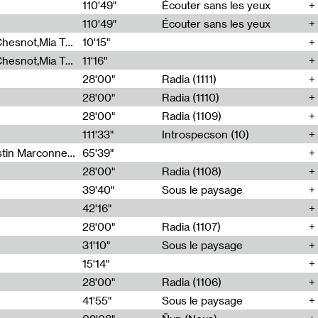
00
110'49"
Écouter sans les yeux
110'49"
Écouter sans les yeux
Théo Robine-Langlois,Emilien Chesnot,Mia Trabalon
10'15"
Théo Robine-Langlois,Emilien Chesnot,Mia Trabalon
11'16"
28'00"
Radia (1111)
28'00"
Radia (1110)
28'00"
Radia (1109)
111'33"
Introspecson (10)
Sarah Tritz,Elene Lapiashivili,Justin Marconnet,Mateo Cuche,Esther Lechevalier,Suzie Lecroart,Romance Castelet
65'39"
28'00"
Radia (1108)
39'40"
Sous le paysage
42'16"
28'00"
Radia (1107)
31'10"
Sous le paysage
15'14"
28'00"
Radia (1106)
41'55"
Sous le paysage