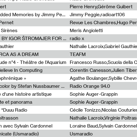
ert
Pierre Henry,Gérôme Guibert
Radia Show Show #1101 : Embedded Memories by Jimmy Peggie / radioart106
Jimmy Peggie,radioart106
Pernet
Revue Les Chambres,Hugo Per
 Sirènes
Meris Angioletti
Radia Show #1100 : 74.48 DB(A) BY IGOR ŠTROMAJER FOR RADIO X
radio x
authier
Nathalie Lacroix,Gabriel Gauthi
ORCA AS A DREAM
TEAFM
de n°4 - Théâtre de l’Aquarium
Francesco Russo,Scuola della Cr
 Believe In Computing
zophrénique »
Radia Show #1098: Radio Tecnicolor by Stefan Nussbaumer & Georg Zichy (Radio Orange 94.0)
Radio Orange 94.0
d'une histoire artistique
Sophie Auger-Grappin
te et panorama
Sophie Auger-Grappin
 *Duuu Radio
oitrasson
Nathalie Lacroix,Virginie Poitra
n avec Sylvain Cardonnel
Loraine Baud,Sylvain Cardonnel
icate (Usmaradio)
Usmaradio