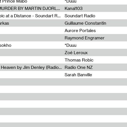
et Prince Mabo
*Duuu
Radia Show #1083 : MUSIC IS MURDER BY MARTIN DJORLEV (KANAL103)
Kanal103
Radia Show #1082 : Spooky Aspic at a Distance - Soundart Radio
Soundart Radio
arkas
Guillaume Constantin
Aurore Portales
Raymond Engramer
ssokho
*Duuu
Zoé Leroux
Thomas Robic
Radia Show #1081: The Wind of Heaven by Jim Denley (Radio One 91 FM)
Radio One NZ
Sarah Banville