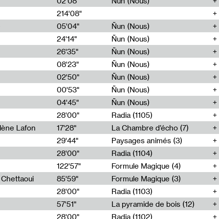
02'08"
Ñun (Nous)
214'08"
e
05'04"
Ñun (Nous)
24'14"
Ñun (Nous)
26'35"
Ñun (Nous)
08'23"
Ñun (Nous)
02'50"
Ñun (Nous)
00'53"
Ñun (Nous)
04'45"
Ñun (Nous)
28'00"
Radia (1105)
lène Lafon
17'28"
La Chambre d’écho (7)
29'44"
Paysages animés (3)
28'00"
Radia (1104)
122'57"
Formule Magique (4)
h Chettaoui
85'59"
Formule Magique (3)
28'00"
Radia (1103)
57'51"
La pyramide de bois (12)
28'00"
Radia (1102)