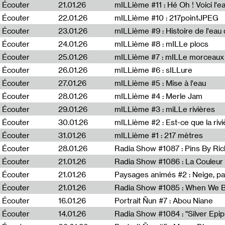
Écouter
21.01.26
mILLième #11 : Hé Oh ! Voici l'ea
Écouter
22.01.26
mILLième #10 : 217pointJPEG
Écouter
23.01.26
mILLième #9 : Histoire de l'eau de
Écouter
24.01.26
mILLième #8 : mILLe plocs
Écouter
25.01.26
mILLième #7 : mILLe morceaux
Écouter
26.01.26
mILLième #6 : sILLure
Écouter
27.01.26
mILLième #5 : Mise à l'eau
Écouter
28.01.26
mILLième #4 : Merle Jam
Écouter
29.01.26
mILLième #3 : miLLe rivières
Écouter
30.01.26
mILLième #2 : Est-ce que la riv
Écouter
31.01.26
mILLième #1 : 217 mètres
Écouter
28.01.26
Radia Show #1087 : Pins By Ri
Écouter
21.01.26
Écouter
21.01.26
Paysages animés #2 : Neige, p
Écouter
21.01.26
Écouter
16.01.26
Portrait Ñun #7 : Abou Niane
Écouter
14.01.26