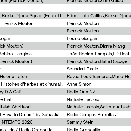
lion (Pierrick Mouton)
Pierrick Mouton,Simb Gaïdé
Non à l'émigration Clandestine - Rukku Djinne Squad (Eden Tinto Collins)
Eden Tinto Collins,Rukku Djinn
- Pierrick Mouton
Pierrick Mouton
Pierrick Mouton
Guégan
Louise Guégan
rick Mouton)
Pierrick Mouton,Diarra Niang
 Robine-Langlois
Théo Robine-Langlois,LD Beat
ierrick Mouton)
Pierrick Mouton,Bathi Diabaye
e
Soundart Radio
-Hélène Lafon
Revue Les Chambres,Marie-Hé
Paysages animés #3 : Prairies – Histoires d’herbes et d’humains
Anne Simon
y D A Calf
Radio One NZ
e Fiat
Nathalie Lacroix
ttalah Chettaoui
Nathalie Lacroix,Selim-a Attala
Radia Show #1103 : “Learning AI How To Dream” by Sebastian Dingens (Radio Campus Bruxelles)
Radio Campus Bruxelles
PRINTEMPS 2026
Sammy Stein
c Trip / Radio Grenouille
Radio Grenouille