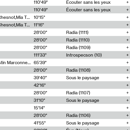
00
110'49"
Écouter sans les yeux
110'49"
Écouter sans les yeux
Théo Robine-Langlois,Emilien Chesnot,Mia Trabalon
10'15"
Théo Robine-Langlois,Emilien Chesnot,Mia Trabalon
11'16"
28'00"
Radia (1111)
28'00"
Radia (1110)
28'00"
Radia (1109)
111'33"
Introspecson (10)
Sarah Tritz,Elene Lapiashivili,Justin Marconnet,Mateo Cuche,Esther Lechevalier,Suzie Lecroart,Romance Castelet
65'39"
28'00"
Radia (1108)
39'40"
Sous le paysage
42'16"
28'00"
Radia (1107)
31'10"
Sous le paysage
15'14"
28'00"
Radia (1106)
41'55"
Sous le paysage