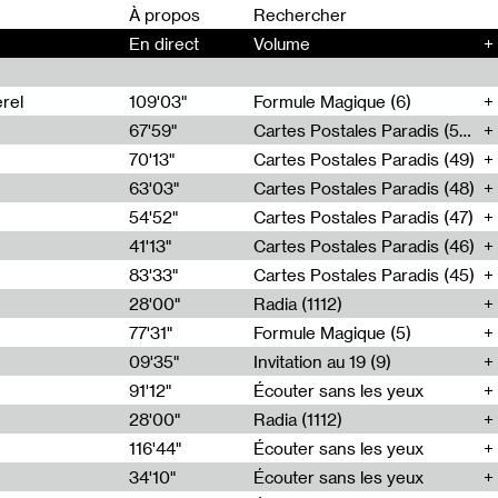
00
À propos
En direct
Volume
+
rel
109'03"
Formule Magique (6)
67'59"
Cartes Postales Paradis (50)
70'13"
Cartes Postales Paradis (49)
63'03"
Cartes Postales Paradis (48)
54'52"
Cartes Postales Paradis (47)
41'13"
Cartes Postales Paradis (46)
83'33"
Cartes Postales Paradis (45)
28'00"
Radia (1112)
77'31"
Formule Magique (5)
09'35"
Invitation au 19 (9)
91'12"
Écouter sans les yeux
28'00"
Radia (1112)
116'44"
Écouter sans les yeux
34'10"
Écouter sans les yeux