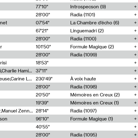
77'10"
Introspecson (9)
28'00"
Radia (1101)
net
07'54"
La Chambre d’écho (6)
67'21"
Linguemadri (2)
28'00"
Radia (1100)
er
101'50"
Formule Magique (2)
28'00"
Radia (1099)
isi
18'53"
Corentin Canesson,Julien Tiberi,Charlie Hamish Jeffery
37'11"
Agathe Boulanger,Sybille Chevreuse,Carine Lendrin,Léna Monnier,Graziela Susin,Camille Zuber
230'49"
À voix haute
28'00"
Radia (1098)
20'50"
Mémoires en Creux (2)
19'39"
Mémoires en Creux (1)
Cécile Tonizzo,Nicolas Couturier,Manuel Zenner,Aquila Lescene,Curtis Coco,Cyril Magnier
28'14"
Radia (1097)
sson
96'10"
Formule Magique (1)
40'55"
28'00"
Radia (1095)