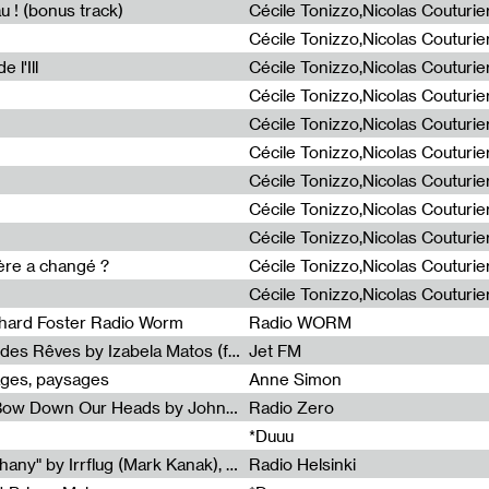
u ! (bonus track)
 l'Ill
ière a changé ?
chard Foster Radio Worm
Radio WORM
Radia Show #1086 : La Couleur des Rêves by Izabela Matos (for Jet FM)
Jet FM
ages, paysages
Anne Simon
Radia Show #1085 : When We Bow Down Our Heads by John Roach (Radia edit, Rádio Zero)
Radio Zero
*Duuu
Radia Show #1084 : "Silver Epiphany" by Irrflug (Mark Kanak), featuring Jarboe and Blixa Bargeld (for Radio Helsinki)
Radio Helsinki