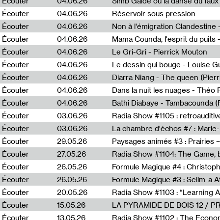
Écouter
04.06.26
Simb Gaïdé ou la danse du faux 
Écouter
04.06.26
Réservoir sous pression
Écouter
04.06.26
Écouter
04.06.26
Mama Counda, l'esprit du puits 
Écouter
04.06.26
Le Gri-Gri - Pierrick Mouton
Écouter
04.06.26
Le dessin qui bouge - Louise 
Écouter
04.06.26
Diarra Niang - The queen (Pier
Écouter
04.06.26
Dans la nuit les nuages - Théo
Écouter
04.06.26
Bathi Diabaye - Tambacounda (P
Écouter
03.06.26
Radia Show #1105 : retroauditiv
Écouter
03.06.26
La chambre d'échos #7 : Marie
Écouter
29.05.26
Écouter
27.05.26
Radia Show #1104: The Game, b
Écouter
26.05.26
Formule Magique #4 : Christoph
Écouter
26.05.26
Formule Magique #3 : Selim-a A
Écouter
20.05.26
Écouter
15.05.26
LA PYRAMIDE DE BOIS 12 / 
Écouter
13.05.26
Radia Show #1102 : The Economi