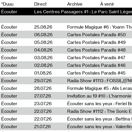
0
*Duuu
Direct
Archive
À venir
Écouter
Les Centres Passagers #1 : Le Parc Saint Léger
Écouter
25.08.26
Formule Magique #6 : Yoann T
Écouter
06.08.26
Cartes Postales Paradis #50
Écouter
05.08.26
Cartes Postales Paradis #49
Écouter
04.08.26
Cartes Postales Paradis #48
Écouter
03.08.26
Cartes Postales Paradis #47
Écouter
02.08.26
Cartes Postales Paradis #46
Écouter
01.08.26
Cartes Postales Paradis #45
Écouter
29.07.26
Écouter
28.07.26
Formule Magique #5 : Alix Leras
Écouter
27.07.26
Invitation au 19 #10 : L’harmoni
Écouter
23.07.26
Écouter sans les yeux : Feriel 
Écouter
22.07.26
Écouter
22.07.26
Écouter sans les yeux : Bettin
Écouter
21.07.26
Écouter sans les yeux : Valentin