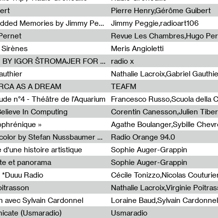
ert
Pierre Henry,Gérôme Guibert
Radia Show Show #1101 : Embedded Memories by Jimmy Peggie / radioart106
Jimmy Peggie,radioart106
Pernet
Revue Les Chambres,Hugo Per
 Sirènes
Meris Angioletti
Radia Show #1100 : 74.48 DB(A) BY IGOR ŠTROMAJER FOR RADIO X
radio x
authier
Nathalie Lacroix,Gabriel Gauthi
ORCA AS A DREAM
TEAFM
de n°4 - Théâtre de l’Aquarium
Francesco Russo,Scuola della Cr
 Believe In Computing
zophrénique »
Radia Show #1098: Radio Tecnicolor by Stefan Nussbaumer & Georg Zichy (Radio Orange 94.0)
Radio Orange 94.0
d'une histoire artistique
Sophie Auger-Grappin
te et panorama
Sophie Auger-Grappin
 *Duuu Radio
oitrasson
Nathalie Lacroix,Virginie Poitra
n avec Sylvain Cardonnel
Loraine Baud,Sylvain Cardonnel
icate (Usmaradio)
Usmaradio