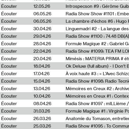
Écouter
12.05.26
Introspecson #9 : Gérôme Guib
Écouter
06.05.26
Écouter
06.05.26
La chambre d'échos #6 : Hugo 
Écouter
30.04.26
Linguemadri #2 - La langue des
Écouter
29.04.26
Écouter
28.04.26
Formule Magique #2 : Gabriel G
Écouter
22.04.26
Radia Show #1099: TEA FM L
Écouter
20.04.26
Mimésis : MATERIA PRIMA # étu
Écouter
18.04.26
Ok Deluxe (full album) - I Don't
Écouter
17.04.26
À voix haute #3 : « L’Avec Schi
Écouter
15.04.26
Écouter
13.04.26
Mémoires en Creux #2 : Archive 
Écouter
10.04.26
Mémoires en Creux #1 : Contex
Écouter
08.04.26
Radia Show #1097 : mILLième /
Écouter
31.03.26
Formule Magique #1 : Virginie P
Écouter
26.03.26
Anatomie du Tomason, entretie
Écouter
25.03.26
Radia Show #1095 : To Commun