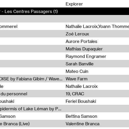
0
Explorer
 - Les Centres Passagers (1)
hommerel
Nathalie Lacroix,Yoann Thomme
Zoé Leroux
Aurore Portales
Mathias Dupaquier
Raymond Engramer
Sarah Banville
Mateo Cuin
Radia Show #1113 : FOSSIL///NOISE by Fabiana Gibim / Wave Farm
Wave Farm
le
Nathalie Lacroix
e du personnel
19, CRAC
Boushaki
Feriel Boushaki
Radia Show #1112 : The Sonic Epidermis of Lake Léman by Paul Courlet / Guest Slot
a Samson
Bettina Samson
e Branca (Live)
Valentine Branca