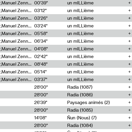
Cécile Tonizzo,Nicolas Couturier,Manuel Zenner,Aquila Lescene,Curtis Coco,Cyril Magnier
00'39"
un mILLième
Cécile Tonizzo,Nicolas Couturier,Manuel Zenner,Aquila Lescene,Curtis Coco,Cyril Magnier
03'12"
un mILLième
Cécile Tonizzo,Nicolas Couturier,Manuel Zenner,Aquila Lescene,Curtis Coco,Cyril Magnier
03'26"
un mILLième
Cécile Tonizzo,Nicolas Couturier,Manuel Zenner,Aquila Lescene,Curtis Coco,Cyril Magnier
03'24"
un mILLième
Cécile Tonizzo,Nicolas Couturier,Manuel Zenner,Aquila Lescene,Curtis Coco,Cyril Magnier
05'58"
un mILLième
Cécile Tonizzo,Nicolas Couturier,Manuel Zenner,Aquila Lescene,Curtis Coco,Cyril Magnier
06'34"
un mILLième
Cécile Tonizzo,Nicolas Couturier,Manuel Zenner,Aquila Lescene,Curtis Coco,Cyril Magnier
04'08"
un mILLième
Cécile Tonizzo,Nicolas Couturier,Manuel Zenner,Aquila Lescene,Curtis Coco,Cyril Magnier
02'42"
un mILLième
Cécile Tonizzo,Nicolas Couturier,Manuel Zenner,Aquila Lescene,Curtis Coco,Cyril Magnier
08'48"
un mILLième
Cécile Tonizzo,Nicolas Couturier,Manuel Zenner,Aquila Lescene,Curtis Coco,Cyril Magnier
05'14"
un mILLième
Cécile Tonizzo,Nicolas Couturier,Manuel Zenner,Aquila Lescene,Curtis Coco,Cyril Magnier
03'37"
un mILLième
28'00"
Radia (1087)
28'00"
Radia (1086)
26'39"
Paysages animés (2)
28'00"
Radia (1085)
14'08"
Ñun (Nous) (7)
28'00"
Radia (1084)