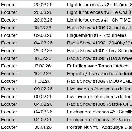
Écouter
20.03.26
Écouter
20.03.26
Light turbulences #3 : Le Châ 
Écouter
20.03.26
Écouter
18.03.26
Écouter
09.03.26
Linguemadri #1 - Ritournelles
Écouter
04.03.26
Radia Show #1092 : 2040by204
Écouter
25.02.26
Radia Show #1091 : Tiny Sound
Écouter
18.02.26
Écouter
17.02.26
Entretien avec Tomomi Adachi
Écouter
16.02.26
Regilote / Live avec les étudia
Écouter
11.02.26
Radia Show #1089 : MOUVEMEN
Écouter
09.02.26
Live avec les étudiant·es de l'e
Écouter
09.02.26
Live avec les étudiant·es de l'
Écouter
04.02.26
Écouter
04.03.26
La chambre d'échos #5 : Camill
Écouter
04.02.26
La chambre d'échos #4 : Vince
Écouter
30.01.26
Portrait Ñun #8 : Abdoulaye Dial