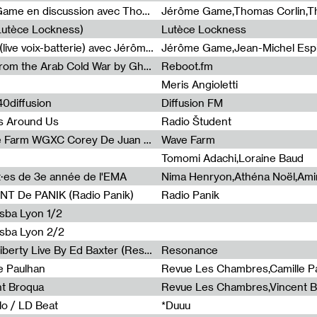
Light turbulences #2 : Jérôme Game en discussion avec Thomas Corlin
(Lutèce Lockness)
Lutèce Lockness
Light turbulences #1 : ON TIME (live voix-batterie) avec Jérôme Game & Jean-Michel Espitallier
Jérôme Game,Jean-Michel Espit
Radia Show #1094 Chronicles from the Arab Cold War by Ghazi Barakat
Reboot.fm
Meris Angioletti
0diffusion
Diffusion FM
s Around Us
Radio Študent
Radia Show #1090 : Radia Wave Farm WGXC Corey De Juan Sherrard Jr Startalk
Wave Farm
Tomomi Adachi,Loraine Baud
nt·es de 3e année de l'EMA
T De PANIK (Radio Panik)
Radio Panik
nsba Lyon 1/2
ensba Lyon 2/2
Radia Show #1088 : Statue Of Liberty Live By Ed Baxter (Resonance)
Resonance
e Paulhan
Revue Les Chambres,Camille P
nt Broqua
Revue Les Chambres,Vincent 
lo / LD Beat
*Duuu