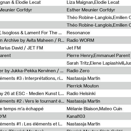
0
ignan & Elodie Lecat
Liza Maignan,Elodie Lecat
 Meunier Corfdyr
Esther Meunier Corfdyr
Radia Show #1111 : Schisma Gulf, Isogloss & Lament For The Old Clock By Harvey Young / Resonance
Resonance
Radia Show #1110 : Freeze, Asian Archive by Avita Maheen / Radio Worm
Radio WORM
Marius David / JET FM
Jet FM
arent
Pierre Henry,Emmanuel Parent
Radia Show #1108 : as or another by Jukka-Pekka Kervinen / Rádio Zero
Radio Zero
Sous le paysage - Habiter les éléments #3 : Interprétations, rituels et symboliques des éléments
Nastassja Martin
Pierrick Mouton
Radia Show #1107 : Art's Birthday 26 at ESC - Medien Kunst Labor
Radio Helsinki
Sous le paysage - Habiter les éléments #2 : Vers le tournant élémentaire
Nastassja Martin
de temps m'a échappé
Mélanie Blaison,Mateo Cuin
ШУМ
Kanal103
Sous le paysage - Habiter les éléments #1 : Les éléments et les débordements du vivant
Nastassja Martin