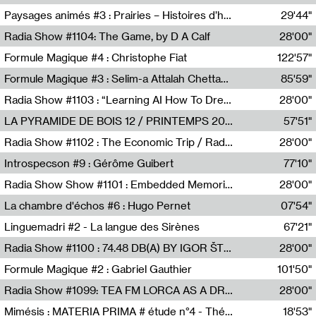
Revue Les Chambres,Marie-Hélène Lafon
Paysages animés #3 : Prairies – Histoires d’herbes et d’humains
29'44"
Anne Simon
Radia Show #1104: The Game, by D A Calf
28'00"
Radio One NZ
Formule Magique #4 : Christophe Fiat
122'57"
Nathalie Lacroix
Formule Magique #3 : Selim-a Attalah Chettaoui
85'59"
Nathalie Lacroix,Selim-a Attalah Chettaoui
Radia Show #1103 : “Learning AI How To Dream” by Sebastian Dingens (Radio Campus Bruxelles)
28'00"
Radio Campus Bruxelles
LA PYRAMIDE DE BOIS 12 / PRINTEMPS 2026
57'51"
Sammy Stein
Radia Show #1102 : The Economic Trip / Radio Grenouille
28'00"
Radio Grenouille
Introspecson #9 : Gérôme Guibert
77'10"
Pierre Henry,Gérôme Guibert
Radia Show Show #1101 : Embedded Memories by Jimmy Peggie / radioart106
28'00"
Jimmy Peggie,radioart106
La chambre d'échos #6 : Hugo Pernet
07'54"
Revue Les Chambres,Hugo Pernet
Linguemadri #2 - La langue des Sirènes
67'21"
Meris Angioletti
Radia Show #1100 : 74.48 DB(A) BY IGOR ŠTROMAJER FOR RADIO X
28'00"
radio x
Formule Magique #2 : Gabriel Gauthier
101'50"
Nathalie Lacroix,Gabriel Gauthier
Radia Show #1099: TEA FM LORCA AS A DREAM
28'00"
TEAFM
Mimésis : MATERIA PRIMA # étude n°4 - Théâtre de l’Aquarium
18'53"