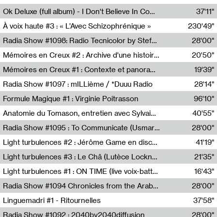
Francesco Russo,Scuola della Crisi
Ok Deluxe (full album) - I Don't Believe In Computing
37'11"
Corentin Canesson,Julien Tiberi,Charlie Hamish Jeffery
À voix haute #3 : « L’Avec Schizophrénique »
230'49"
Agathe Boulanger,Sybille Chevreuse,Carine Lendrin,Léna Monnier,Graziela Susin,Camille Zuber
Radia Show #1098: Radio Tecnicolor by Stefan Nussbaumer & Georg Zichy (Radio Orange 94.0)
28'00"
Radio Orange 94.0
Mémoires en Creux #2 : Archive d'une histoire artistique
20'50"
Sophie Auger-Grappin
Mémoires en Creux #1 : Contexte et panorama
19'39"
Sophie Auger-Grappin
Radia Show #1097 : mILLième / *Duuu Radio
28'14"
Cécile Tonizzo,Nicolas Couturier,Manuel Zenner,Aquila Lescene,Curtis Coco,Cyril Magnier
Formule Magique #1 : Virginie Poitrasson
96'10"
Nathalie Lacroix,Virginie Poitrasson
Anatomie du Tomason, entretien avec Sylvain Cardonnel
40'55"
Loraine Baud,Sylvain Cardonnel
Radia Show #1095 : To Communicate (Usmaradio)
28'00"
Usmaradio
Light turbulences #2 : Jérôme Game en discussion avec Thomas Corlin
41'19"
Jérôme Game,Thomas Corlin,Thierry Raynaud,Hubert Colas
Light turbulences #3 : Le Châ (Lutèce Lockness)
21'35"
Lutèce Lockness
Light turbulences #1 : ON TIME (live voix-batterie) avec Jérôme Game & Jean-Michel Espitallier
16'43"
Jérôme Game,Jean-Michel Espitallier
Radia Show #1094 Chronicles from the Arab Cold War by Ghazi Barakat
28'00"
Reboot.fm
Linguemadri #1 - Ritournelles
37'58"
Meris Angioletti
Radia Show #1092 : 2040by2040diffusion
28'00"