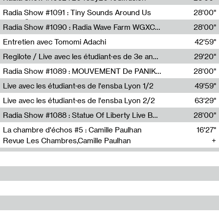
Diffusion FM
Radia Show #1091 : Tiny Sounds Around Us
28'00"
Radio Študent
Radia Show #1090 : Radia Wave Farm WGXC Corey De Juan Sherrard Jr Startalk
28'00"
Wave Farm
Entretien avec Tomomi Adachi
42'59"
Tomomi Adachi,Loraine Baud
Regilote / Live avec les étudiant·es de 3e année de l'EMA
29'20"
Nima Henryon,Athéna Noël,Amir Genillon,Ibourayane Ahmadi,Manelle Cherrih,Honorine Gibello,John Weeber,Manon Joseph
Radia Show #1089 : MOUVEMENT De PANIK (Radio Panik)
28'00"
Radio Panik
Live avec les étudiant·es de l'ensba Lyon 1/2
49'59"
Live avec les étudiant·es de l'ensba Lyon 2/2
63'29"
Radia Show #1088 : Statue Of Liberty Live By Ed Baxter (Resonance)
28'00"
Resonance
La chambre d'échos #5 : Camille Paulhan
16'27"
Revue Les Chambres,Camille Paulhan