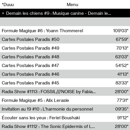
00
00
*Duuu
Menu
Demain les chiens #9 : Musique canine - Demain les chiens (9)
00
00
Formule Magique #6 : Yoann Thommerel
109'03"
Nathalie Lacroix,Yoann Thommerel
Cartes Postales Paradis #50
67'59"
Zoé Leroux
Cartes Postales Paradis #49
70'13"
Aurore Portales
Cartes Postales Paradis #48
63'03"
Mathias Dupaquier
Cartes Postales Paradis #47
54'52"
Raymond Engramer
Cartes Postales Paradis #46
41'13"
Sarah Banville
Cartes Postales Paradis #45
83'33"
Mateo Cuin
Radia Show #1113 : FOSSIL///NOISE by Fabiana Gibim / Wave Farm
28'00"
Wave Farm
Formule Magique #5 : Alix Lerasle
77'31"
Nathalie Lacroix
Invitation au 19 #10 : L’harmonie du personnel
09'35"
19, CRAC
Écouter sans les yeux : Feriel Boushaki
91'12"
Feriel Boushaki
Radia Show #1112 : The Sonic Epidermis of Lake Léman by Paul Courlet / Guest Slot
28'00"