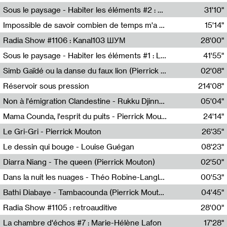
Radio Helsinki
Sous le paysage - Habiter les éléments #2 : Vers le tournant élémentaire
31'10"
Nastassja Martin
Impossible de savoir combien de temps m'a échappé
15'14"
Mélanie Blaison,Mateo Cuin
Radia Show #1106 : Kanal103 ШУМ
28'00"
Kanal103
Sous le paysage - Habiter les éléments #1 : Les éléments et les débordements du vivant
41'55"
Nastassja Martin
Simb Gaïdé ou la danse du faux lion (Pierrick Mouton)
02'08"
Pierrick Mouton,Simb Gaïdé
Réservoir sous pression
214'08"
Non à l'émigration Clandestine - Rukku Djinne Squad (Eden Tinto Collins)
05'04"
Eden Tinto Collins,Rukku Djinne
Mama Counda, l'esprit du puits - Pierrick Mouton
24'14"
Pierrick Mouton
Le Gri-Gri - Pierrick Mouton
26'35"
Pierrick Mouton
Le dessin qui bouge - Louise Guégan
08'23"
Louise Guégan
Diarra Niang - The queen (Pierrick Mouton)
02'50"
Pierrick Mouton,Diarra Niang
Dans la nuit les nuages - Théo Robine-Langlois
00'53"
Théo Robine-Langlois,LD Beat
Bathi Diabaye - Tambacounda (Pierrick Mouton)
04'45"
Pierrick Mouton,Bathi Diabaye
Radia Show #1105 : retroauditive
28'00"
Soundart Radio
La chambre d'échos #7 : Marie-Hélène Lafon
17'28"