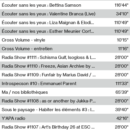
Écouter sans les yeux : Bettina Samson
116'44"
Bettina Samson
Écouter sans les yeux : Valentine Branca (Live)
34'10"
Valentine Branca
Écouter sans les yeux : Liza Maignan & Elodie Lecat
110'49"
Liza Maignan,Elodie Lecat
Écouter sans les yeux : Esther Meunier Corfdyr
110'49"
Esther Meunier Corfdyr
Cross Volume - vinyle
10'15"
Théo Robine-Langlois,Emilien Chesnot,Mia Trabalon
Cross Volume - entretien
11'16"
Théo Robine-Langlois,Emilien Chesnot,Mia Trabalon
Radia Show #1111 : Schisma Gulf, Isogloss & Lament For The Old Clock By Harvey Young / Resonance
28'00"
Resonance
Radia Show #1110 : Freeze, Asian Archive by Avita Maheen / Radio Worm
28'00"
Radio WORM
Radia Show #1109 : Funfair by Marius David / JET FM
28'00"
Jet FM
Introspecson #10 : Emmanuel Parent
111'33"
Pierre Henry,Emmanuel Parent
Ma / nos bibliothèques
65'39"
Sarah Tritz,Elene Lapiashivili,Justin Marconnet,Mateo Cuche,Esther Lechevalier,Suzie Lecroart,Romance Castelet
Radia Show #1108 : as or another by Jukka-Pekka Kervinen / Rádio Zero
28'00"
Radio Zero
Sous le paysage - Habiter les éléments #3 : Interprétations, rituels et symboliques des éléments
39'40"
Nastassja Martin
Y'APA radio
42'16"
Pierrick Mouton
Radia Show #1107 : Art's Birthday 26 at ESC - Medien Kunst Labor
28'00"