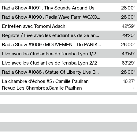
Diffusion FM
Radia Show #1091 : Tiny Sounds Around Us
28'00"
Radio Študent
Radia Show #1090 : Radia Wave Farm WGXC Corey De Juan Sherrard Jr Startalk
28'00"
Wave Farm
Entretien avec Tomomi Adachi
42'59"
Tomomi Adachi,Loraine Baud
Regilote / Live avec les étudiant·es de 3e année de l'EMA
29'20"
Nima Henryon,Athéna Noël,Amir Genillon,Ibourayane Ahmadi,Manelle Cherrih,Honorine Gibello,John Weeber,Manon Joseph
Radia Show #1089 : MOUVEMENT De PANIK (Radio Panik)
28'00"
Radio Panik
Live avec les étudiant·es de l'ensba Lyon 1/2
49'59"
Live avec les étudiant·es de l'ensba Lyon 2/2
63'29"
Radia Show #1088 : Statue Of Liberty Live By Ed Baxter (Resonance)
28'00"
Resonance
La chambre d'échos #5 : Camille Paulhan
16'27"
Revue Les Chambres,Camille Paulhan