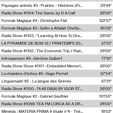
Revue Les Chambres,Marie-Hélène Lafon
Paysages animés #3 : Prairies – Histoires d’herbes et d’humains
29'44"
Anne Simon
Radia Show #1104: The Game, by D A Calf
28'00"
Radio One NZ
Formule Magique #4 : Christophe Fiat
122'57"
Nathalie Lacroix
Formule Magique #3 : Selim-a Attalah Chettaoui
85'59"
Nathalie Lacroix,Selim-a Attalah Chettaoui
Radia Show #1103 : “Learning AI How To Dream” by Sebastian Dingens (Radio Campus Bruxelles)
28'00"
Radio Campus Bruxelles
LA PYRAMIDE DE BOIS 12 / PRINTEMPS 2026
57'51"
Sammy Stein
Radia Show #1102 : The Economic Trip / Radio Grenouille
28'00"
Radio Grenouille
Introspecson #9 : Gérôme Guibert
77'10"
Pierre Henry,Gérôme Guibert
Radia Show Show #1101 : Embedded Memories by Jimmy Peggie / radioart106
28'00"
Jimmy Peggie,radioart106
La chambre d'échos #6 : Hugo Pernet
07'54"
Revue Les Chambres,Hugo Pernet
Linguemadri #2 - La langue des Sirènes
67'21"
Meris Angioletti
Radia Show #1100 : 74.48 DB(A) BY IGOR ŠTROMAJER FOR RADIO X
28'00"
radio x
Formule Magique #2 : Gabriel Gauthier
101'50"
Nathalie Lacroix,Gabriel Gauthier
Radia Show #1099: TEA FM LORCA AS A DREAM
28'00"
TEAFM
Mimésis : MATERIA PRIMA # étude n°4 - Théâtre de l’Aquarium
18'53"