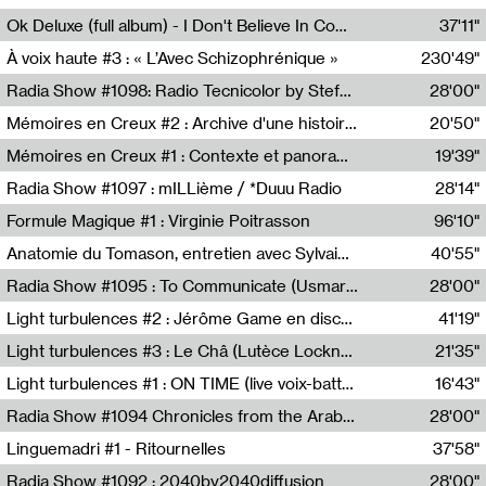
Francesco Russo,Scuola della Crisi
Ok Deluxe (full album) - I Don't Believe In Computing
37'11"
Corentin Canesson,Julien Tiberi,Charlie Hamish Jeffery
À voix haute #3 : « L’Avec Schizophrénique »
230'49"
Agathe Boulanger,Sybille Chevreuse,Carine Lendrin,Léna Monnier,Graziela Susin,Camille Zuber
Radia Show #1098: Radio Tecnicolor by Stefan Nussbaumer & Georg Zichy (Radio Orange 94.0)
28'00"
Radio Orange 94.0
Mémoires en Creux #2 : Archive d'une histoire artistique
20'50"
Sophie Auger-Grappin
Mémoires en Creux #1 : Contexte et panorama
19'39"
Sophie Auger-Grappin
Radia Show #1097 : mILLième / *Duuu Radio
28'14"
Cécile Tonizzo,Nicolas Couturier,Manuel Zenner,Aquila Lescene,Curtis Coco,Cyril Magnier
Formule Magique #1 : Virginie Poitrasson
96'10"
Nathalie Lacroix,Virginie Poitrasson
Anatomie du Tomason, entretien avec Sylvain Cardonnel
40'55"
Loraine Baud,Sylvain Cardonnel
Radia Show #1095 : To Communicate (Usmaradio)
28'00"
Usmaradio
Light turbulences #2 : Jérôme Game en discussion avec Thomas Corlin
41'19"
Jérôme Game,Thomas Corlin,Thierry Raynaud,Hubert Colas
Light turbulences #3 : Le Châ (Lutèce Lockness)
21'35"
Lutèce Lockness
Light turbulences #1 : ON TIME (live voix-batterie) avec Jérôme Game & Jean-Michel Espitallier
16'43"
Jérôme Game,Jean-Michel Espitallier
Radia Show #1094 Chronicles from the Arab Cold War by Ghazi Barakat
28'00"
Reboot.fm
Linguemadri #1 - Ritournelles
37'58"
Meris Angioletti
Radia Show #1092 : 2040by2040diffusion
28'00"