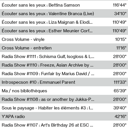
Écouter sans les yeux : Bettina Samson
116'44"
Bettina Samson
Écouter sans les yeux : Valentine Branca (Live)
34'10"
Valentine Branca
Écouter sans les yeux : Liza Maignan & Elodie Lecat
110'49"
Liza Maignan,Elodie Lecat
Écouter sans les yeux : Esther Meunier Corfdyr
110'49"
Esther Meunier Corfdyr
Cross Volume - vinyle
10'15"
Théo Robine-Langlois,Emilien Chesnot,Mia Trabalon
Cross Volume - entretien
11'16"
Théo Robine-Langlois,Emilien Chesnot,Mia Trabalon
Radia Show #1111 : Schisma Gulf, Isogloss & Lament For The Old Clock By Harvey Young / Resonance
28'00"
Resonance
Radia Show #1110 : Freeze, Asian Archive by Avita Maheen / Radio Worm
28'00"
Radio WORM
Radia Show #1109 : Funfair by Marius David / JET FM
28'00"
Jet FM
Introspecson #10 : Emmanuel Parent
111'33"
Pierre Henry,Emmanuel Parent
Ma / nos bibliothèques
65'39"
Sarah Tritz,Elene Lapiashivili,Justin Marconnet,Mateo Cuche,Esther Lechevalier,Suzie Lecroart,Romance Castelet
Radia Show #1108 : as or another by Jukka-Pekka Kervinen / Rádio Zero
28'00"
Radio Zero
Sous le paysage - Habiter les éléments #3 : Interprétations, rituels et symboliques des éléments
39'40"
Nastassja Martin
Y'APA radio
42'16"
Pierrick Mouton
Radia Show #1107 : Art's Birthday 26 at ESC - Medien Kunst Labor
28'00"