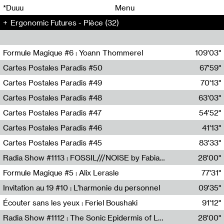
00
00
*Duuu
Menu
Ergonomic Futures - Pièce (32)
00
00
Formule Magique #6 : Yoann Thommerel
109'03"
Nathalie Lacroix,Yoann Thommerel
Cartes Postales Paradis #50
67'59"
Zoé Leroux
Cartes Postales Paradis #49
70'13"
Aurore Portales
Cartes Postales Paradis #48
63'03"
Mathias Dupaquier
Cartes Postales Paradis #47
54'52"
Raymond Engramer
Cartes Postales Paradis #46
41'13"
Sarah Banville
Cartes Postales Paradis #45
83'33"
Mateo Cuin
Radia Show #1113 : FOSSIL///NOISE by Fabiana Gibim / Wave Farm
28'00"
Wave Farm
Formule Magique #5 : Alix Lerasle
77'31"
Nathalie Lacroix
Invitation au 19 #10 : L’harmonie du personnel
09'35"
19, CRAC
Écouter sans les yeux : Feriel Boushaki
91'12"
Feriel Boushaki
Radia Show #1112 : The Sonic Epidermis of Lake Léman by Paul Courlet / Guest Slot
28'00"