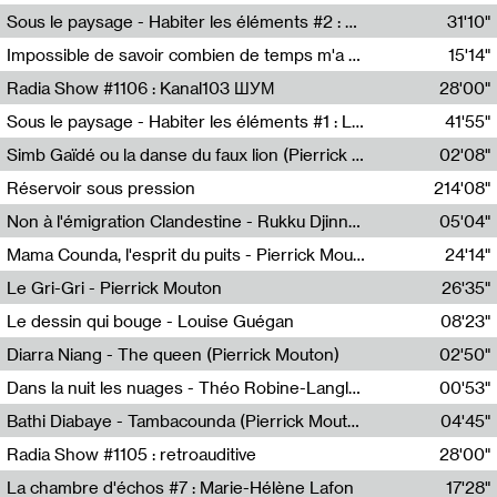
Radio Helsinki
Sous le paysage - Habiter les éléments #2 : Vers le tournant élémentaire
31'10"
Nastassja Martin
Impossible de savoir combien de temps m'a échappé
15'14"
Mélanie Blaison,Mateo Cuin
Radia Show #1106 : Kanal103 ШУМ
28'00"
Kanal103
Sous le paysage - Habiter les éléments #1 : Les éléments et les débordements du vivant
41'55"
Nastassja Martin
Simb Gaïdé ou la danse du faux lion (Pierrick Mouton)
02'08"
Pierrick Mouton,Simb Gaïdé
Réservoir sous pression
214'08"
Non à l'émigration Clandestine - Rukku Djinne Squad (Eden Tinto Collins)
05'04"
Eden Tinto Collins,Rukku Djinne
Mama Counda, l'esprit du puits - Pierrick Mouton
24'14"
Pierrick Mouton
Le Gri-Gri - Pierrick Mouton
26'35"
Pierrick Mouton
Le dessin qui bouge - Louise Guégan
08'23"
Louise Guégan
Diarra Niang - The queen (Pierrick Mouton)
02'50"
Pierrick Mouton,Diarra Niang
Dans la nuit les nuages - Théo Robine-Langlois
00'53"
Théo Robine-Langlois,LD Beat
Bathi Diabaye - Tambacounda (Pierrick Mouton)
04'45"
Pierrick Mouton,Bathi Diabaye
Radia Show #1105 : retroauditive
28'00"
Soundart Radio
La chambre d'échos #7 : Marie-Hélène Lafon
17'28"