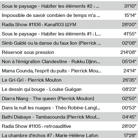
Radio Helsinki
Sous le paysage - Habiter les éléments #2 : Vers le tournant élémentaire
31'10"
Nastassja Martin
Impossible de savoir combien de temps m'a échappé
15'14"
Mélanie Blaison,Mateo Cuin
Radia Show #1106 : Kanal103 ШУМ
28'00"
Kanal103
Sous le paysage - Habiter les éléments #1 : Les éléments et les débordements du vivant
41'55"
Nastassja Martin
Simb Gaïdé ou la danse du faux lion (Pierrick Mouton)
02'08"
Pierrick Mouton,Simb Gaïdé
Réservoir sous pression
214'08"
Non à l'émigration Clandestine - Rukku Djinne Squad (Eden Tinto Collins)
05'04"
Eden Tinto Collins,Rukku Djinne
Mama Counda, l'esprit du puits - Pierrick Mouton
24'14"
Pierrick Mouton
Le Gri-Gri - Pierrick Mouton
26'35"
Pierrick Mouton
Le dessin qui bouge - Louise Guégan
08'23"
Louise Guégan
Diarra Niang - The queen (Pierrick Mouton)
02'50"
Pierrick Mouton,Diarra Niang
Dans la nuit les nuages - Théo Robine-Langlois
00'53"
Théo Robine-Langlois,LD Beat
Bathi Diabaye - Tambacounda (Pierrick Mouton)
04'45"
Pierrick Mouton,Bathi Diabaye
Radia Show #1105 : retroauditive
28'00"
Soundart Radio
La chambre d'échos #7 : Marie-Hélène Lafon
17'28"