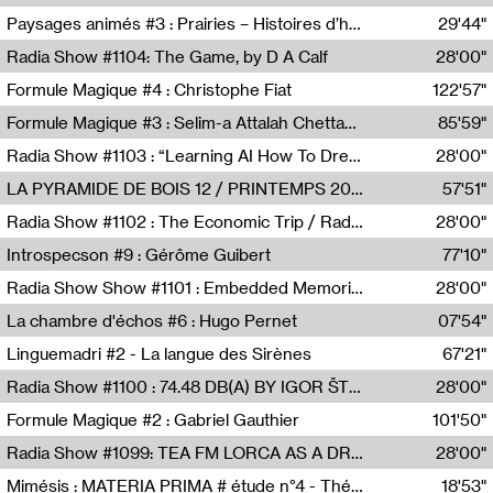
Revue Les Chambres,Marie-Hélène Lafon
Paysages animés #3 : Prairies – Histoires d’herbes et d’humains
29'44"
Anne Simon
Radia Show #1104: The Game, by D A Calf
28'00"
Radio One NZ
Formule Magique #4 : Christophe Fiat
122'57"
Nathalie Lacroix
Formule Magique #3 : Selim-a Attalah Chettaoui
85'59"
Nathalie Lacroix,Selim-a Attalah Chettaoui
Radia Show #1103 : “Learning AI How To Dream” by Sebastian Dingens (Radio Campus Bruxelles)
28'00"
Radio Campus Bruxelles
LA PYRAMIDE DE BOIS 12 / PRINTEMPS 2026
57'51"
Sammy Stein
Radia Show #1102 : The Economic Trip / Radio Grenouille
28'00"
Radio Grenouille
Introspecson #9 : Gérôme Guibert
77'10"
Pierre Henry,Gérôme Guibert
Radia Show Show #1101 : Embedded Memories by Jimmy Peggie / radioart106
28'00"
Jimmy Peggie,radioart106
La chambre d'échos #6 : Hugo Pernet
07'54"
Revue Les Chambres,Hugo Pernet
Linguemadri #2 - La langue des Sirènes
67'21"
Meris Angioletti
Radia Show #1100 : 74.48 DB(A) BY IGOR ŠTROMAJER FOR RADIO X
28'00"
radio x
Formule Magique #2 : Gabriel Gauthier
101'50"
Nathalie Lacroix,Gabriel Gauthier
Radia Show #1099: TEA FM LORCA AS A DREAM
28'00"
TEAFM
Mimésis : MATERIA PRIMA # étude n°4 - Théâtre de l’Aquarium
18'53"