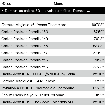
00
00
*Duuu
Menu
Demain les chiens #3 : La voix du maître - Demain les chiens (3)
00
00
Formule Magique #6 : Yoann Thommerel
109'03"
Nathalie Lacroix,Yoann Thommerel
Cartes Postales Paradis #50
67'59"
Zoé Leroux
Cartes Postales Paradis #49
70'13"
Aurore Portales
Cartes Postales Paradis #48
63'03"
Mathias Dupaquier
Cartes Postales Paradis #47
54'52"
Raymond Engramer
Cartes Postales Paradis #46
41'13"
Sarah Banville
Cartes Postales Paradis #45
83'33"
Mateo Cuin
Radia Show #1113 : FOSSIL///NOISE by Fabiana Gibim / Wave Farm
28'00"
Wave Farm
Formule Magique #5 : Alix Lerasle
77'31"
Nathalie Lacroix
Invitation au 19 #10 : L’harmonie du personnel
09'35"
19, CRAC
Écouter sans les yeux : Feriel Boushaki
91'12"
Feriel Boushaki
Radia Show #1112 : The Sonic Epidermis of Lake Léman by Paul Courlet / Guest Slot
28'00"