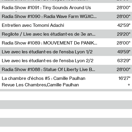
Diffusion FM
Radia Show #1091 : Tiny Sounds Around Us
28'00"
Radio Študent
Radia Show #1090 : Radia Wave Farm WGXC Corey De Juan Sherrard Jr Startalk
28'00"
Wave Farm
Entretien avec Tomomi Adachi
42'59"
Tomomi Adachi,Loraine Baud
Regilote / Live avec les étudiant·es de 3e année de l'EMA
29'20"
Nima Henryon,Athéna Noël,Amir Genillon,Ibourayane Ahmadi,Manelle Cherrih,Honorine Gibello,John Weeber,Manon Joseph
Radia Show #1089 : MOUVEMENT De PANIK (Radio Panik)
28'00"
Radio Panik
Live avec les étudiant·es de l'ensba Lyon 1/2
49'59"
Live avec les étudiant·es de l'ensba Lyon 2/2
63'29"
Radia Show #1088 : Statue Of Liberty Live By Ed Baxter (Resonance)
28'00"
Resonance
La chambre d'échos #5 : Camille Paulhan
16'27"
Revue Les Chambres,Camille Paulhan