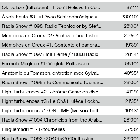
Francesco Russo,Scuola della Crisi
Ok Deluxe (full album) - I Don't Believe In Computing
37'11"
Corentin Canesson,Julien Tiberi,Charlie Hamish Jeffery
À voix haute #3 : « L’Avec Schizophrénique »
230'49"
Agathe Boulanger,Sybille Chevreuse,Carine Lendrin,Léna Monnier,Graziela Susin,Camille Zuber
Radia Show #1098: Radio Tecnicolor by Stefan Nussbaumer & Georg Zichy (Radio Orange 94.0)
28'00"
Radio Orange 94.0
Mémoires en Creux #2 : Archive d'une histoire artistique
20'50"
Sophie Auger-Grappin
Mémoires en Creux #1 : Contexte et panorama
19'39"
Sophie Auger-Grappin
Radia Show #1097 : mILLième / *Duuu Radio
28'14"
Cécile Tonizzo,Nicolas Couturier,Manuel Zenner,Aquila Lescene,Curtis Coco,Cyril Magnier
Formule Magique #1 : Virginie Poitrasson
96'10"
Nathalie Lacroix,Virginie Poitrasson
Anatomie du Tomason, entretien avec Sylvain Cardonnel
40'55"
Loraine Baud,Sylvain Cardonnel
Radia Show #1095 : To Communicate (Usmaradio)
28'00"
Usmaradio
Light turbulences #2 : Jérôme Game en discussion avec Thomas Corlin
41'19"
Jérôme Game,Thomas Corlin,Thierry Raynaud,Hubert Colas
Light turbulences #3 : Le Châ (Lutèce Lockness)
21'35"
Lutèce Lockness
Light turbulences #1 : ON TIME (live voix-batterie) avec Jérôme Game & Jean-Michel Espitallier
16'43"
Jérôme Game,Jean-Michel Espitallier
Radia Show #1094 Chronicles from the Arab Cold War by Ghazi Barakat
28'00"
Reboot.fm
Linguemadri #1 - Ritournelles
37'58"
Meris Angioletti
Radia Show #1092 : 2040by2040diffusion
28'00"