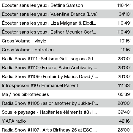
Écouter sans les yeux : Bettina Samson
116'44"
Bettina Samson
Écouter sans les yeux : Valentine Branca (Live)
34'10"
Valentine Branca
Écouter sans les yeux : Liza Maignan & Elodie Lecat
110'49"
Liza Maignan,Elodie Lecat
Écouter sans les yeux : Esther Meunier Corfdyr
110'49"
Esther Meunier Corfdyr
Cross Volume - vinyle
10'15"
Théo Robine-Langlois,Emilien Chesnot,Mia Trabalon
Cross Volume - entretien
11'16"
Théo Robine-Langlois,Emilien Chesnot,Mia Trabalon
Radia Show #1111 : Schisma Gulf, Isogloss & Lament For The Old Clock By Harvey Young / Resonance
28'00"
Resonance
Radia Show #1110 : Freeze, Asian Archive by Avita Maheen / Radio Worm
28'00"
Radio WORM
Radia Show #1109 : Funfair by Marius David / JET FM
28'00"
Jet FM
Introspecson #10 : Emmanuel Parent
111'33"
Pierre Henry,Emmanuel Parent
Ma / nos bibliothèques
65'39"
Sarah Tritz,Elene Lapiashivili,Justin Marconnet,Mateo Cuche,Esther Lechevalier,Suzie Lecroart,Romance Castelet
Radia Show #1108 : as or another by Jukka-Pekka Kervinen / Rádio Zero
28'00"
Radio Zero
Sous le paysage - Habiter les éléments #3 : Interprétations, rituels et symboliques des éléments
39'40"
Nastassja Martin
Y'APA radio
42'16"
Pierrick Mouton
Radia Show #1107 : Art's Birthday 26 at ESC - Medien Kunst Labor
28'00"