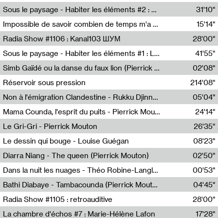
Radio Helsinki
Sous le paysage - Habiter les éléments #2 : Vers le tournant élémentaire
31'10"
Nastassja Martin
Impossible de savoir combien de temps m'a échappé
15'14"
Mélanie Blaison,Mateo Cuin
Radia Show #1106 : Kanal103 ШУМ
28'00"
Kanal103
Sous le paysage - Habiter les éléments #1 : Les éléments et les débordements du vivant
41'55"
Nastassja Martin
Simb Gaïdé ou la danse du faux lion (Pierrick Mouton)
02'08"
Pierrick Mouton,Simb Gaïdé
Réservoir sous pression
214'08"
Non à l'émigration Clandestine - Rukku Djinne Squad (Eden Tinto Collins)
05'04"
Eden Tinto Collins,Rukku Djinne
Mama Counda, l'esprit du puits - Pierrick Mouton
24'14"
Pierrick Mouton
Le Gri-Gri - Pierrick Mouton
26'35"
Pierrick Mouton
Le dessin qui bouge - Louise Guégan
08'23"
Louise Guégan
Diarra Niang - The queen (Pierrick Mouton)
02'50"
Pierrick Mouton,Diarra Niang
Dans la nuit les nuages - Théo Robine-Langlois
00'53"
Théo Robine-Langlois,LD Beat
Bathi Diabaye - Tambacounda (Pierrick Mouton)
04'45"
Pierrick Mouton,Bathi Diabaye
Radia Show #1105 : retroauditive
28'00"
Soundart Radio
La chambre d'échos #7 : Marie-Hélène Lafon
17'28"