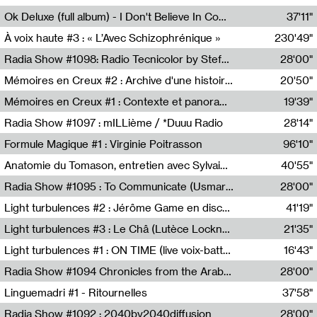
Francesco Russo,Scuola della Crisi
Ok Deluxe (full album) - I Don't Believe In Computing
37'11"
Corentin Canesson,Julien Tiberi,Charlie Hamish Jeffery
À voix haute #3 : « L’Avec Schizophrénique »
230'49"
Agathe Boulanger,Sybille Chevreuse,Carine Lendrin,Léna Monnier,Graziela Susin,Camille Zuber
Radia Show #1098: Radio Tecnicolor by Stefan Nussbaumer & Georg Zichy (Radio Orange 94.0)
28'00"
Radio Orange 94.0
Mémoires en Creux #2 : Archive d'une histoire artistique
20'50"
Sophie Auger-Grappin
Mémoires en Creux #1 : Contexte et panorama
19'39"
Sophie Auger-Grappin
Radia Show #1097 : mILLième / *Duuu Radio
28'14"
Cécile Tonizzo,Nicolas Couturier,Manuel Zenner,Aquila Lescene,Curtis Coco,Cyril Magnier
Formule Magique #1 : Virginie Poitrasson
96'10"
Nathalie Lacroix,Virginie Poitrasson
Anatomie du Tomason, entretien avec Sylvain Cardonnel
40'55"
Loraine Baud,Sylvain Cardonnel
Radia Show #1095 : To Communicate (Usmaradio)
28'00"
Usmaradio
Light turbulences #2 : Jérôme Game en discussion avec Thomas Corlin
41'19"
Jérôme Game,Thomas Corlin,Thierry Raynaud,Hubert Colas
Light turbulences #3 : Le Châ (Lutèce Lockness)
21'35"
Lutèce Lockness
Light turbulences #1 : ON TIME (live voix-batterie) avec Jérôme Game & Jean-Michel Espitallier
16'43"
Jérôme Game,Jean-Michel Espitallier
Radia Show #1094 Chronicles from the Arab Cold War by Ghazi Barakat
28'00"
Reboot.fm
Linguemadri #1 - Ritournelles
37'58"
Meris Angioletti
Radia Show #1092 : 2040by2040diffusion
28'00"