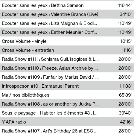
Écouter sans les yeux : Bettina Samson
116'44"
Bettina Samson
Écouter sans les yeux : Valentine Branca (Live)
34'10"
Valentine Branca
Écouter sans les yeux : Liza Maignan & Elodie Lecat
110'49"
Liza Maignan,Elodie Lecat
Écouter sans les yeux : Esther Meunier Corfdyr
110'49"
Esther Meunier Corfdyr
Cross Volume - vinyle
10'15"
Théo Robine-Langlois,Emilien Chesnot,Mia Trabalon
Cross Volume - entretien
11'16"
Théo Robine-Langlois,Emilien Chesnot,Mia Trabalon
Radia Show #1111 : Schisma Gulf, Isogloss & Lament For The Old Clock By Harvey Young / Resonance
28'00"
Resonance
Radia Show #1110 : Freeze, Asian Archive by Avita Maheen / Radio Worm
28'00"
Radio WORM
Radia Show #1109 : Funfair by Marius David / JET FM
28'00"
Jet FM
Introspecson #10 : Emmanuel Parent
111'33"
Pierre Henry,Emmanuel Parent
Ma / nos bibliothèques
65'39"
Sarah Tritz,Elene Lapiashivili,Justin Marconnet,Mateo Cuche,Esther Lechevalier,Suzie Lecroart,Romance Castelet
Radia Show #1108 : as or another by Jukka-Pekka Kervinen / Rádio Zero
28'00"
Radio Zero
Sous le paysage - Habiter les éléments #3 : Interprétations, rituels et symboliques des éléments
39'40"
Nastassja Martin
Y'APA radio
42'16"
Pierrick Mouton
Radia Show #1107 : Art's Birthday 26 at ESC - Medien Kunst Labor
28'00"