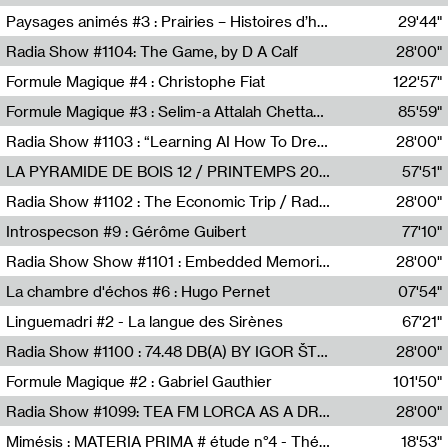
Revue Les Chambres,Marie-Hélène Lafon
Paysages animés #3 : Prairies – Histoires d’herbes et d’humains
29'44"
Anne Simon
Radia Show #1104: The Game, by D A Calf
28'00"
Radio One NZ
Formule Magique #4 : Christophe Fiat
122'57"
Nathalie Lacroix
Formule Magique #3 : Selim-a Attalah Chettaoui
85'59"
Nathalie Lacroix,Selim-a Attalah Chettaoui
Radia Show #1103 : “Learning AI How To Dream” by Sebastian Dingens (Radio Campus Bruxelles)
28'00"
Radio Campus Bruxelles
LA PYRAMIDE DE BOIS 12 / PRINTEMPS 2026
57'51"
Sammy Stein
Radia Show #1102 : The Economic Trip / Radio Grenouille
28'00"
Radio Grenouille
Introspecson #9 : Gérôme Guibert
77'10"
Pierre Henry,Gérôme Guibert
Radia Show Show #1101 : Embedded Memories by Jimmy Peggie / radioart106
28'00"
Jimmy Peggie,radioart106
La chambre d'échos #6 : Hugo Pernet
07'54"
Revue Les Chambres,Hugo Pernet
Linguemadri #2 - La langue des Sirènes
67'21"
Meris Angioletti
Radia Show #1100 : 74.48 DB(A) BY IGOR ŠTROMAJER FOR RADIO X
28'00"
radio x
Formule Magique #2 : Gabriel Gauthier
101'50"
Nathalie Lacroix,Gabriel Gauthier
Radia Show #1099: TEA FM LORCA AS A DREAM
28'00"
TEAFM
Mimésis : MATERIA PRIMA # étude n°4 - Théâtre de l’Aquarium
18'53"