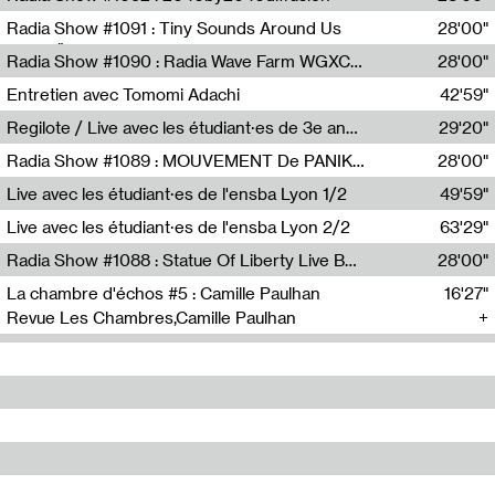
Diffusion FM
Radia Show #1091 : Tiny Sounds Around Us
28'00"
Radio Študent
Radia Show #1090 : Radia Wave Farm WGXC Corey De Juan Sherrard Jr Startalk
28'00"
Wave Farm
Entretien avec Tomomi Adachi
42'59"
Tomomi Adachi,Loraine Baud
Regilote / Live avec les étudiant·es de 3e année de l'EMA
29'20"
Nima Henryon,Athéna Noël,Amir Genillon,Ibourayane Ahmadi,Manelle Cherrih,Honorine Gibello,John Weeber,Manon Joseph
Radia Show #1089 : MOUVEMENT De PANIK (Radio Panik)
28'00"
Radio Panik
Live avec les étudiant·es de l'ensba Lyon 1/2
49'59"
Live avec les étudiant·es de l'ensba Lyon 2/2
63'29"
Radia Show #1088 : Statue Of Liberty Live By Ed Baxter (Resonance)
28'00"
Resonance
La chambre d'échos #5 : Camille Paulhan
16'27"
Revue Les Chambres,Camille Paulhan