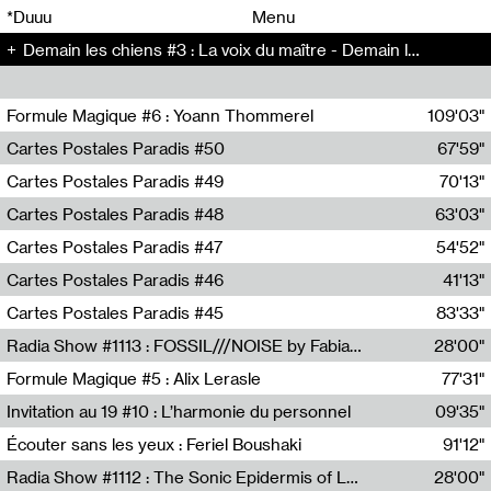
00
00
*Duuu
Menu
Demain les chiens #3 : La voix du maître - Demain les chiens (3)
00
00
Formule Magique #6 : Yoann Thommerel
109'03"
Nathalie Lacroix,Yoann Thommerel
Cartes Postales Paradis #50
67'59"
Zoé Leroux
Cartes Postales Paradis #49
70'13"
Aurore Portales
Cartes Postales Paradis #48
63'03"
Mathias Dupaquier
Cartes Postales Paradis #47
54'52"
Raymond Engramer
Cartes Postales Paradis #46
41'13"
Sarah Banville
Cartes Postales Paradis #45
83'33"
Mateo Cuin
Radia Show #1113 : FOSSIL///NOISE by Fabiana Gibim / Wave Farm
28'00"
Wave Farm
Formule Magique #5 : Alix Lerasle
77'31"
Nathalie Lacroix
Invitation au 19 #10 : L’harmonie du personnel
09'35"
19, CRAC
Écouter sans les yeux : Feriel Boushaki
91'12"
Feriel Boushaki
Radia Show #1112 : The Sonic Epidermis of Lake Léman by Paul Courlet / Guest Slot
28'00"