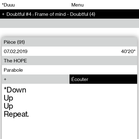
00
00
*Duuu
Menu
Doubtful #4 : Frame of mind - Doubtful (4)
00
00
Pièce (91)
07.02.2019
40'20"
The HOPE
Parabole
Écouter
*Down
Up
Up
Repeat.