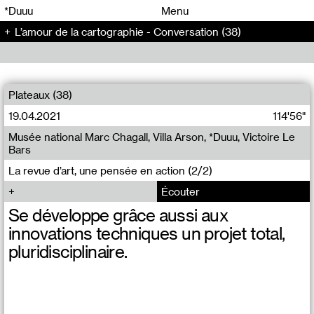
00
00
*Duuu
Menu
L’amour de la cartographie - Conversation (38)
00
00
Plateaux (38)
19.04.2021
114'56"
Musée national Marc Chagall, Villa Arson, *Duuu, Victoire Le
Bars
La revue d’art, une pensée en action (2/2)
Écouter
Se développe grâce aussi aux
innovations techniques un projet total,
pluridisciplinaire.