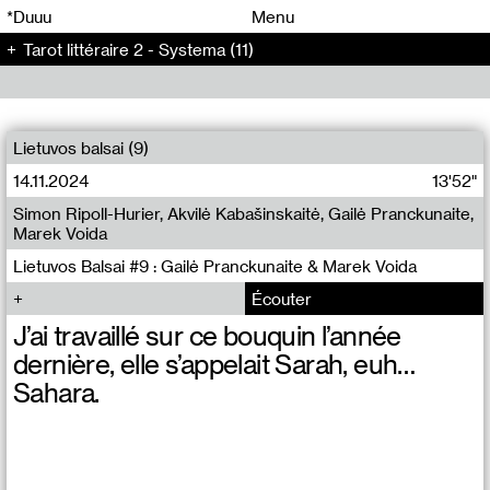
00
00
*Duuu
Menu
Tarot littéraire 2 - Systema (11)
00
00
Lietuvos balsai (9)
14.11.2024
13'52"
Simon Ripoll-Hurier, Akvilė Kabašinskaitė, Gailė Pranckunaite,
Marek Voida
Lietuvos Balsai #9 : Gailė Pranckunaite & Marek Voida
Écouter
J’ai travaillé sur ce bouquin l’année
dernière, elle s’appelait Sarah, euh…
Sahara.