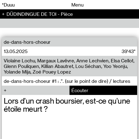
00
00
*Duuu
Menu
DÜDINDINGUE DE TOI - Pièce
00
00
de-dans-hors-choeur
13.05.2025
39'43"
Violaine Lochu, Margaux Lavêvre, Anne Lechvien, Elsa Cellot,
Glenn Pouliquen, Killian Abautret, Lou Séchan, Yoo Yeonju,
Yolande Mija, Zoé Pouey Lopez
de-dans-hors-choeur #1 : .”. (sur le point de dire) / lectures
Écouter
Lors d’un crash boursier, est-ce qu’une
étoile meurt ?