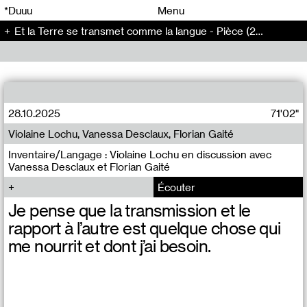
00
00
*Duuu
Menu
Et la Terre se transmet comme la langue - Pièce (209)
00
00
28.10.2025
71'02"
Violaine Lochu, Vanessa Desclaux, Florian Gaité
Inventaire/Langage : Violaine Lochu en discussion avec
Vanessa Desclaux et Florian Gaité
Écouter
Je pense que la transmission et le
rapport à l’autre est quelque chose qui
me nourrit et dont j’ai besoin.