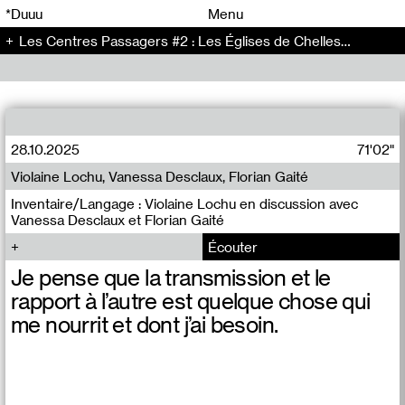
00
00
*Duuu
Menu
Les Centres Passagers #2 : Les Églises de Chelles - Les Centres Passagers (2)
00
00
28.10.2025
71'02"
Violaine Lochu, Vanessa Desclaux, Florian Gaité
Inventaire/Langage : Violaine Lochu en discussion avec
Vanessa Desclaux et Florian Gaité
Écouter
Je pense que la transmission et le
rapport à l’autre est quelque chose qui
me nourrit et dont j’ai besoin.