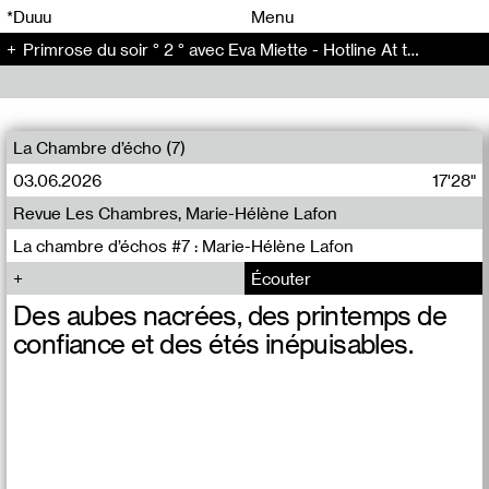
00
00
*Duuu
Menu
Primrose du soir ° 2 ° avec Eva Miette - Hotline At the same time (2)
00
00
La Chambre d’écho (7)
03.06.2026
17'28"
Revue Les Chambres, Marie-Hélène Lafon
La chambre d’échos #7 : Marie-Hélène Lafon
Écouter
Des aubes nacrées, des printemps de
confiance et des étés inépuisables.