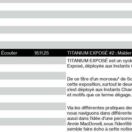
Écouter
18.11.25
TITANIUM EXPOSÉ #2 : Maïder
TITANIUM EXPOSÉ est un cycle d
Exposé, déployée aux Instants C
De ce titre d’un morceau* de Son
cette exposition, surtout le deu
s’est déployé aux Instants Chav
et motifs que ce terme dégage.
Via les différentes pratiques des
nous naviguons dans différentes
aussi dans l’idée d’une personne 
Annie MacDonell, sous l’identi
semble faire écho à cette notio