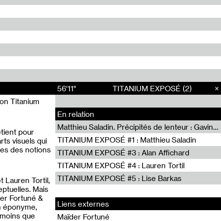
56'11"
TITANIUM EXPOSÉ (2)
ion Titanium
En relation
Matthieu Saladin. Précipités de lenteur : Gavin Bryars, The Sinking of the Titanic
etient pour
TITANIUM EXPOSÉ #1 : Matthieu Saladin
ts visuels qui
nes des notions
TITANIUM EXPOSÉ #3 : Alan Affichard
TITANIUM EXPOSÉ #4 : Lauren Tortil
TITANIUM EXPOSÉ #5 : Lise Barkas
t Lauren Tortil,
ptuelles. Mais
ïder Fortuné &
Liens externes
on éponyme,
À moins que
Maïder Fortuné