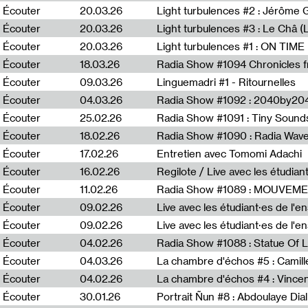
Écouter
20.03.26
Écouter
20.03.26
Light turbulences #3 : Le Châ 
Écouter
20.03.26
Écouter
18.03.26
Écouter
09.03.26
Linguemadri #1 - Ritournelles
Écouter
04.03.26
Radia Show #1092 : 2040by204
Écouter
25.02.26
Radia Show #1091 : Tiny Sound
Écouter
18.02.26
Écouter
17.02.26
Entretien avec Tomomi Adachi
Écouter
16.02.26
Regilote / Live avec les étudia
Écouter
11.02.26
Radia Show #1089 : MOUVEMEN
Écouter
09.02.26
Live avec les étudiant·es de l'e
Écouter
09.02.26
Live avec les étudiant·es de l'
Écouter
04.02.26
Écouter
04.03.26
La chambre d'échos #5 : Camill
Écouter
04.02.26
La chambre d'échos #4 : Vince
Écouter
30.01.26
Portrait Ñun #8 : Abdoulaye Dial