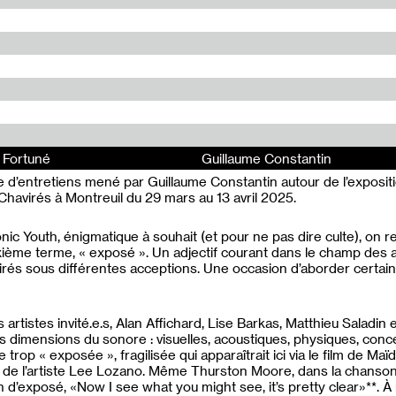
 Fortuné
Guillaume Constantin
’entretiens mené par Guillaume Constantin autour de l’exposit
havirés à Montreuil du 29 mars au 13 avril 2025.
ic Youth, énigmatique à souhait (et pour ne pas dire culte), on r
xième terme, « exposé ». Un adjectif courant dans le champ des ar
irés sous différentes acceptions. Une occasion d’aborder certai
 artistes invité.e.s, Alan Affichard, Lise Barkas, Matthieu Saladin e
 dimensions du sonore : visuelles, acoustiques, physiques, conce
trop « exposée », fragilisée qui apparaîtrait ici via le film de Ma
té de l’artiste Lee Lozano. Même Thurston Moore, dans la chans
n d’exposé, «Now I see what you might see, it’s pretty clear»**. 