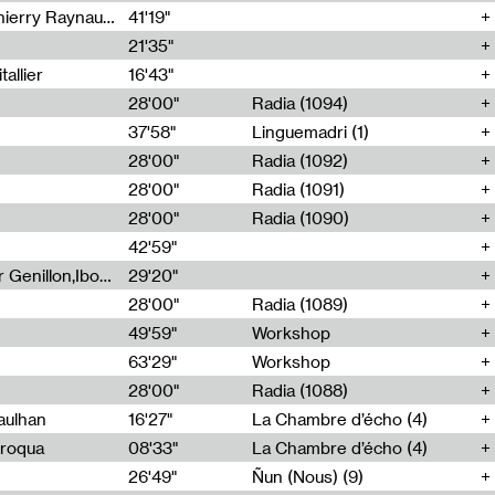
Jérôme Game,Thomas Corlin,Thierry Raynaud,Hubert Colas
41'19"
21'35"
allier
16'43"
28'00"
Radia (1094)
37'58"
Linguemadri (1)
28'00"
Radia (1092)
28'00"
Radia (1091)
28'00"
Radia (1090)
42'59"
Nima Henryon,Athéna Noël,Amir Genillon,Ibourayane Ahmadi,Manelle Cherrih,Honorine Gibello,John Weeber,Manon Joseph
29'20"
28'00"
Radia (1089)
49'59"
Workshop
63'29"
Workshop
28'00"
Radia (1088)
aulhan
16'27"
La Chambre d’écho (4)
Broqua
08'33"
La Chambre d’écho (4)
26'49"
Ñun (Nous) (9)