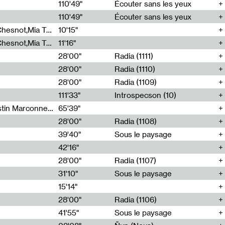
00
110'49"
Écouter sans les yeux
110'49"
Écouter sans les yeux
Théo Robine-Langlois,Emilien Chesnot,Mia Trabalon
10'15"
Théo Robine-Langlois,Emilien Chesnot,Mia Trabalon
11'16"
28'00"
Radia (1111)
28'00"
Radia (1110)
28'00"
Radia (1109)
111'33"
Introspecson (10)
Sarah Tritz,Elene Lapiashivili,Justin Marconnet,Mateo Cuche,Esther Lechevalier,Suzie Lecroart,Romance Castelet
65'39"
28'00"
Radia (1108)
39'40"
Sous le paysage
42'16"
28'00"
Radia (1107)
31'10"
Sous le paysage
15'14"
28'00"
Radia (1106)
41'55"
Sous le paysage