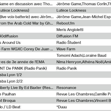
Light turbulences #2 : Jérôme Game en discussion avec Thomas Corlin
(Lutèce Lockness)
Lutèce Lockness
Light turbulences #1 : ON TIME (live voix-batterie) avec Jérôme Game & Jean-Michel Espitallier
Jérôme Game,Jean-Michel Espit
Radia Show #1094 Chronicles from the Arab Cold War by Ghazi Barakat
Reboot.fm
Meris Angioletti
0diffusion
Diffusion FM
s Around Us
Radio Študent
Radia Show #1090 : Radia Wave Farm WGXC Corey De Juan Sherrard Jr Startalk
Wave Farm
Tomomi Adachi,Loraine Baud
nt·es de 3e année de l'EMA
T De PANIK (Radio Panik)
Radio Panik
nsba Lyon 1/2
ensba Lyon 2/2
Radia Show #1088 : Statue Of Liberty Live By Ed Baxter (Resonance)
Resonance
e Paulhan
Revue Les Chambres,Camille P
nt Broqua
Revue Les Chambres,Vincent 
lo / LD Beat
*Duuu