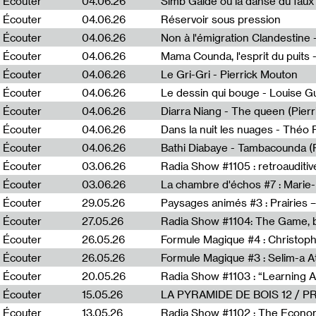
Écouter
04.06.26
Simb Gaïdé ou la danse du faux 
Écouter
04.06.26
Réservoir sous pression
Écouter
04.06.26
Écouter
04.06.26
Mama Counda, l'esprit du puits 
Écouter
04.06.26
Le Gri-Gri - Pierrick Mouton
Écouter
04.06.26
Le dessin qui bouge - Louise 
Écouter
04.06.26
Diarra Niang - The queen (Pier
Écouter
04.06.26
Dans la nuit les nuages - Théo
Écouter
04.06.26
Bathi Diabaye - Tambacounda (P
Écouter
03.06.26
Radia Show #1105 : retroauditiv
Écouter
03.06.26
La chambre d'échos #7 : Marie
Écouter
29.05.26
Écouter
27.05.26
Radia Show #1104: The Game, b
Écouter
26.05.26
Formule Magique #4 : Christoph
Écouter
26.05.26
Formule Magique #3 : Selim-a A
Écouter
20.05.26
Écouter
15.05.26
LA PYRAMIDE DE BOIS 12 / 
Écouter
13.05.26
Radia Show #1102 : The Economi