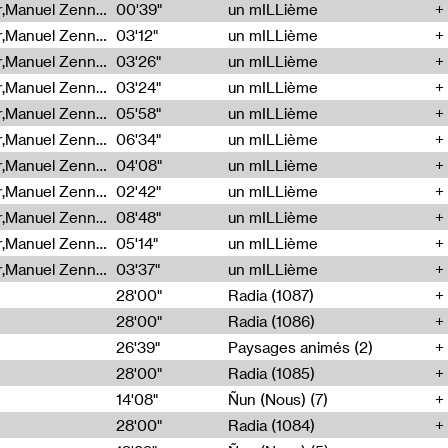
Cécile Tonizzo,Nicolas Couturier,Manuel Zenner,Aquila Lescene,Curtis Coco,Cyril Magnier
00'39"
un mILLième
Cécile Tonizzo,Nicolas Couturier,Manuel Zenner,Aquila Lescene,Curtis Coco,Cyril Magnier
03'12"
un mILLième
Cécile Tonizzo,Nicolas Couturier,Manuel Zenner,Aquila Lescene,Curtis Coco,Cyril Magnier
03'26"
un mILLième
Cécile Tonizzo,Nicolas Couturier,Manuel Zenner,Aquila Lescene,Curtis Coco,Cyril Magnier
03'24"
un mILLième
Cécile Tonizzo,Nicolas Couturier,Manuel Zenner,Aquila Lescene,Curtis Coco,Cyril Magnier
05'58"
un mILLième
Cécile Tonizzo,Nicolas Couturier,Manuel Zenner,Aquila Lescene,Curtis Coco,Cyril Magnier
06'34"
un mILLième
Cécile Tonizzo,Nicolas Couturier,Manuel Zenner,Aquila Lescene,Curtis Coco,Cyril Magnier
04'08"
un mILLième
Cécile Tonizzo,Nicolas Couturier,Manuel Zenner,Aquila Lescene,Curtis Coco,Cyril Magnier
02'42"
un mILLième
Cécile Tonizzo,Nicolas Couturier,Manuel Zenner,Aquila Lescene,Curtis Coco,Cyril Magnier
08'48"
un mILLième
Cécile Tonizzo,Nicolas Couturier,Manuel Zenner,Aquila Lescene,Curtis Coco,Cyril Magnier
05'14"
un mILLième
Cécile Tonizzo,Nicolas Couturier,Manuel Zenner,Aquila Lescene,Curtis Coco,Cyril Magnier
03'37"
un mILLième
28'00"
Radia (1087)
28'00"
Radia (1086)
26'39"
Paysages animés (2)
28'00"
Radia (1085)
14'08"
Ñun (Nous) (7)
28'00"
Radia (1084)