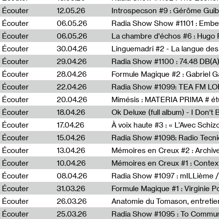
Écouter
12.05.26
Introspecson #9 : Gérôme Guib
Écouter
06.05.26
Écouter
06.05.26
La chambre d'échos #6 : Hugo 
Écouter
30.04.26
Linguemadri #2 - La langue des
Écouter
29.04.26
Écouter
28.04.26
Formule Magique #2 : Gabriel G
Écouter
22.04.26
Radia Show #1099: TEA FM L
Écouter
20.04.26
Mimésis : MATERIA PRIMA # étu
Écouter
18.04.26
Ok Deluxe (full album) - I Don't
Écouter
17.04.26
À voix haute #3 : « L’Avec Schi
Écouter
15.04.26
Écouter
13.04.26
Mémoires en Creux #2 : Archive 
Écouter
10.04.26
Mémoires en Creux #1 : Contex
Écouter
08.04.26
Radia Show #1097 : mILLième /
Écouter
31.03.26
Formule Magique #1 : Virginie P
Écouter
26.03.26
Anatomie du Tomason, entretie
Écouter
25.03.26
Radia Show #1095 : To Commun