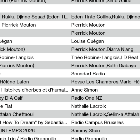
lion (Pierrick Mouton)
Pierrick Mouton,Simb Gaïdé
Non à l'émigration Clandestine - Rukku Djinne Squad (Eden Tinto Collins)
Eden Tinto Collins,Rukku Djinn
- Pierrick Mouton
Pierrick Mouton
Pierrick Mouton
Guégan
Louise Guégan
rick Mouton)
Pierrick Mouton,Diarra Niang
 Robine-Langlois
Théo Robine-Langlois,LD Beat
ierrick Mouton)
Pierrick Mouton,Bathi Diabaye
e
Soundart Radio
-Hélène Lafon
Revue Les Chambres,Marie-Hé
Paysages animés #3 : Prairies – Histoires d’herbes et d’humains
Anne Simon
y D A Calf
Radio One NZ
e Fiat
Nathalie Lacroix
ttalah Chettaoui
Nathalie Lacroix,Selim-a Attala
Radia Show #1103 : “Learning AI How To Dream” by Sebastian Dingens (Radio Campus Bruxelles)
Radio Campus Bruxelles
PRINTEMPS 2026
Sammy Stein
c Trip / Radio Grenouille
Radio Grenouille