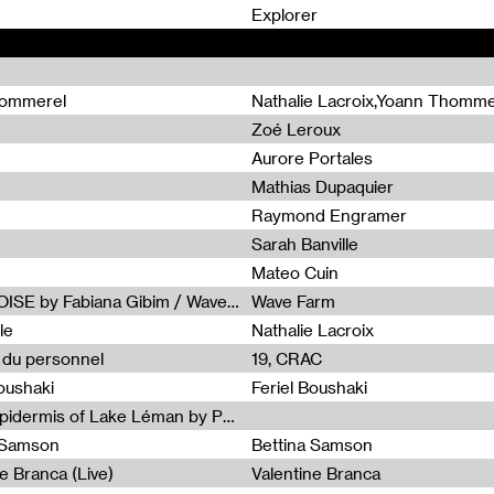
0
Explorer
hommerel
Nathalie Lacroix,Yoann Thomme
Zoé Leroux
Aurore Portales
Mathias Dupaquier
Raymond Engramer
Sarah Banville
Mateo Cuin
Radia Show #1113 : FOSSIL///NOISE by Fabiana Gibim / Wave Farm
Wave Farm
le
Nathalie Lacroix
e du personnel
19, CRAC
Boushaki
Feriel Boushaki
Radia Show #1112 : The Sonic Epidermis of Lake Léman by Paul Courlet / Guest Slot
a Samson
Bettina Samson
e Branca (Live)
Valentine Branca