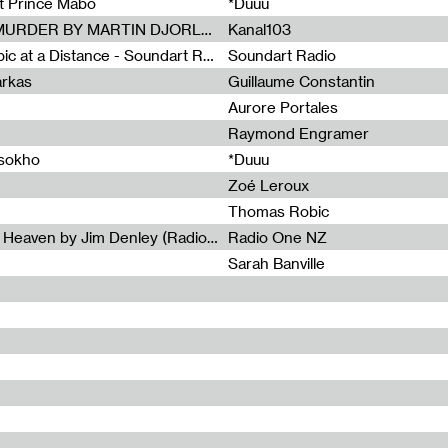
et Prince Mabo
*Duuu
Radia Show #1083 : MUSIC IS MURDER BY MARTIN DJORLEV (KANAL103)
Kanal103
Radia Show #1082 : Spooky Aspic at a Distance - Soundart Radio
Soundart Radio
arkas
Guillaume Constantin
Aurore Portales
Raymond Engramer
ssokho
*Duuu
Zoé Leroux
Thomas Robic
Radia Show #1081: The Wind of Heaven by Jim Denley (Radio One 91 FM)
Radio One NZ
Sarah Banville