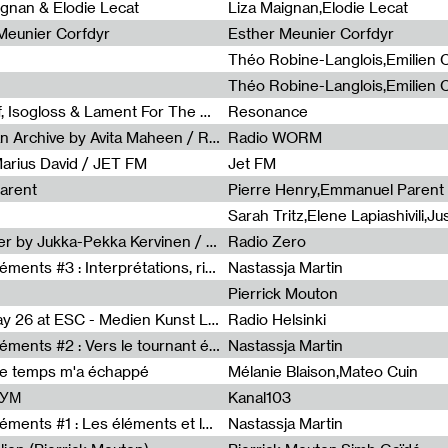
0
ignan & Elodie Lecat
Liza Maignan,Elodie Lecat
 Meunier Corfdyr
Esther Meunier Corfdyr
Radia Show #1111 : Schisma Gulf, Isogloss & Lament For The Old Clock By Harvey Young / Resonance
Resonance
Radia Show #1110 : Freeze, Asian Archive by Avita Maheen / Radio Worm
Radio WORM
Marius David / JET FM
Jet FM
arent
Pierre Henry,Emmanuel Parent
Radia Show #1108 : as or another by Jukka-Pekka Kervinen / Rádio Zero
Radio Zero
Sous le paysage - Habiter les éléments #3 : Interprétations, rituels et symboliques des éléments
Nastassja Martin
Pierrick Mouton
Radia Show #1107 : Art's Birthday 26 at ESC - Medien Kunst Labor
Radio Helsinki
Sous le paysage - Habiter les éléments #2 : Vers le tournant élémentaire
Nastassja Martin
de temps m'a échappé
Mélanie Blaison,Mateo Cuin
ШУМ
Kanal103
Sous le paysage - Habiter les éléments #1 : Les éléments et les débordements du vivant
Nastassja Martin