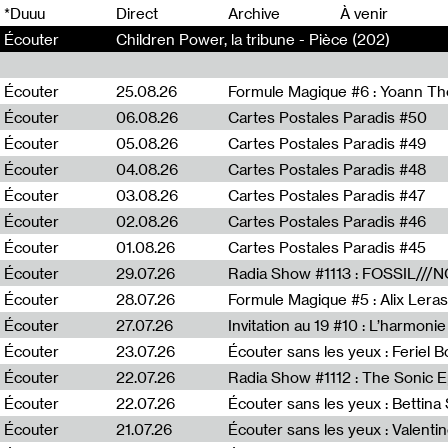
0
*Duuu
Direct
Archive
À venir
Écouter
Children Power, la tribune - Pièce (202)
Écouter
25.08.26
Formule Magique #6 : Yoann T
Écouter
06.08.26
Cartes Postales Paradis #50
Écouter
05.08.26
Cartes Postales Paradis #49
Écouter
04.08.26
Cartes Postales Paradis #48
Écouter
03.08.26
Cartes Postales Paradis #47
Écouter
02.08.26
Cartes Postales Paradis #46
Écouter
01.08.26
Cartes Postales Paradis #45
Écouter
29.07.26
Écouter
28.07.26
Formule Magique #5 : Alix Leras
Écouter
27.07.26
Invitation au 19 #10 : L’harmoni
Écouter
23.07.26
Écouter sans les yeux : Feriel 
Écouter
22.07.26
Écouter
22.07.26
Écouter sans les yeux : Bettin
Écouter
21.07.26
Écouter sans les yeux : Valentin