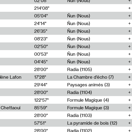
02'08"
Ñun (Nous)
214'08"
e
05'04"
Ñun (Nous)
24'14"
Ñun (Nous)
26'35"
Ñun (Nous)
08'23"
Ñun (Nous)
02'50"
Ñun (Nous)
00'53"
Ñun (Nous)
04'45"
Ñun (Nous)
28'00"
Radia (1105)
lène Lafon
17'28"
La Chambre d’écho (7)
29'44"
Paysages animés (3)
28'00"
Radia (1104)
122'57"
Formule Magique (4)
h Chettaoui
85'59"
Formule Magique (3)
28'00"
Radia (1103)
57'51"
La pyramide de bois (12)
28'00"
Radia (1102)