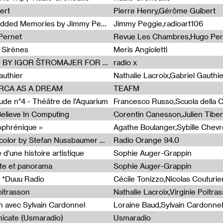
ert
Pierre Henry,Gérôme Guibert
Radia Show Show #1101 : Embedded Memories by Jimmy Peggie / radioart106
Jimmy Peggie,radioart106
Pernet
Revue Les Chambres,Hugo Per
 Sirènes
Meris Angioletti
Radia Show #1100 : 74.48 DB(A) BY IGOR ŠTROMAJER FOR RADIO X
radio x
authier
Nathalie Lacroix,Gabriel Gauthi
ORCA AS A DREAM
TEAFM
de n°4 - Théâtre de l’Aquarium
Francesco Russo,Scuola della Cr
 Believe In Computing
zophrénique »
Radia Show #1098: Radio Tecnicolor by Stefan Nussbaumer & Georg Zichy (Radio Orange 94.0)
Radio Orange 94.0
d'une histoire artistique
Sophie Auger-Grappin
te et panorama
Sophie Auger-Grappin
 *Duuu Radio
oitrasson
Nathalie Lacroix,Virginie Poitra
n avec Sylvain Cardonnel
Loraine Baud,Sylvain Cardonnel
icate (Usmaradio)
Usmaradio