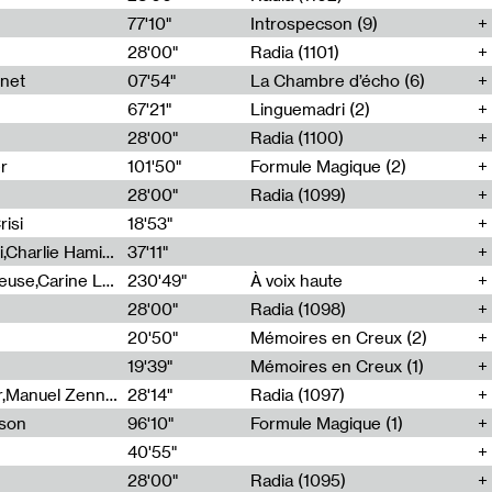
77'10"
Introspecson (9)
28'00"
Radia (1101)
net
07'54"
La Chambre d’écho (6)
67'21"
Linguemadri (2)
28'00"
Radia (1100)
er
101'50"
Formule Magique (2)
28'00"
Radia (1099)
isi
18'53"
Corentin Canesson,Julien Tiberi,Charlie Hamish Jeffery
37'11"
Agathe Boulanger,Sybille Chevreuse,Carine Lendrin,Léna Monnier,Graziela Susin,Camille Zuber
230'49"
À voix haute
28'00"
Radia (1098)
20'50"
Mémoires en Creux (2)
19'39"
Mémoires en Creux (1)
Cécile Tonizzo,Nicolas Couturier,Manuel Zenner,Aquila Lescene,Curtis Coco,Cyril Magnier
28'14"
Radia (1097)
sson
96'10"
Formule Magique (1)
40'55"
28'00"
Radia (1095)