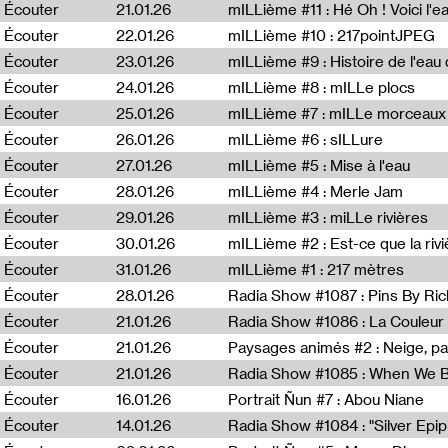
Écouter
21.01.26
mILLième #11 : Hé Oh ! Voici l'ea
Écouter
22.01.26
mILLième #10 : 217pointJPEG
Écouter
23.01.26
mILLième #9 : Histoire de l'eau de
Écouter
24.01.26
mILLième #8 : mILLe plocs
Écouter
25.01.26
mILLième #7 : mILLe morceaux
Écouter
26.01.26
mILLième #6 : sILLure
Écouter
27.01.26
mILLième #5 : Mise à l'eau
Écouter
28.01.26
mILLième #4 : Merle Jam
Écouter
29.01.26
mILLième #3 : miLLe rivières
Écouter
30.01.26
mILLième #2 : Est-ce que la riv
Écouter
31.01.26
mILLième #1 : 217 mètres
Écouter
28.01.26
Radia Show #1087 : Pins By Ri
Écouter
21.01.26
Écouter
21.01.26
Paysages animés #2 : Neige, p
Écouter
21.01.26
Écouter
16.01.26
Portrait Ñun #7 : Abou Niane
Écouter
14.01.26