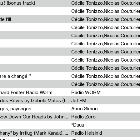
u ! (bonus track)
 l'Ill
ière a changé ?
chard Foster Radio Worm
Radio WORM
Radia Show #1086 : La Couleur des Rêves by Izabela Matos (for Jet FM)
Jet FM
ages, paysages
Anne Simon
Radia Show #1085 : When We Bow Down Our Heads by John Roach (Radia edit, Rádio Zero)
Radio Zero
*Duuu
Radia Show #1084 : "Silver Epiphany" by Irrflug (Mark Kanak), featuring Jarboe and Blixa Bargeld (for Radio Helsinki)
Radio Helsinki