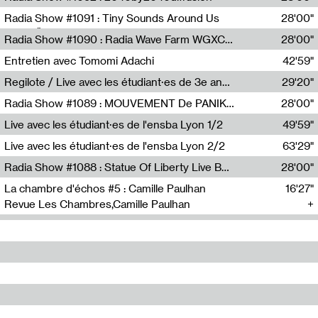
Diffusion FM
Radia Show #1091 : Tiny Sounds Around Us
28'00"
Radio Študent
Radia Show #1090 : Radia Wave Farm WGXC Corey De Juan Sherrard Jr Startalk
28'00"
Wave Farm
Entretien avec Tomomi Adachi
42'59"
Tomomi Adachi,Loraine Baud
Regilote / Live avec les étudiant·es de 3e année de l'EMA
29'20"
Nima Henryon,Athéna Noël,Amir Genillon,Ibourayane Ahmadi,Manelle Cherrih,Honorine Gibello,John Weeber,Manon Joseph
Radia Show #1089 : MOUVEMENT De PANIK (Radio Panik)
28'00"
Radio Panik
Live avec les étudiant·es de l'ensba Lyon 1/2
49'59"
Live avec les étudiant·es de l'ensba Lyon 2/2
63'29"
Radia Show #1088 : Statue Of Liberty Live By Ed Baxter (Resonance)
28'00"
Resonance
La chambre d'échos #5 : Camille Paulhan
16'27"
Revue Les Chambres,Camille Paulhan