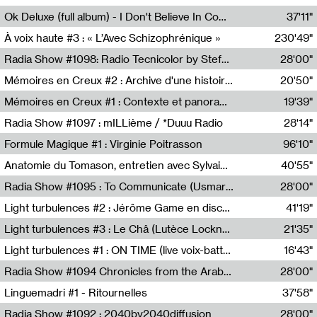
Francesco Russo,Scuola della Crisi
Ok Deluxe (full album) - I Don't Believe In Computing
37'11"
Corentin Canesson,Julien Tiberi,Charlie Hamish Jeffery
À voix haute #3 : « L’Avec Schizophrénique »
230'49"
Agathe Boulanger,Sybille Chevreuse,Carine Lendrin,Léna Monnier,Graziela Susin,Camille Zuber
Radia Show #1098: Radio Tecnicolor by Stefan Nussbaumer & Georg Zichy (Radio Orange 94.0)
28'00"
Radio Orange 94.0
Mémoires en Creux #2 : Archive d'une histoire artistique
20'50"
Sophie Auger-Grappin
Mémoires en Creux #1 : Contexte et panorama
19'39"
Sophie Auger-Grappin
Radia Show #1097 : mILLième / *Duuu Radio
28'14"
Cécile Tonizzo,Nicolas Couturier,Manuel Zenner,Aquila Lescene,Curtis Coco,Cyril Magnier
Formule Magique #1 : Virginie Poitrasson
96'10"
Nathalie Lacroix,Virginie Poitrasson
Anatomie du Tomason, entretien avec Sylvain Cardonnel
40'55"
Loraine Baud,Sylvain Cardonnel
Radia Show #1095 : To Communicate (Usmaradio)
28'00"
Usmaradio
Light turbulences #2 : Jérôme Game en discussion avec Thomas Corlin
41'19"
Jérôme Game,Thomas Corlin,Thierry Raynaud,Hubert Colas
Light turbulences #3 : Le Châ (Lutèce Lockness)
21'35"
Lutèce Lockness
Light turbulences #1 : ON TIME (live voix-batterie) avec Jérôme Game & Jean-Michel Espitallier
16'43"
Jérôme Game,Jean-Michel Espitallier
Radia Show #1094 Chronicles from the Arab Cold War by Ghazi Barakat
28'00"
Reboot.fm
Linguemadri #1 - Ritournelles
37'58"
Meris Angioletti
Radia Show #1092 : 2040by2040diffusion
28'00"