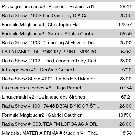
Revue Les Chambres,Marie-Hélène Lafon
Paysages animés #3 : Prairies – Histoires d’herbes et d’humains
29'44"
Anne Simon
Radia Show #1104: The Game, by D A Calf
28'00"
Radio One NZ
Formule Magique #4 : Christophe Fiat
122'57"
Nathalie Lacroix
Formule Magique #3 : Selim-a Attalah Chettaoui
85'59"
Nathalie Lacroix,Selim-a Attalah Chettaoui
Radia Show #1103 : “Learning AI How To Dream” by Sebastian Dingens (Radio Campus Bruxelles)
28'00"
Radio Campus Bruxelles
LA PYRAMIDE DE BOIS 12 / PRINTEMPS 2026
57'51"
Sammy Stein
Radia Show #1102 : The Economic Trip / Radio Grenouille
28'00"
Radio Grenouille
Introspecson #9 : Gérôme Guibert
77'10"
Pierre Henry,Gérôme Guibert
Radia Show Show #1101 : Embedded Memories by Jimmy Peggie / radioart106
28'00"
Jimmy Peggie,radioart106
La chambre d'échos #6 : Hugo Pernet
07'54"
Revue Les Chambres,Hugo Pernet
Linguemadri #2 - La langue des Sirènes
67'21"
Meris Angioletti
Radia Show #1100 : 74.48 DB(A) BY IGOR ŠTROMAJER FOR RADIO X
28'00"
radio x
Formule Magique #2 : Gabriel Gauthier
101'50"
Nathalie Lacroix,Gabriel Gauthier
Radia Show #1099: TEA FM LORCA AS A DREAM
28'00"
TEAFM
Mimésis : MATERIA PRIMA # étude n°4 - Théâtre de l’Aquarium
18'53"