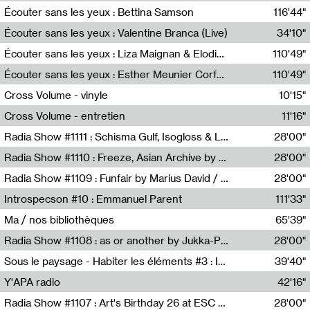
Écouter sans les yeux : Bettina Samson
116'44"
Bettina Samson
Écouter sans les yeux : Valentine Branca (Live)
34'10"
Valentine Branca
Écouter sans les yeux : Liza Maignan & Elodie Lecat
110'49"
Liza Maignan,Elodie Lecat
Écouter sans les yeux : Esther Meunier Corfdyr
110'49"
Esther Meunier Corfdyr
Cross Volume - vinyle
10'15"
Théo Robine-Langlois,Emilien Chesnot,Mia Trabalon
Cross Volume - entretien
11'16"
Théo Robine-Langlois,Emilien Chesnot,Mia Trabalon
Radia Show #1111 : Schisma Gulf, Isogloss & Lament For The Old Clock By Harvey Young / Resonance
28'00"
Resonance
Radia Show #1110 : Freeze, Asian Archive by Avita Maheen / Radio Worm
28'00"
Radio WORM
Radia Show #1109 : Funfair by Marius David / JET FM
28'00"
Jet FM
Introspecson #10 : Emmanuel Parent
111'33"
Pierre Henry,Emmanuel Parent
Ma / nos bibliothèques
65'39"
Sarah Tritz,Elene Lapiashivili,Justin Marconnet,Mateo Cuche,Esther Lechevalier,Suzie Lecroart,Romance Castelet
Radia Show #1108 : as or another by Jukka-Pekka Kervinen / Rádio Zero
28'00"
Radio Zero
Sous le paysage - Habiter les éléments #3 : Interprétations, rituels et symboliques des éléments
39'40"
Nastassja Martin
Y'APA radio
42'16"
Pierrick Mouton
Radia Show #1107 : Art's Birthday 26 at ESC - Medien Kunst Labor
28'00"