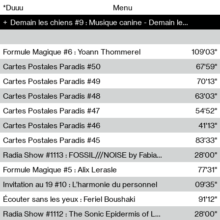
00
00
*Duuu
Menu
Demain les chiens #9 : Musique canine - Demain les chiens (9)
00
00
Formule Magique #6 : Yoann Thommerel
109'03"
Nathalie Lacroix,Yoann Thommerel
Cartes Postales Paradis #50
67'59"
Zoé Leroux
Cartes Postales Paradis #49
70'13"
Aurore Portales
Cartes Postales Paradis #48
63'03"
Mathias Dupaquier
Cartes Postales Paradis #47
54'52"
Raymond Engramer
Cartes Postales Paradis #46
41'13"
Sarah Banville
Cartes Postales Paradis #45
83'33"
Mateo Cuin
Radia Show #1113 : FOSSIL///NOISE by Fabiana Gibim / Wave Farm
28'00"
Wave Farm
Formule Magique #5 : Alix Lerasle
77'31"
Nathalie Lacroix
Invitation au 19 #10 : L’harmonie du personnel
09'35"
19, CRAC
Écouter sans les yeux : Feriel Boushaki
91'12"
Feriel Boushaki
Radia Show #1112 : The Sonic Epidermis of Lake Léman by Paul Courlet / Guest Slot
28'00"