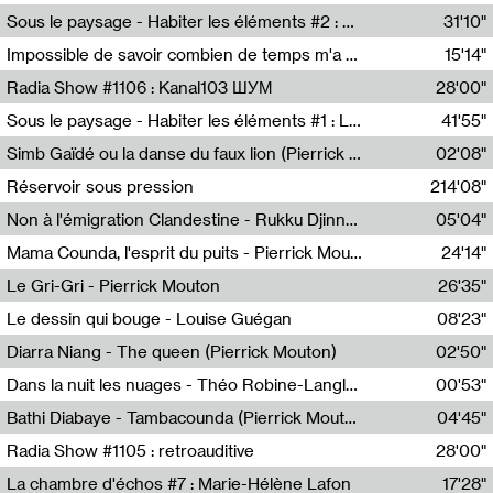
Radio Helsinki
Sous le paysage - Habiter les éléments #2 : Vers le tournant élémentaire
31'10"
Nastassja Martin
Impossible de savoir combien de temps m'a échappé
15'14"
Mélanie Blaison,Mateo Cuin
Radia Show #1106 : Kanal103 ШУМ
28'00"
Kanal103
Sous le paysage - Habiter les éléments #1 : Les éléments et les débordements du vivant
41'55"
Nastassja Martin
Simb Gaïdé ou la danse du faux lion (Pierrick Mouton)
02'08"
Pierrick Mouton,Simb Gaïdé
Réservoir sous pression
214'08"
Non à l'émigration Clandestine - Rukku Djinne Squad (Eden Tinto Collins)
05'04"
Eden Tinto Collins,Rukku Djinne
Mama Counda, l'esprit du puits - Pierrick Mouton
24'14"
Pierrick Mouton
Le Gri-Gri - Pierrick Mouton
26'35"
Pierrick Mouton
Le dessin qui bouge - Louise Guégan
08'23"
Louise Guégan
Diarra Niang - The queen (Pierrick Mouton)
02'50"
Pierrick Mouton,Diarra Niang
Dans la nuit les nuages - Théo Robine-Langlois
00'53"
Théo Robine-Langlois,LD Beat
Bathi Diabaye - Tambacounda (Pierrick Mouton)
04'45"
Pierrick Mouton,Bathi Diabaye
Radia Show #1105 : retroauditive
28'00"
Soundart Radio
La chambre d'échos #7 : Marie-Hélène Lafon
17'28"