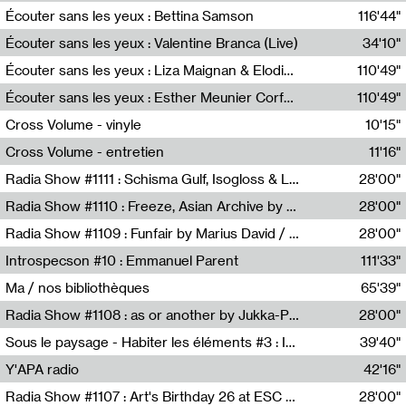
Écouter sans les yeux : Bettina Samson
116'44"
Bettina Samson
Écouter sans les yeux : Valentine Branca (Live)
34'10"
Valentine Branca
Écouter sans les yeux : Liza Maignan & Elodie Lecat
110'49"
Liza Maignan,Elodie Lecat
Écouter sans les yeux : Esther Meunier Corfdyr
110'49"
Esther Meunier Corfdyr
Cross Volume - vinyle
10'15"
Théo Robine-Langlois,Emilien Chesnot,Mia Trabalon
Cross Volume - entretien
11'16"
Théo Robine-Langlois,Emilien Chesnot,Mia Trabalon
Radia Show #1111 : Schisma Gulf, Isogloss & Lament For The Old Clock By Harvey Young / Resonance
28'00"
Resonance
Radia Show #1110 : Freeze, Asian Archive by Avita Maheen / Radio Worm
28'00"
Radio WORM
Radia Show #1109 : Funfair by Marius David / JET FM
28'00"
Jet FM
Introspecson #10 : Emmanuel Parent
111'33"
Pierre Henry,Emmanuel Parent
Ma / nos bibliothèques
65'39"
Sarah Tritz,Elene Lapiashivili,Justin Marconnet,Mateo Cuche,Esther Lechevalier,Suzie Lecroart,Romance Castelet
Radia Show #1108 : as or another by Jukka-Pekka Kervinen / Rádio Zero
28'00"
Radio Zero
Sous le paysage - Habiter les éléments #3 : Interprétations, rituels et symboliques des éléments
39'40"
Nastassja Martin
Y'APA radio
42'16"
Pierrick Mouton
Radia Show #1107 : Art's Birthday 26 at ESC - Medien Kunst Labor
28'00"