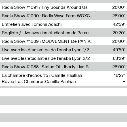
Diffusion FM
Radia Show #1091 : Tiny Sounds Around Us
28'00"
Radio Študent
Radia Show #1090 : Radia Wave Farm WGXC Corey De Juan Sherrard Jr Startalk
28'00"
Wave Farm
Entretien avec Tomomi Adachi
42'59"
Tomomi Adachi,Loraine Baud
Regilote / Live avec les étudiant·es de 3e année de l'EMA
29'20"
Nima Henryon,Athéna Noël,Amir Genillon,Ibourayane Ahmadi,Manelle Cherrih,Honorine Gibello,John Weeber,Manon Joseph
Radia Show #1089 : MOUVEMENT De PANIK (Radio Panik)
28'00"
Radio Panik
Live avec les étudiant·es de l'ensba Lyon 1/2
49'59"
Live avec les étudiant·es de l'ensba Lyon 2/2
63'29"
Radia Show #1088 : Statue Of Liberty Live By Ed Baxter (Resonance)
28'00"
Resonance
La chambre d'échos #5 : Camille Paulhan
16'27"
Revue Les Chambres,Camille Paulhan