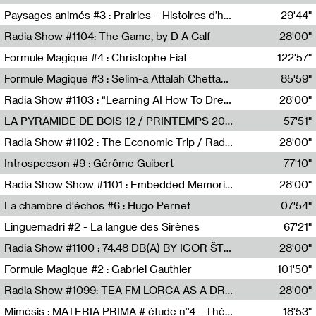
Revue Les Chambres,Marie-Hélène Lafon
Paysages animés #3 : Prairies – Histoires d’herbes et d’humains
29'44"
Anne Simon
Radia Show #1104: The Game, by D A Calf
28'00"
Radio One NZ
Formule Magique #4 : Christophe Fiat
122'57"
Nathalie Lacroix
Formule Magique #3 : Selim-a Attalah Chettaoui
85'59"
Nathalie Lacroix,Selim-a Attalah Chettaoui
Radia Show #1103 : “Learning AI How To Dream” by Sebastian Dingens (Radio Campus Bruxelles)
28'00"
Radio Campus Bruxelles
LA PYRAMIDE DE BOIS 12 / PRINTEMPS 2026
57'51"
Sammy Stein
Radia Show #1102 : The Economic Trip / Radio Grenouille
28'00"
Radio Grenouille
Introspecson #9 : Gérôme Guibert
77'10"
Pierre Henry,Gérôme Guibert
Radia Show Show #1101 : Embedded Memories by Jimmy Peggie / radioart106
28'00"
Jimmy Peggie,radioart106
La chambre d'échos #6 : Hugo Pernet
07'54"
Revue Les Chambres,Hugo Pernet
Linguemadri #2 - La langue des Sirènes
67'21"
Meris Angioletti
Radia Show #1100 : 74.48 DB(A) BY IGOR ŠTROMAJER FOR RADIO X
28'00"
radio x
Formule Magique #2 : Gabriel Gauthier
101'50"
Nathalie Lacroix,Gabriel Gauthier
Radia Show #1099: TEA FM LORCA AS A DREAM
28'00"
TEAFM
Mimésis : MATERIA PRIMA # étude n°4 - Théâtre de l’Aquarium
18'53"