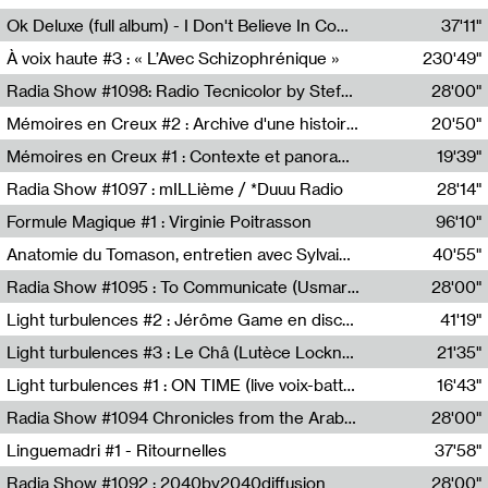
Francesco Russo,Scuola della Crisi
Ok Deluxe (full album) - I Don't Believe In Computing
37'11"
Corentin Canesson,Julien Tiberi,Charlie Hamish Jeffery
À voix haute #3 : « L’Avec Schizophrénique »
230'49"
Agathe Boulanger,Sybille Chevreuse,Carine Lendrin,Léna Monnier,Graziela Susin,Camille Zuber
Radia Show #1098: Radio Tecnicolor by Stefan Nussbaumer & Georg Zichy (Radio Orange 94.0)
28'00"
Radio Orange 94.0
Mémoires en Creux #2 : Archive d'une histoire artistique
20'50"
Sophie Auger-Grappin
Mémoires en Creux #1 : Contexte et panorama
19'39"
Sophie Auger-Grappin
Radia Show #1097 : mILLième / *Duuu Radio
28'14"
Cécile Tonizzo,Nicolas Couturier,Manuel Zenner,Aquila Lescene,Curtis Coco,Cyril Magnier
Formule Magique #1 : Virginie Poitrasson
96'10"
Nathalie Lacroix,Virginie Poitrasson
Anatomie du Tomason, entretien avec Sylvain Cardonnel
40'55"
Loraine Baud,Sylvain Cardonnel
Radia Show #1095 : To Communicate (Usmaradio)
28'00"
Usmaradio
Light turbulences #2 : Jérôme Game en discussion avec Thomas Corlin
41'19"
Jérôme Game,Thomas Corlin,Thierry Raynaud,Hubert Colas
Light turbulences #3 : Le Châ (Lutèce Lockness)
21'35"
Lutèce Lockness
Light turbulences #1 : ON TIME (live voix-batterie) avec Jérôme Game & Jean-Michel Espitallier
16'43"
Jérôme Game,Jean-Michel Espitallier
Radia Show #1094 Chronicles from the Arab Cold War by Ghazi Barakat
28'00"
Reboot.fm
Linguemadri #1 - Ritournelles
37'58"
Meris Angioletti
Radia Show #1092 : 2040by2040diffusion
28'00"