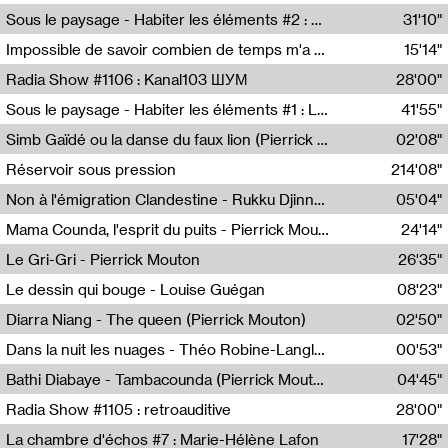
Radio Helsinki
Sous le paysage - Habiter les éléments #2 : Vers le tournant élémentaire
31'10"
Nastassja Martin
Impossible de savoir combien de temps m'a échappé
15'14"
Mélanie Blaison,Mateo Cuin
Radia Show #1106 : Kanal103 ШУМ
28'00"
Kanal103
Sous le paysage - Habiter les éléments #1 : Les éléments et les débordements du vivant
41'55"
Nastassja Martin
Simb Gaïdé ou la danse du faux lion (Pierrick Mouton)
02'08"
Pierrick Mouton,Simb Gaïdé
Réservoir sous pression
214'08"
Non à l'émigration Clandestine - Rukku Djinne Squad (Eden Tinto Collins)
05'04"
Eden Tinto Collins,Rukku Djinne
Mama Counda, l'esprit du puits - Pierrick Mouton
24'14"
Pierrick Mouton
Le Gri-Gri - Pierrick Mouton
26'35"
Pierrick Mouton
Le dessin qui bouge - Louise Guégan
08'23"
Louise Guégan
Diarra Niang - The queen (Pierrick Mouton)
02'50"
Pierrick Mouton,Diarra Niang
Dans la nuit les nuages - Théo Robine-Langlois
00'53"
Théo Robine-Langlois,LD Beat
Bathi Diabaye - Tambacounda (Pierrick Mouton)
04'45"
Pierrick Mouton,Bathi Diabaye
Radia Show #1105 : retroauditive
28'00"
Soundart Radio
La chambre d'échos #7 : Marie-Hélène Lafon
17'28"