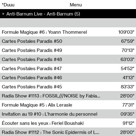
00
00
*Duuu
Menu
Anti-Barnum Live - Anti-Barnum (5)
00
00
Formule Magique #6 : Yoann Thommerel
109'03"
Nathalie Lacroix,Yoann Thommerel
Cartes Postales Paradis #50
67'59"
Zoé Leroux
Cartes Postales Paradis #49
70'13"
Aurore Portales
Cartes Postales Paradis #48
63'03"
Mathias Dupaquier
Cartes Postales Paradis #47
54'52"
Raymond Engramer
Cartes Postales Paradis #46
41'13"
Sarah Banville
Cartes Postales Paradis #45
83'33"
Mateo Cuin
Radia Show #1113 : FOSSIL///NOISE by Fabiana Gibim / Wave Farm
28'00"
Wave Farm
Formule Magique #5 : Alix Lerasle
77'31"
Nathalie Lacroix
Invitation au 19 #10 : L’harmonie du personnel
09'35"
19, CRAC
Écouter sans les yeux : Feriel Boushaki
91'12"
Feriel Boushaki
Radia Show #1112 : The Sonic Epidermis of Lake Léman by Paul Courlet / Guest Slot
28'00"