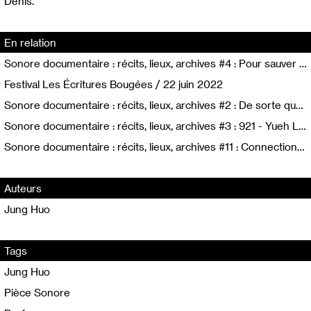
Denis.
En relation
Sonore documentaire : récits, lieux, archives #4 : Pour sauver les roses - Anna Devillers
Festival Les Écritures Bougées / 22 juin 2022
Sonore documentaire : récits, lieux, archives #2 : De sorte que pendant longtemps je n’ai pas pu parler de cette histoire avec quiconque - Clémence Delbart Seye
Sonore documentaire : récits, lieux, archives #3 : 921 - Yueh Ling
Sonore documentaire : récits, lieux, archives #11 : Connection - Noémie Vincent-Maudry
Auteurs
Jung Huo
Tags
Jung Huo
Pièce Sonore