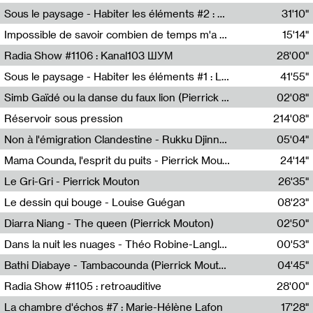
Radio Helsinki
Sous le paysage - Habiter les éléments #2 : Vers le tournant élémentaire
31'10"
Nastassja Martin
Impossible de savoir combien de temps m'a échappé
15'14"
Mélanie Blaison,Mateo Cuin
Radia Show #1106 : Kanal103 ШУМ
28'00"
Kanal103
Sous le paysage - Habiter les éléments #1 : Les éléments et les débordements du vivant
41'55"
Nastassja Martin
Simb Gaïdé ou la danse du faux lion (Pierrick Mouton)
02'08"
Pierrick Mouton,Simb Gaïdé
Réservoir sous pression
214'08"
Non à l'émigration Clandestine - Rukku Djinne Squad (Eden Tinto Collins)
05'04"
Eden Tinto Collins,Rukku Djinne
Mama Counda, l'esprit du puits - Pierrick Mouton
24'14"
Pierrick Mouton
Le Gri-Gri - Pierrick Mouton
26'35"
Pierrick Mouton
Le dessin qui bouge - Louise Guégan
08'23"
Louise Guégan
Diarra Niang - The queen (Pierrick Mouton)
02'50"
Pierrick Mouton,Diarra Niang
Dans la nuit les nuages - Théo Robine-Langlois
00'53"
Théo Robine-Langlois,LD Beat
Bathi Diabaye - Tambacounda (Pierrick Mouton)
04'45"
Pierrick Mouton,Bathi Diabaye
Radia Show #1105 : retroauditive
28'00"
Soundart Radio
La chambre d'échos #7 : Marie-Hélène Lafon
17'28"