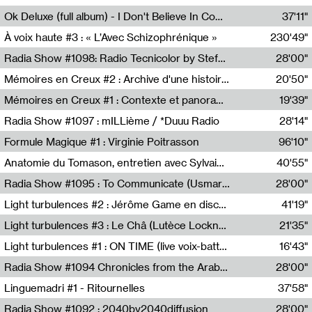
Francesco Russo,Scuola della Crisi
Ok Deluxe (full album) - I Don't Believe In Computing
37'11"
Corentin Canesson,Julien Tiberi,Charlie Hamish Jeffery
À voix haute #3 : « L’Avec Schizophrénique »
230'49"
Agathe Boulanger,Sybille Chevreuse,Carine Lendrin,Léna Monnier,Graziela Susin,Camille Zuber
Radia Show #1098: Radio Tecnicolor by Stefan Nussbaumer & Georg Zichy (Radio Orange 94.0)
28'00"
Radio Orange 94.0
Mémoires en Creux #2 : Archive d'une histoire artistique
20'50"
Sophie Auger-Grappin
Mémoires en Creux #1 : Contexte et panorama
19'39"
Sophie Auger-Grappin
Radia Show #1097 : mILLième / *Duuu Radio
28'14"
Cécile Tonizzo,Nicolas Couturier,Manuel Zenner,Aquila Lescene,Curtis Coco,Cyril Magnier
Formule Magique #1 : Virginie Poitrasson
96'10"
Nathalie Lacroix,Virginie Poitrasson
Anatomie du Tomason, entretien avec Sylvain Cardonnel
40'55"
Loraine Baud,Sylvain Cardonnel
Radia Show #1095 : To Communicate (Usmaradio)
28'00"
Usmaradio
Light turbulences #2 : Jérôme Game en discussion avec Thomas Corlin
41'19"
Jérôme Game,Thomas Corlin,Thierry Raynaud,Hubert Colas
Light turbulences #3 : Le Châ (Lutèce Lockness)
21'35"
Lutèce Lockness
Light turbulences #1 : ON TIME (live voix-batterie) avec Jérôme Game & Jean-Michel Espitallier
16'43"
Jérôme Game,Jean-Michel Espitallier
Radia Show #1094 Chronicles from the Arab Cold War by Ghazi Barakat
28'00"
Reboot.fm
Linguemadri #1 - Ritournelles
37'58"
Meris Angioletti
Radia Show #1092 : 2040by2040diffusion
28'00"