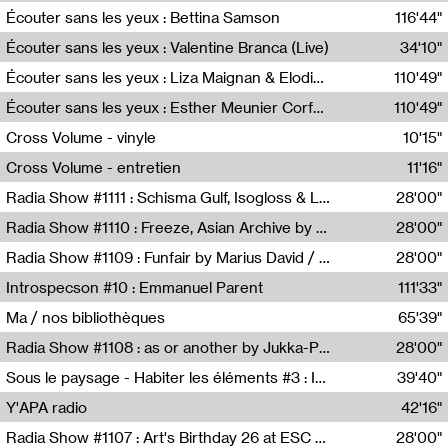
Écouter sans les yeux : Bettina Samson
116'44"
Bettina Samson
Écouter sans les yeux : Valentine Branca (Live)
34'10"
Valentine Branca
Écouter sans les yeux : Liza Maignan & Elodie Lecat
110'49"
Liza Maignan,Elodie Lecat
Écouter sans les yeux : Esther Meunier Corfdyr
110'49"
Esther Meunier Corfdyr
Cross Volume - vinyle
10'15"
Théo Robine-Langlois,Emilien Chesnot,Mia Trabalon
Cross Volume - entretien
11'16"
Théo Robine-Langlois,Emilien Chesnot,Mia Trabalon
Radia Show #1111 : Schisma Gulf, Isogloss & Lament For The Old Clock By Harvey Young / Resonance
28'00"
Resonance
Radia Show #1110 : Freeze, Asian Archive by Avita Maheen / Radio Worm
28'00"
Radio WORM
Radia Show #1109 : Funfair by Marius David / JET FM
28'00"
Jet FM
Introspecson #10 : Emmanuel Parent
111'33"
Pierre Henry,Emmanuel Parent
Ma / nos bibliothèques
65'39"
Sarah Tritz,Elene Lapiashivili,Justin Marconnet,Mateo Cuche,Esther Lechevalier,Suzie Lecroart,Romance Castelet
Radia Show #1108 : as or another by Jukka-Pekka Kervinen / Rádio Zero
28'00"
Radio Zero
Sous le paysage - Habiter les éléments #3 : Interprétations, rituels et symboliques des éléments
39'40"
Nastassja Martin
Y'APA radio
42'16"
Pierrick Mouton
Radia Show #1107 : Art's Birthday 26 at ESC - Medien Kunst Labor
28'00"