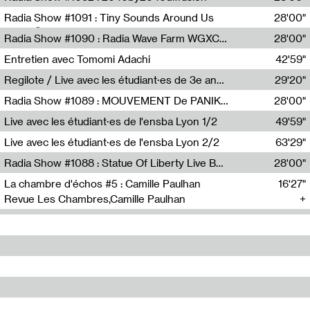
Diffusion FM
Radia Show #1091 : Tiny Sounds Around Us
28'00"
Radio Študent
Radia Show #1090 : Radia Wave Farm WGXC Corey De Juan Sherrard Jr Startalk
28'00"
Wave Farm
Entretien avec Tomomi Adachi
42'59"
Tomomi Adachi,Loraine Baud
Regilote / Live avec les étudiant·es de 3e année de l'EMA
29'20"
Nima Henryon,Athéna Noël,Amir Genillon,Ibourayane Ahmadi,Manelle Cherrih,Honorine Gibello,John Weeber,Manon Joseph
Radia Show #1089 : MOUVEMENT De PANIK (Radio Panik)
28'00"
Radio Panik
Live avec les étudiant·es de l'ensba Lyon 1/2
49'59"
Live avec les étudiant·es de l'ensba Lyon 2/2
63'29"
Radia Show #1088 : Statue Of Liberty Live By Ed Baxter (Resonance)
28'00"
Resonance
La chambre d'échos #5 : Camille Paulhan
16'27"
Revue Les Chambres,Camille Paulhan