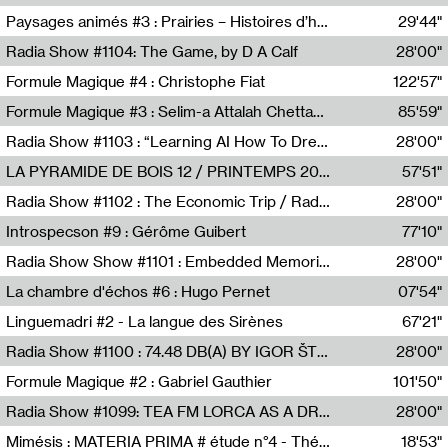
Revue Les Chambres,Marie-Hélène Lafon
Paysages animés #3 : Prairies – Histoires d’herbes et d’humains
29'44"
Anne Simon
Radia Show #1104: The Game, by D A Calf
28'00"
Radio One NZ
Formule Magique #4 : Christophe Fiat
122'57"
Nathalie Lacroix
Formule Magique #3 : Selim-a Attalah Chettaoui
85'59"
Nathalie Lacroix,Selim-a Attalah Chettaoui
Radia Show #1103 : “Learning AI How To Dream” by Sebastian Dingens (Radio Campus Bruxelles)
28'00"
Radio Campus Bruxelles
LA PYRAMIDE DE BOIS 12 / PRINTEMPS 2026
57'51"
Sammy Stein
Radia Show #1102 : The Economic Trip / Radio Grenouille
28'00"
Radio Grenouille
Introspecson #9 : Gérôme Guibert
77'10"
Pierre Henry,Gérôme Guibert
Radia Show Show #1101 : Embedded Memories by Jimmy Peggie / radioart106
28'00"
Jimmy Peggie,radioart106
La chambre d'échos #6 : Hugo Pernet
07'54"
Revue Les Chambres,Hugo Pernet
Linguemadri #2 - La langue des Sirènes
67'21"
Meris Angioletti
Radia Show #1100 : 74.48 DB(A) BY IGOR ŠTROMAJER FOR RADIO X
28'00"
radio x
Formule Magique #2 : Gabriel Gauthier
101'50"
Nathalie Lacroix,Gabriel Gauthier
Radia Show #1099: TEA FM LORCA AS A DREAM
28'00"
TEAFM
Mimésis : MATERIA PRIMA # étude n°4 - Théâtre de l’Aquarium
18'53"