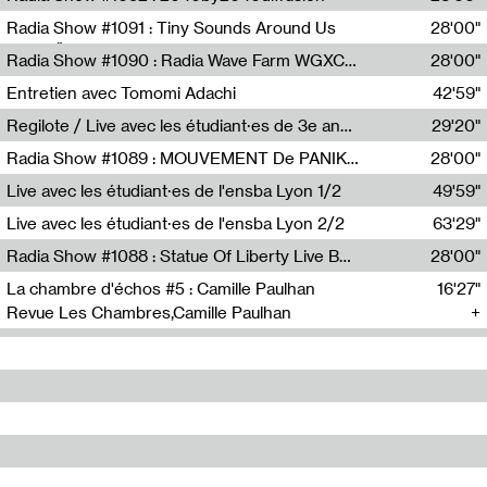
Diffusion FM
Radia Show #1091 : Tiny Sounds Around Us
28'00"
Radio Študent
Radia Show #1090 : Radia Wave Farm WGXC Corey De Juan Sherrard Jr Startalk
28'00"
Wave Farm
Entretien avec Tomomi Adachi
42'59"
Tomomi Adachi,Loraine Baud
Regilote / Live avec les étudiant·es de 3e année de l'EMA
29'20"
Nima Henryon,Athéna Noël,Amir Genillon,Ibourayane Ahmadi,Manelle Cherrih,Honorine Gibello,John Weeber,Manon Joseph
Radia Show #1089 : MOUVEMENT De PANIK (Radio Panik)
28'00"
Radio Panik
Live avec les étudiant·es de l'ensba Lyon 1/2
49'59"
Live avec les étudiant·es de l'ensba Lyon 2/2
63'29"
Radia Show #1088 : Statue Of Liberty Live By Ed Baxter (Resonance)
28'00"
Resonance
La chambre d'échos #5 : Camille Paulhan
16'27"
Revue Les Chambres,Camille Paulhan