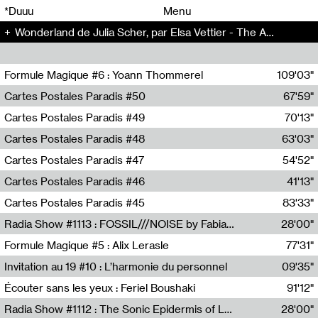
00
00
*Duuu
Menu
Wonderland de Julia Scher, par Elsa Vettier - The Artificial Kid (14)
00
00
Formule Magique #6 : Yoann Thommerel
109'03"
Nathalie Lacroix,Yoann Thommerel
Cartes Postales Paradis #50
67'59"
Zoé Leroux
Cartes Postales Paradis #49
70'13"
Aurore Portales
Cartes Postales Paradis #48
63'03"
Mathias Dupaquier
Cartes Postales Paradis #47
54'52"
Raymond Engramer
Cartes Postales Paradis #46
41'13"
Sarah Banville
Cartes Postales Paradis #45
83'33"
Mateo Cuin
Radia Show #1113 : FOSSIL///NOISE by Fabiana Gibim / Wave Farm
28'00"
Wave Farm
Formule Magique #5 : Alix Lerasle
77'31"
Nathalie Lacroix
Invitation au 19 #10 : L’harmonie du personnel
09'35"
19, CRAC
Écouter sans les yeux : Feriel Boushaki
91'12"
Feriel Boushaki
Radia Show #1112 : The Sonic Epidermis of Lake Léman by Paul Courlet / Guest Slot
28'00"