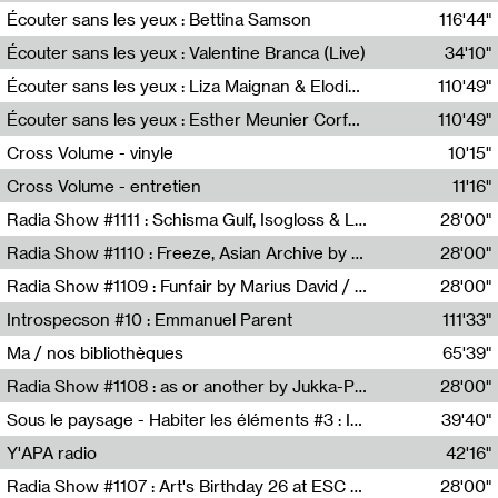
Écouter sans les yeux : Bettina Samson
116'44"
Bettina Samson
Écouter sans les yeux : Valentine Branca (Live)
34'10"
Valentine Branca
Écouter sans les yeux : Liza Maignan & Elodie Lecat
110'49"
Liza Maignan,Elodie Lecat
Écouter sans les yeux : Esther Meunier Corfdyr
110'49"
Esther Meunier Corfdyr
Cross Volume - vinyle
10'15"
Théo Robine-Langlois,Emilien Chesnot,Mia Trabalon
Cross Volume - entretien
11'16"
Théo Robine-Langlois,Emilien Chesnot,Mia Trabalon
Radia Show #1111 : Schisma Gulf, Isogloss & Lament For The Old Clock By Harvey Young / Resonance
28'00"
Resonance
Radia Show #1110 : Freeze, Asian Archive by Avita Maheen / Radio Worm
28'00"
Radio WORM
Radia Show #1109 : Funfair by Marius David / JET FM
28'00"
Jet FM
Introspecson #10 : Emmanuel Parent
111'33"
Pierre Henry,Emmanuel Parent
Ma / nos bibliothèques
65'39"
Sarah Tritz,Elene Lapiashivili,Justin Marconnet,Mateo Cuche,Esther Lechevalier,Suzie Lecroart,Romance Castelet
Radia Show #1108 : as or another by Jukka-Pekka Kervinen / Rádio Zero
28'00"
Radio Zero
Sous le paysage - Habiter les éléments #3 : Interprétations, rituels et symboliques des éléments
39'40"
Nastassja Martin
Y'APA radio
42'16"
Pierrick Mouton
Radia Show #1107 : Art's Birthday 26 at ESC - Medien Kunst Labor
28'00"