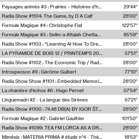
Revue Les Chambres,Marie-Hélène Lafon
Paysages animés #3 : Prairies – Histoires d’herbes et d’humains
29'44"
Anne Simon
Radia Show #1104: The Game, by D A Calf
28'00"
Radio One NZ
Formule Magique #4 : Christophe Fiat
122'57"
Nathalie Lacroix
Formule Magique #3 : Selim-a Attalah Chettaoui
85'59"
Nathalie Lacroix,Selim-a Attalah Chettaoui
Radia Show #1103 : “Learning AI How To Dream” by Sebastian Dingens (Radio Campus Bruxelles)
28'00"
Radio Campus Bruxelles
LA PYRAMIDE DE BOIS 12 / PRINTEMPS 2026
57'51"
Sammy Stein
Radia Show #1102 : The Economic Trip / Radio Grenouille
28'00"
Radio Grenouille
Introspecson #9 : Gérôme Guibert
77'10"
Pierre Henry,Gérôme Guibert
Radia Show Show #1101 : Embedded Memories by Jimmy Peggie / radioart106
28'00"
Jimmy Peggie,radioart106
La chambre d'échos #6 : Hugo Pernet
07'54"
Revue Les Chambres,Hugo Pernet
Linguemadri #2 - La langue des Sirènes
67'21"
Meris Angioletti
Radia Show #1100 : 74.48 DB(A) BY IGOR ŠTROMAJER FOR RADIO X
28'00"
radio x
Formule Magique #2 : Gabriel Gauthier
101'50"
Nathalie Lacroix,Gabriel Gauthier
Radia Show #1099: TEA FM LORCA AS A DREAM
28'00"
TEAFM
Mimésis : MATERIA PRIMA # étude n°4 - Théâtre de l’Aquarium
18'53"