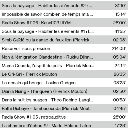
Radio Helsinki
Sous le paysage - Habiter les éléments #2 : Vers le tournant élémentaire
31'10"
Nastassja Martin
Impossible de savoir combien de temps m'a échappé
15'14"
Mélanie Blaison,Mateo Cuin
Radia Show #1106 : Kanal103 ШУМ
28'00"
Kanal103
Sous le paysage - Habiter les éléments #1 : Les éléments et les débordements du vivant
41'55"
Nastassja Martin
Simb Gaïdé ou la danse du faux lion (Pierrick Mouton)
02'08"
Pierrick Mouton,Simb Gaïdé
Réservoir sous pression
214'08"
Non à l'émigration Clandestine - Rukku Djinne Squad (Eden Tinto Collins)
05'04"
Eden Tinto Collins,Rukku Djinne
Mama Counda, l'esprit du puits - Pierrick Mouton
24'14"
Pierrick Mouton
Le Gri-Gri - Pierrick Mouton
26'35"
Pierrick Mouton
Le dessin qui bouge - Louise Guégan
08'23"
Louise Guégan
Diarra Niang - The queen (Pierrick Mouton)
02'50"
Pierrick Mouton,Diarra Niang
Dans la nuit les nuages - Théo Robine-Langlois
00'53"
Théo Robine-Langlois,LD Beat
Bathi Diabaye - Tambacounda (Pierrick Mouton)
04'45"
Pierrick Mouton,Bathi Diabaye
Radia Show #1105 : retroauditive
28'00"
Soundart Radio
La chambre d'échos #7 : Marie-Hélène Lafon
17'28"