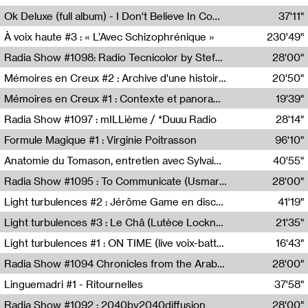
Francesco Russo,Scuola della Crisi
Ok Deluxe (full album) - I Don't Believe In Computing
37'11"
Corentin Canesson,Julien Tiberi,Charlie Hamish Jeffery
À voix haute #3 : « L’Avec Schizophrénique »
230'49"
Agathe Boulanger,Sybille Chevreuse,Carine Lendrin,Léna Monnier,Graziela Susin,Camille Zuber
Radia Show #1098: Radio Tecnicolor by Stefan Nussbaumer & Georg Zichy (Radio Orange 94.0)
28'00"
Radio Orange 94.0
Mémoires en Creux #2 : Archive d'une histoire artistique
20'50"
Sophie Auger-Grappin
Mémoires en Creux #1 : Contexte et panorama
19'39"
Sophie Auger-Grappin
Radia Show #1097 : mILLième / *Duuu Radio
28'14"
Cécile Tonizzo,Nicolas Couturier,Manuel Zenner,Aquila Lescene,Curtis Coco,Cyril Magnier
Formule Magique #1 : Virginie Poitrasson
96'10"
Nathalie Lacroix,Virginie Poitrasson
Anatomie du Tomason, entretien avec Sylvain Cardonnel
40'55"
Loraine Baud,Sylvain Cardonnel
Radia Show #1095 : To Communicate (Usmaradio)
28'00"
Usmaradio
Light turbulences #2 : Jérôme Game en discussion avec Thomas Corlin
41'19"
Jérôme Game,Thomas Corlin,Thierry Raynaud,Hubert Colas
Light turbulences #3 : Le Châ (Lutèce Lockness)
21'35"
Lutèce Lockness
Light turbulences #1 : ON TIME (live voix-batterie) avec Jérôme Game & Jean-Michel Espitallier
16'43"
Jérôme Game,Jean-Michel Espitallier
Radia Show #1094 Chronicles from the Arab Cold War by Ghazi Barakat
28'00"
Reboot.fm
Linguemadri #1 - Ritournelles
37'58"
Meris Angioletti
Radia Show #1092 : 2040by2040diffusion
28'00"