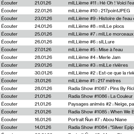
Écouter
21.01.26
mILLième #11 : Hé Oh ! Voici l'ea
Écouter
22.01.26
mILLième #10 : 217pointJPEG
Écouter
23.01.26
mILLième #9 : Histoire de l'eau de
Écouter
24.01.26
mILLième #8 : mILLe plocs
Écouter
25.01.26
mILLième #7 : mILLe morceaux
Écouter
26.01.26
mILLième #6 : sILLure
Écouter
27.01.26
mILLième #5 : Mise à l'eau
Écouter
28.01.26
mILLième #4 : Merle Jam
Écouter
29.01.26
mILLième #3 : miLLe rivières
Écouter
30.01.26
mILLième #2 : Est-ce que la riv
Écouter
31.01.26
mILLième #1 : 217 mètres
Écouter
28.01.26
Radia Show #1087 : Pins By Ri
Écouter
21.01.26
Écouter
21.01.26
Paysages animés #2 : Neige, p
Écouter
21.01.26
Écouter
16.01.26
Portrait Ñun #7 : Abou Niane
Écouter
14.01.26