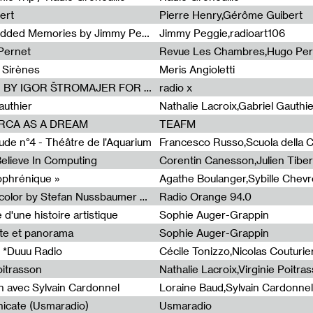
ert
Pierre Henry,Gérôme Guibert
Radia Show Show #1101 : Embedded Memories by Jimmy Peggie / radioart106
Jimmy Peggie,radioart106
Pernet
Revue Les Chambres,Hugo Per
 Sirènes
Meris Angioletti
Radia Show #1100 : 74.48 DB(A) BY IGOR ŠTROMAJER FOR RADIO X
radio x
authier
Nathalie Lacroix,Gabriel Gauthi
ORCA AS A DREAM
TEAFM
de n°4 - Théâtre de l’Aquarium
Francesco Russo,Scuola della Cr
 Believe In Computing
zophrénique »
Radia Show #1098: Radio Tecnicolor by Stefan Nussbaumer & Georg Zichy (Radio Orange 94.0)
Radio Orange 94.0
d'une histoire artistique
Sophie Auger-Grappin
te et panorama
Sophie Auger-Grappin
 *Duuu Radio
oitrasson
Nathalie Lacroix,Virginie Poitra
n avec Sylvain Cardonnel
Loraine Baud,Sylvain Cardonnel
icate (Usmaradio)
Usmaradio