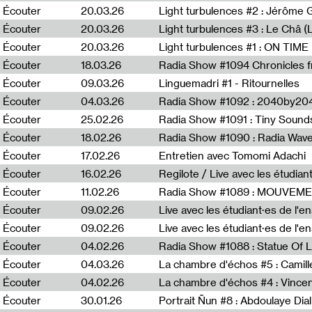
Écouter
20.03.26
Écouter
20.03.26
Light turbulences #3 : Le Châ 
Écouter
20.03.26
Écouter
18.03.26
Écouter
09.03.26
Linguemadri #1 - Ritournelles
Écouter
04.03.26
Radia Show #1092 : 2040by204
Écouter
25.02.26
Radia Show #1091 : Tiny Sound
Écouter
18.02.26
Écouter
17.02.26
Entretien avec Tomomi Adachi
Écouter
16.02.26
Regilote / Live avec les étudia
Écouter
11.02.26
Radia Show #1089 : MOUVEMEN
Écouter
09.02.26
Live avec les étudiant·es de l'e
Écouter
09.02.26
Live avec les étudiant·es de l'
Écouter
04.02.26
Écouter
04.03.26
La chambre d'échos #5 : Camill
Écouter
04.02.26
La chambre d'échos #4 : Vince
Écouter
30.01.26
Portrait Ñun #8 : Abdoulaye Dial