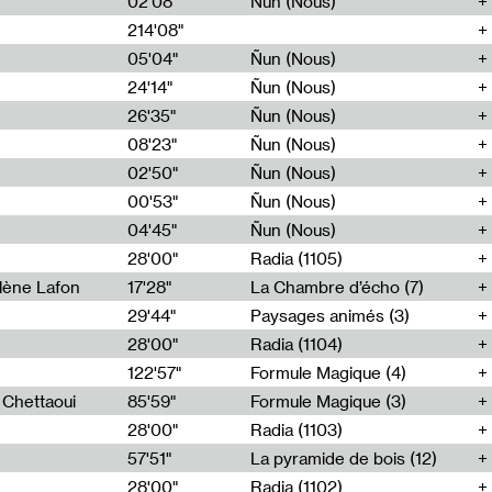
02'08"
Ñun (Nous)
214'08"
e
05'04"
Ñun (Nous)
24'14"
Ñun (Nous)
26'35"
Ñun (Nous)
08'23"
Ñun (Nous)
02'50"
Ñun (Nous)
00'53"
Ñun (Nous)
04'45"
Ñun (Nous)
28'00"
Radia (1105)
lène Lafon
17'28"
La Chambre d’écho (7)
29'44"
Paysages animés (3)
28'00"
Radia (1104)
122'57"
Formule Magique (4)
h Chettaoui
85'59"
Formule Magique (3)
28'00"
Radia (1103)
57'51"
La pyramide de bois (12)
28'00"
Radia (1102)