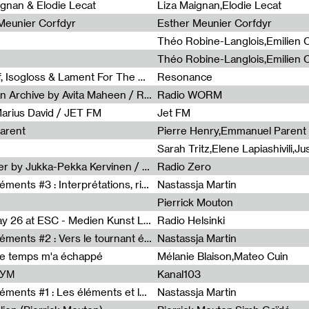
0
ignan & Elodie Lecat
Liza Maignan,Elodie Lecat
 Meunier Corfdyr
Esther Meunier Corfdyr
Radia Show #1111 : Schisma Gulf, Isogloss & Lament For The Old Clock By Harvey Young / Resonance
Resonance
Radia Show #1110 : Freeze, Asian Archive by Avita Maheen / Radio Worm
Radio WORM
Marius David / JET FM
Jet FM
arent
Pierre Henry,Emmanuel Parent
Radia Show #1108 : as or another by Jukka-Pekka Kervinen / Rádio Zero
Radio Zero
Sous le paysage - Habiter les éléments #3 : Interprétations, rituels et symboliques des éléments
Nastassja Martin
Pierrick Mouton
Radia Show #1107 : Art's Birthday 26 at ESC - Medien Kunst Labor
Radio Helsinki
Sous le paysage - Habiter les éléments #2 : Vers le tournant élémentaire
Nastassja Martin
de temps m'a échappé
Mélanie Blaison,Mateo Cuin
ШУМ
Kanal103
Sous le paysage - Habiter les éléments #1 : Les éléments et les débordements du vivant
Nastassja Martin