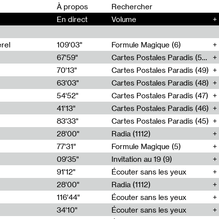
00
À propos
En direct
Volume
+
rel
109'03"
Formule Magique (6)
67'59"
Cartes Postales Paradis (50)
70'13"
Cartes Postales Paradis (49)
63'03"
Cartes Postales Paradis (48)
54'52"
Cartes Postales Paradis (47)
41'13"
Cartes Postales Paradis (46)
83'33"
Cartes Postales Paradis (45)
28'00"
Radia (1112)
77'31"
Formule Magique (5)
09'35"
Invitation au 19 (9)
91'12"
Écouter sans les yeux
28'00"
Radia (1112)
116'44"
Écouter sans les yeux
34'10"
Écouter sans les yeux