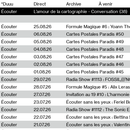
0
*Duuu
Direct
Archive
À venir
Écouter
L’amour de la cartographie - Conversation (38)
Écouter
25.08.26
Formule Magique #6 : Yoann T
Écouter
06.08.26
Cartes Postales Paradis #50
Écouter
05.08.26
Cartes Postales Paradis #49
Écouter
04.08.26
Cartes Postales Paradis #48
Écouter
03.08.26
Cartes Postales Paradis #47
Écouter
02.08.26
Cartes Postales Paradis #46
Écouter
01.08.26
Cartes Postales Paradis #45
Écouter
29.07.26
Écouter
28.07.26
Formule Magique #5 : Alix Leras
Écouter
27.07.26
Invitation au 19 #10 : L’harmoni
Écouter
23.07.26
Écouter sans les yeux : Feriel 
Écouter
22.07.26
Écouter
22.07.26
Écouter sans les yeux : Bettin
Écouter
21.07.26
Écouter sans les yeux : Valentin