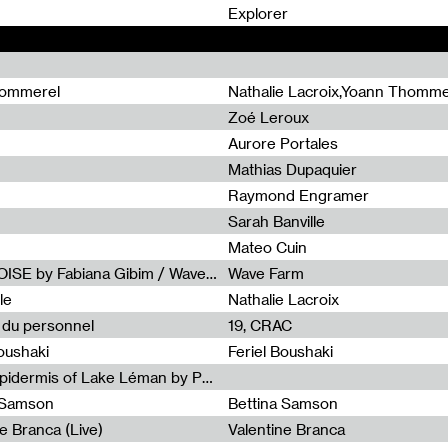
0
Explorer
hommerel
Nathalie Lacroix,Yoann Thomme
Zoé Leroux
Aurore Portales
Mathias Dupaquier
Raymond Engramer
Sarah Banville
Mateo Cuin
Radia Show #1113 : FOSSIL///NOISE by Fabiana Gibim / Wave Farm
Wave Farm
le
Nathalie Lacroix
e du personnel
19, CRAC
Boushaki
Feriel Boushaki
Radia Show #1112 : The Sonic Epidermis of Lake Léman by Paul Courlet / Guest Slot
a Samson
Bettina Samson
e Branca (Live)
Valentine Branca