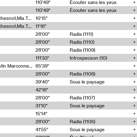
00
110'49"
Écouter sans les yeux
110'49"
Écouter sans les yeux
Théo Robine-Langlois,Emilien Chesnot,Mia Trabalon
10'15"
Théo Robine-Langlois,Emilien Chesnot,Mia Trabalon
11'16"
28'00"
Radia (1111)
28'00"
Radia (1110)
28'00"
Radia (1109)
111'33"
Introspecson (10)
Sarah Tritz,Elene Lapiashivili,Justin Marconnet,Mateo Cuche,Esther Lechevalier,Suzie Lecroart,Romance Castelet
65'39"
28'00"
Radia (1108)
39'40"
Sous le paysage
42'16"
28'00"
Radia (1107)
31'10"
Sous le paysage
15'14"
28'00"
Radia (1106)
41'55"
Sous le paysage