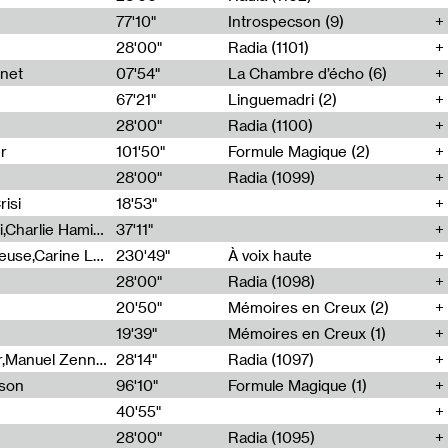
77'10"
Introspecson (9)
28'00"
Radia (1101)
net
07'54"
La Chambre d’écho (6)
67'21"
Linguemadri (2)
28'00"
Radia (1100)
er
101'50"
Formule Magique (2)
28'00"
Radia (1099)
isi
18'53"
Corentin Canesson,Julien Tiberi,Charlie Hamish Jeffery
37'11"
Agathe Boulanger,Sybille Chevreuse,Carine Lendrin,Léna Monnier,Graziela Susin,Camille Zuber
230'49"
À voix haute
28'00"
Radia (1098)
20'50"
Mémoires en Creux (2)
19'39"
Mémoires en Creux (1)
Cécile Tonizzo,Nicolas Couturier,Manuel Zenner,Aquila Lescene,Curtis Coco,Cyril Magnier
28'14"
Radia (1097)
sson
96'10"
Formule Magique (1)
40'55"
28'00"
Radia (1095)