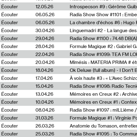
Écouter
12.05.26
Introspecson #9 : Gérôme Guib
Écouter
06.05.26
Écouter
06.05.26
La chambre d'échos #6 : Hugo 
Écouter
30.04.26
Linguemadri #2 - La langue des
Écouter
29.04.26
Écouter
28.04.26
Formule Magique #2 : Gabriel G
Écouter
22.04.26
Radia Show #1099: TEA FM L
Écouter
20.04.26
Mimésis : MATERIA PRIMA # étu
Écouter
18.04.26
Ok Deluxe (full album) - I Don't
Écouter
17.04.26
À voix haute #3 : « L’Avec Schi
Écouter
15.04.26
Écouter
13.04.26
Mémoires en Creux #2 : Archive 
Écouter
10.04.26
Mémoires en Creux #1 : Contex
Écouter
08.04.26
Radia Show #1097 : mILLième /
Écouter
31.03.26
Formule Magique #1 : Virginie P
Écouter
26.03.26
Anatomie du Tomason, entretie
Écouter
25.03.26
Radia Show #1095 : To Commun