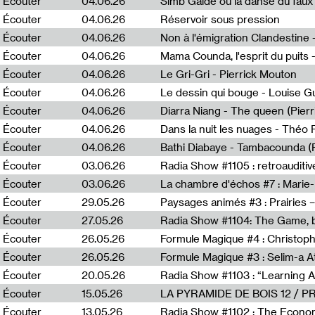
Écouter
04.06.26
Simb Gaïdé ou la danse du faux 
Écouter
04.06.26
Réservoir sous pression
Écouter
04.06.26
Écouter
04.06.26
Mama Counda, l'esprit du puits 
Écouter
04.06.26
Le Gri-Gri - Pierrick Mouton
Écouter
04.06.26
Le dessin qui bouge - Louise 
Écouter
04.06.26
Diarra Niang - The queen (Pier
Écouter
04.06.26
Dans la nuit les nuages - Théo
Écouter
04.06.26
Bathi Diabaye - Tambacounda (P
Écouter
03.06.26
Radia Show #1105 : retroauditiv
Écouter
03.06.26
La chambre d'échos #7 : Marie
Écouter
29.05.26
Écouter
27.05.26
Radia Show #1104: The Game, b
Écouter
26.05.26
Formule Magique #4 : Christoph
Écouter
26.05.26
Formule Magique #3 : Selim-a A
Écouter
20.05.26
Écouter
15.05.26
LA PYRAMIDE DE BOIS 12 / 
Écouter
13.05.26
Radia Show #1102 : The Economi