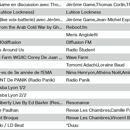
Light turbulences #2 : Jérôme Game en discussion avec Thomas Corlin
(Lutèce Lockness)
Lutèce Lockness
Light turbulences #1 : ON TIME (live voix-batterie) avec Jérôme Game & Jean-Michel Espitallier
Jérôme Game,Jean-Michel Espit
Radia Show #1094 Chronicles from the Arab Cold War by Ghazi Barakat
Reboot.fm
Meris Angioletti
0diffusion
Diffusion FM
s Around Us
Radio Študent
Radia Show #1090 : Radia Wave Farm WGXC Corey De Juan Sherrard Jr Startalk
Wave Farm
Tomomi Adachi,Loraine Baud
nt·es de 3e année de l'EMA
T De PANIK (Radio Panik)
Radio Panik
nsba Lyon 1/2
ensba Lyon 2/2
Radia Show #1088 : Statue Of Liberty Live By Ed Baxter (Resonance)
Resonance
e Paulhan
Revue Les Chambres,Camille P
nt Broqua
Revue Les Chambres,Vincent 
lo / LD Beat
*Duuu