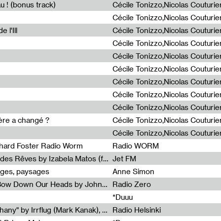
u ! (bonus track)
 l'Ill
ière a changé ?
chard Foster Radio Worm
Radio WORM
Radia Show #1086 : La Couleur des Rêves by Izabela Matos (for Jet FM)
Jet FM
ages, paysages
Anne Simon
Radia Show #1085 : When We Bow Down Our Heads by John Roach (Radia edit, Rádio Zero)
Radio Zero
*Duuu
Radia Show #1084 : "Silver Epiphany" by Irrflug (Mark Kanak), featuring Jarboe and Blixa Bargeld (for Radio Helsinki)
Radio Helsinki