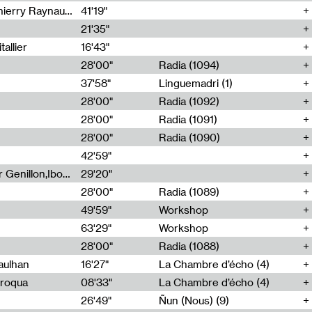
Jérôme Game,Thomas Corlin,Thierry Raynaud,Hubert Colas
41'19"
21'35"
allier
16'43"
28'00"
Radia (1094)
37'58"
Linguemadri (1)
28'00"
Radia (1092)
28'00"
Radia (1091)
28'00"
Radia (1090)
42'59"
Nima Henryon,Athéna Noël,Amir Genillon,Ibourayane Ahmadi,Manelle Cherrih,Honorine Gibello,John Weeber,Manon Joseph
29'20"
28'00"
Radia (1089)
49'59"
Workshop
63'29"
Workshop
28'00"
Radia (1088)
aulhan
16'27"
La Chambre d’écho (4)
Broqua
08'33"
La Chambre d’écho (4)
26'49"
Ñun (Nous) (9)