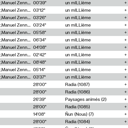
Cécile Tonizzo,Nicolas Couturier,Manuel Zenner,Aquila Lescene,Curtis Coco,Cyril Magnier
00'39"
un mILLième
Cécile Tonizzo,Nicolas Couturier,Manuel Zenner,Aquila Lescene,Curtis Coco,Cyril Magnier
03'12"
un mILLième
Cécile Tonizzo,Nicolas Couturier,Manuel Zenner,Aquila Lescene,Curtis Coco,Cyril Magnier
03'26"
un mILLième
Cécile Tonizzo,Nicolas Couturier,Manuel Zenner,Aquila Lescene,Curtis Coco,Cyril Magnier
03'24"
un mILLième
Cécile Tonizzo,Nicolas Couturier,Manuel Zenner,Aquila Lescene,Curtis Coco,Cyril Magnier
05'58"
un mILLième
Cécile Tonizzo,Nicolas Couturier,Manuel Zenner,Aquila Lescene,Curtis Coco,Cyril Magnier
06'34"
un mILLième
Cécile Tonizzo,Nicolas Couturier,Manuel Zenner,Aquila Lescene,Curtis Coco,Cyril Magnier
04'08"
un mILLième
Cécile Tonizzo,Nicolas Couturier,Manuel Zenner,Aquila Lescene,Curtis Coco,Cyril Magnier
02'42"
un mILLième
Cécile Tonizzo,Nicolas Couturier,Manuel Zenner,Aquila Lescene,Curtis Coco,Cyril Magnier
08'48"
un mILLième
Cécile Tonizzo,Nicolas Couturier,Manuel Zenner,Aquila Lescene,Curtis Coco,Cyril Magnier
05'14"
un mILLième
Cécile Tonizzo,Nicolas Couturier,Manuel Zenner,Aquila Lescene,Curtis Coco,Cyril Magnier
03'37"
un mILLième
28'00"
Radia (1087)
28'00"
Radia (1086)
26'39"
Paysages animés (2)
28'00"
Radia (1085)
14'08"
Ñun (Nous) (7)
28'00"
Radia (1084)