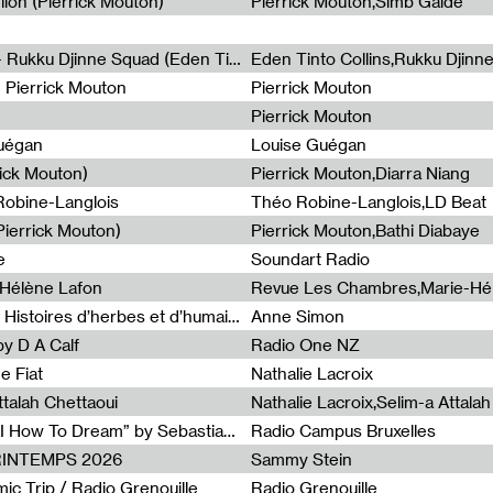
lion (Pierrick Mouton)
Pierrick Mouton,Simb Gaïdé
Non à l'émigration Clandestine - Rukku Djinne Squad (Eden Tinto Collins)
Eden Tinto Collins,Rukku Djinn
- Pierrick Mouton
Pierrick Mouton
Pierrick Mouton
Guégan
Louise Guégan
rick Mouton)
Pierrick Mouton,Diarra Niang
 Robine-Langlois
Théo Robine-Langlois,LD Beat
ierrick Mouton)
Pierrick Mouton,Bathi Diabaye
e
Soundart Radio
-Hélène Lafon
Revue Les Chambres,Marie-Hé
Paysages animés #3 : Prairies – Histoires d’herbes et d’humains
Anne Simon
y D A Calf
Radio One NZ
e Fiat
Nathalie Lacroix
ttalah Chettaoui
Nathalie Lacroix,Selim-a Attala
Radia Show #1103 : “Learning AI How To Dream” by Sebastian Dingens (Radio Campus Bruxelles)
Radio Campus Bruxelles
PRINTEMPS 2026
Sammy Stein
c Trip / Radio Grenouille
Radio Grenouille