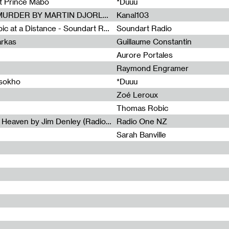
et Prince Mabo
*Duuu
Radia Show #1083 : MUSIC IS MURDER BY MARTIN DJORLEV (KANAL103)
Kanal103
Radia Show #1082 : Spooky Aspic at a Distance - Soundart Radio
Soundart Radio
arkas
Guillaume Constantin
Aurore Portales
Raymond Engramer
ssokho
*Duuu
Zoé Leroux
Thomas Robic
Radia Show #1081: The Wind of Heaven by Jim Denley (Radio One 91 FM)
Radio One NZ
Sarah Banville