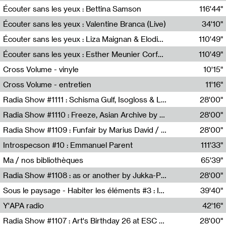
Écouter sans les yeux : Bettina Samson
116'44"
Bettina Samson
Écouter sans les yeux : Valentine Branca (Live)
34'10"
Valentine Branca
Écouter sans les yeux : Liza Maignan & Elodie Lecat
110'49"
Liza Maignan,Elodie Lecat
Écouter sans les yeux : Esther Meunier Corfdyr
110'49"
Esther Meunier Corfdyr
Cross Volume - vinyle
10'15"
Théo Robine-Langlois,Emilien Chesnot,Mia Trabalon
Cross Volume - entretien
11'16"
Théo Robine-Langlois,Emilien Chesnot,Mia Trabalon
Radia Show #1111 : Schisma Gulf, Isogloss & Lament For The Old Clock By Harvey Young / Resonance
28'00"
Resonance
Radia Show #1110 : Freeze, Asian Archive by Avita Maheen / Radio Worm
28'00"
Radio WORM
Radia Show #1109 : Funfair by Marius David / JET FM
28'00"
Jet FM
Introspecson #10 : Emmanuel Parent
111'33"
Pierre Henry,Emmanuel Parent
Ma / nos bibliothèques
65'39"
Sarah Tritz,Elene Lapiashivili,Justin Marconnet,Mateo Cuche,Esther Lechevalier,Suzie Lecroart,Romance Castelet
Radia Show #1108 : as or another by Jukka-Pekka Kervinen / Rádio Zero
28'00"
Radio Zero
Sous le paysage - Habiter les éléments #3 : Interprétations, rituels et symboliques des éléments
39'40"
Nastassja Martin
Y'APA radio
42'16"
Pierrick Mouton
Radia Show #1107 : Art's Birthday 26 at ESC - Medien Kunst Labor
28'00"