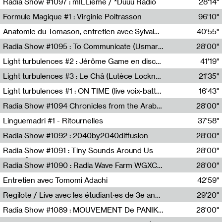
Radia Show #1097 : mILLième / *Duuu Radio
28'14"
Cécile Tonizzo,Nicolas Couturier,Manuel Zenner,Aquila Lescene,Curtis Coco,Cyril Magnier
Formule Magique #1 : Virginie Poitrasson
96'10"
Nathalie Lacroix,Virginie Poitrasson
Anatomie du Tomason, entretien avec Sylvain Cardonnel
40'55"
Loraine Baud,Sylvain Cardonnel
Radia Show #1095 : To Communicate (Usmaradio)
28'00"
Usmaradio
Light turbulences #2 : Jérôme Game en discussion avec Thomas Corlin
41'19"
Jérôme Game,Thomas Corlin,Thierry Raynaud,Hubert Colas
Light turbulences #3 : Le Châ (Lutèce Lockness)
21'35"
Lutèce Lockness
Light turbulences #1 : ON TIME (live voix-batterie) avec Jérôme Game & Jean-Michel Espitallier
16'43"
Jérôme Game,Jean-Michel Espitallier
Radia Show #1094 Chronicles from the Arab Cold War by Ghazi Barakat
28'00"
Reboot.fm
Linguemadri #1 - Ritournelles
37'58"
Meris Angioletti
Radia Show #1092 : 2040by2040diffusion
28'00"
Diffusion FM
Radia Show #1091 : Tiny Sounds Around Us
28'00"
Radio Študent
Radia Show #1090 : Radia Wave Farm WGXC Corey De Juan Sherrard Jr Startalk
28'00"
Wave Farm
Entretien avec Tomomi Adachi
42'59"
Tomomi Adachi,Loraine Baud
Regilote / Live avec les étudiant·es de 3e année de l'EMA
29'20"
Nima Henryon,Athéna Noël,Amir Genillon,Ibourayane Ahmadi,Manelle Cherrih,Honorine Gibello,John Weeber,Manon Joseph
Radia Show #1089 : MOUVEMENT De PANIK (Radio Panik)
28'00"
Radio Panik