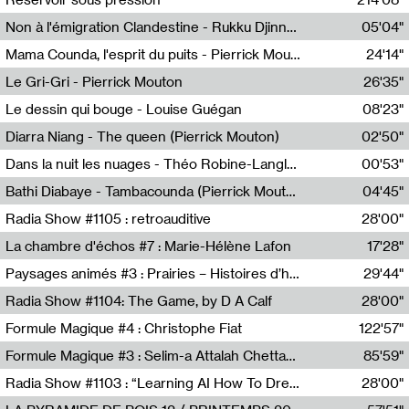
Non à l'émigration Clandestine - Rukku Djinne Squad (Eden Tinto Collins)
05'04"
Eden Tinto Collins,Rukku Djinne
Mama Counda, l'esprit du puits - Pierrick Mouton
24'14"
Pierrick Mouton
Le Gri-Gri - Pierrick Mouton
26'35"
Pierrick Mouton
Le dessin qui bouge - Louise Guégan
08'23"
Louise Guégan
Diarra Niang - The queen (Pierrick Mouton)
02'50"
Pierrick Mouton,Diarra Niang
Dans la nuit les nuages - Théo Robine-Langlois
00'53"
Théo Robine-Langlois,LD Beat
Bathi Diabaye - Tambacounda (Pierrick Mouton)
04'45"
Pierrick Mouton,Bathi Diabaye
Radia Show #1105 : retroauditive
28'00"
Soundart Radio
La chambre d'échos #7 : Marie-Hélène Lafon
17'28"
Revue Les Chambres,Marie-Hélène Lafon
Paysages animés #3 : Prairies – Histoires d’herbes et d’humains
29'44"
Anne Simon
Radia Show #1104: The Game, by D A Calf
28'00"
Radio One NZ
Formule Magique #4 : Christophe Fiat
122'57"
Nathalie Lacroix
Formule Magique #3 : Selim-a Attalah Chettaoui
85'59"
Nathalie Lacroix,Selim-a Attalah Chettaoui
Radia Show #1103 : “Learning AI How To Dream” by Sebastian Dingens (Radio Campus Bruxelles)
28'00"
Radio Campus Bruxelles