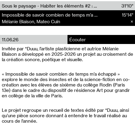
Radio Helsinki
Sous le paysage - Habiter les éléments #2 : Vers le tournant élémentaire
31'10"
Nastassja Martin
Impossible de savoir combien de temps m’a échappé
Impossible de savoir combien de temps m'a échappé
15'14"
15'14"
Mélanie Blaison,Mateo Cuin
Mélanie Blaison, Mateo Cuin
11.06.26
Écouter
Invitée par *Duuu, l’artiste plasticienne et autrice Mélanie
Blaison a développé en 2025-2026 un projet au croisement de
la création sonore, poétique et visuelle.
« Impossible de savoir combien de temps m’a échappé »
explore le monde des insectes et de la science-fiction en co-
création avec les élèves de sixième du collège Rodin (Paris
13e) dans le cadre du dispositif de résidence Art pour grandir
en collège de la ville de Paris.
Le projet regroupe un recueil de textes édité par *Duuu, ainsi
qu’une pièce sonore donnant à entendre le travail réalisé au
cours de l’année.