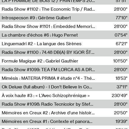
LA PYRAMIDE DE BOIS 12 / PRINTEMPS 2026
57'51"
Sammy Stein
Radia Show #1102 : The Economic Trip / Radio Grenouille
28'00"
Radio Grenouille
Introspecson #9 : Gérôme Guibert
77'10"
Pierre Henry,Gérôme Guibert
Radia Show Show #1101 : Embedded Memories by Jimmy Peggie / radioart106
28'00"
Jimmy Peggie,radioart106
La chambre d'échos #6 : Hugo Pernet
07'54"
Revue Les Chambres,Hugo Pernet
Linguemadri #2 - La langue des Sirènes
67'21"
Meris Angioletti
Radia Show #1100 : 74.48 DB(A) BY IGOR ŠTROMAJER FOR RADIO X
28'00"
radio x
Formule Magique #2 : Gabriel Gauthier
101'50"
Nathalie Lacroix,Gabriel Gauthier
Radia Show #1099: TEA FM LORCA AS A DREAM
28'00"
TEAFM
Mimésis : MATERIA PRIMA # étude n°4 - Théâtre de l’Aquarium
18'53"
Francesco Russo,Scuola della Crisi
Ok Deluxe (full album) - I Don't Believe In Computing
37'11"
Corentin Canesson,Julien Tiberi,Charlie Hamish Jeffery
À voix haute #3 : « L’Avec Schizophrénique »
230'49"
Agathe Boulanger,Sybille Chevreuse,Carine Lendrin,Léna Monnier,Graziela Susin,Camille Zuber
Radia Show #1098: Radio Tecnicolor by Stefan Nussbaumer & Georg Zichy (Radio Orange 94.0)
28'00"
Radio Orange 94.0
Mémoires en Creux #2 : Archive d'une histoire artistique
20'50"
Sophie Auger-Grappin
Mémoires en Creux #1 : Contexte et panorama
19'39"
Sophie Auger-Grappin