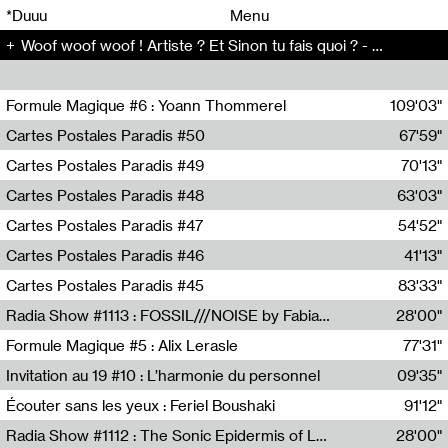
00
00
*Duuu
Menu
​Woof woof woof ! Artiste ? Et Sinon tu fais quoi ? - Conversation (86)
00
00
Formule Magique #6 : Yoann Thommerel
109'03"
Nathalie Lacroix,Yoann Thommerel
Cartes Postales Paradis #50
67'59"
Zoé Leroux
Cartes Postales Paradis #49
70'13"
Aurore Portales
Cartes Postales Paradis #48
63'03"
Mathias Dupaquier
Cartes Postales Paradis #47
54'52"
Raymond Engramer
Cartes Postales Paradis #46
41'13"
Sarah Banville
Cartes Postales Paradis #45
83'33"
Mateo Cuin
Radia Show #1113 : FOSSIL///NOISE by Fabiana Gibim / Wave Farm
28'00"
Wave Farm
Formule Magique #5 : Alix Lerasle
77'31"
Nathalie Lacroix
Invitation au 19 #10 : L’harmonie du personnel
09'35"
19, CRAC
Écouter sans les yeux : Feriel Boushaki
91'12"
Feriel Boushaki
Radia Show #1112 : The Sonic Epidermis of Lake Léman by Paul Courlet / Guest Slot
28'00"