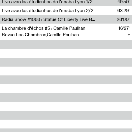
Live avec les étudiant·es de l'ensba Lyon 1/2
49'59"
Live avec les étudiant·es de l'ensba Lyon 2/2
63'29"
Radia Show #1088 : Statue Of Liberty Live By Ed Baxter (Resonance)
28'00"
Resonance
La chambre d'échos #5 : Camille Paulhan
16'27"
Revue Les Chambres,Camille Paulhan