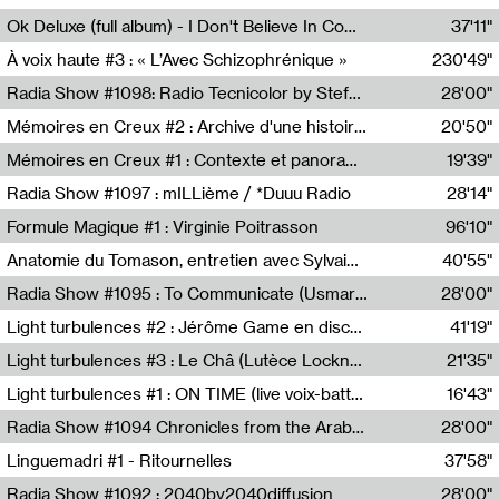
Francesco Russo,Scuola della Crisi
Ok Deluxe (full album) - I Don't Believe In Computing
37'11"
Corentin Canesson,Julien Tiberi,Charlie Hamish Jeffery
À voix haute #3 : « L’Avec Schizophrénique »
230'49"
Agathe Boulanger,Sybille Chevreuse,Carine Lendrin,Léna Monnier,Graziela Susin,Camille Zuber
Radia Show #1098: Radio Tecnicolor by Stefan Nussbaumer & Georg Zichy (Radio Orange 94.0)
28'00"
Radio Orange 94.0
Mémoires en Creux #2 : Archive d'une histoire artistique
20'50"
Sophie Auger-Grappin
Mémoires en Creux #1 : Contexte et panorama
19'39"
Sophie Auger-Grappin
Radia Show #1097 : mILLième / *Duuu Radio
28'14"
Cécile Tonizzo,Nicolas Couturier,Manuel Zenner,Aquila Lescene,Curtis Coco,Cyril Magnier
Formule Magique #1 : Virginie Poitrasson
96'10"
Nathalie Lacroix,Virginie Poitrasson
Anatomie du Tomason, entretien avec Sylvain Cardonnel
40'55"
Loraine Baud,Sylvain Cardonnel
Radia Show #1095 : To Communicate (Usmaradio)
28'00"
Usmaradio
Light turbulences #2 : Jérôme Game en discussion avec Thomas Corlin
41'19"
Jérôme Game,Thomas Corlin,Thierry Raynaud,Hubert Colas
Light turbulences #3 : Le Châ (Lutèce Lockness)
21'35"
Lutèce Lockness
Light turbulences #1 : ON TIME (live voix-batterie) avec Jérôme Game & Jean-Michel Espitallier
16'43"
Jérôme Game,Jean-Michel Espitallier
Radia Show #1094 Chronicles from the Arab Cold War by Ghazi Barakat
28'00"
Reboot.fm
Linguemadri #1 - Ritournelles
37'58"
Meris Angioletti
Radia Show #1092 : 2040by2040diffusion
28'00"