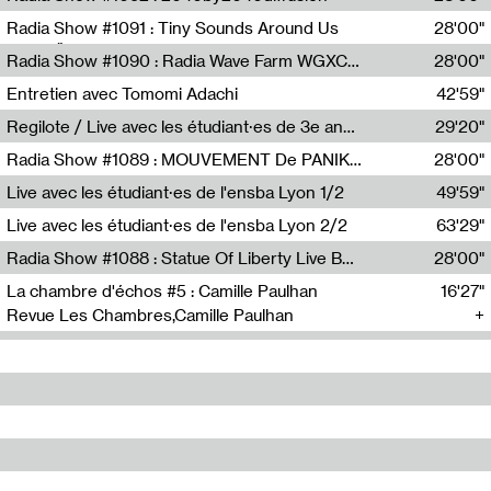
Diffusion FM
Radia Show #1091 : Tiny Sounds Around Us
28'00"
Radio Študent
Radia Show #1090 : Radia Wave Farm WGXC Corey De Juan Sherrard Jr Startalk
28'00"
Wave Farm
Entretien avec Tomomi Adachi
42'59"
Tomomi Adachi,Loraine Baud
Regilote / Live avec les étudiant·es de 3e année de l'EMA
29'20"
Nima Henryon,Athéna Noël,Amir Genillon,Ibourayane Ahmadi,Manelle Cherrih,Honorine Gibello,John Weeber,Manon Joseph
Radia Show #1089 : MOUVEMENT De PANIK (Radio Panik)
28'00"
Radio Panik
Live avec les étudiant·es de l'ensba Lyon 1/2
49'59"
Live avec les étudiant·es de l'ensba Lyon 2/2
63'29"
Radia Show #1088 : Statue Of Liberty Live By Ed Baxter (Resonance)
28'00"
Resonance
La chambre d'échos #5 : Camille Paulhan
16'27"
Revue Les Chambres,Camille Paulhan