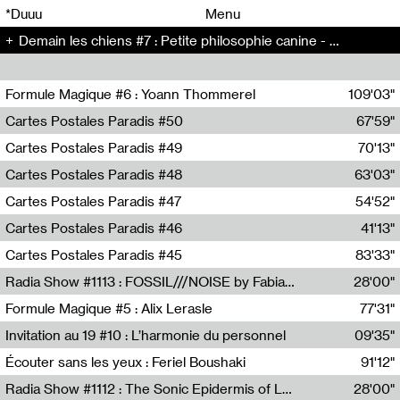
00
00
*Duuu
Menu
Demain les chiens #7 : Petite philosophie canine - Demain les chiens (7)
00
00
Formule Magique #6 : Yoann Thommerel
109'03"
Nathalie Lacroix,Yoann Thommerel
Cartes Postales Paradis #50
67'59"
Zoé Leroux
Cartes Postales Paradis #49
70'13"
Aurore Portales
Cartes Postales Paradis #48
63'03"
Mathias Dupaquier
Cartes Postales Paradis #47
54'52"
Raymond Engramer
Cartes Postales Paradis #46
41'13"
Sarah Banville
Cartes Postales Paradis #45
83'33"
Mateo Cuin
Radia Show #1113 : FOSSIL///NOISE by Fabiana Gibim / Wave Farm
28'00"
Wave Farm
Formule Magique #5 : Alix Lerasle
77'31"
Nathalie Lacroix
Invitation au 19 #10 : L’harmonie du personnel
09'35"
19, CRAC
Écouter sans les yeux : Feriel Boushaki
91'12"
Feriel Boushaki
Radia Show #1112 : The Sonic Epidermis of Lake Léman by Paul Courlet / Guest Slot
28'00"