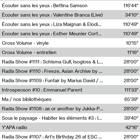
Écouter sans les yeux : Bettina Samson
116'44"
Bettina Samson
Écouter sans les yeux : Valentine Branca (Live)
34'10"
Valentine Branca
Écouter sans les yeux : Liza Maignan & Elodie Lecat
110'49"
Liza Maignan,Elodie Lecat
Écouter sans les yeux : Esther Meunier Corfdyr
110'49"
Esther Meunier Corfdyr
Cross Volume - vinyle
10'15"
Théo Robine-Langlois,Emilien Chesnot,Mia Trabalon
Cross Volume - entretien
11'16"
Théo Robine-Langlois,Emilien Chesnot,Mia Trabalon
Radia Show #1111 : Schisma Gulf, Isogloss & Lament For The Old Clock By Harvey Young / Resonance
28'00"
Resonance
Radia Show #1110 : Freeze, Asian Archive by Avita Maheen / Radio Worm
28'00"
Radio WORM
Radia Show #1109 : Funfair by Marius David / JET FM
28'00"
Jet FM
Introspecson #10 : Emmanuel Parent
111'33"
Pierre Henry,Emmanuel Parent
Ma / nos bibliothèques
65'39"
Sarah Tritz,Elene Lapiashivili,Justin Marconnet,Mateo Cuche,Esther Lechevalier,Suzie Lecroart,Romance Castelet
Radia Show #1108 : as or another by Jukka-Pekka Kervinen / Rádio Zero
28'00"
Radio Zero
Sous le paysage - Habiter les éléments #3 : Interprétations, rituels et symboliques des éléments
39'40"
Nastassja Martin
Y'APA radio
42'16"
Pierrick Mouton
Radia Show #1107 : Art's Birthday 26 at ESC - Medien Kunst Labor
28'00"