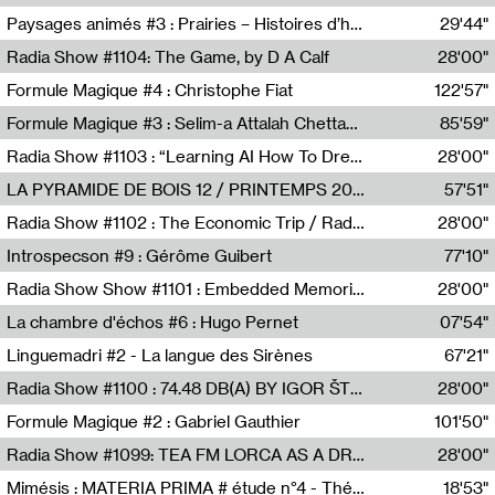
Revue Les Chambres,Marie-Hélène Lafon
Paysages animés #3 : Prairies – Histoires d’herbes et d’humains
29'44"
Anne Simon
Radia Show #1104: The Game, by D A Calf
28'00"
Radio One NZ
Formule Magique #4 : Christophe Fiat
122'57"
Nathalie Lacroix
Formule Magique #3 : Selim-a Attalah Chettaoui
85'59"
Nathalie Lacroix,Selim-a Attalah Chettaoui
Radia Show #1103 : “Learning AI How To Dream” by Sebastian Dingens (Radio Campus Bruxelles)
28'00"
Radio Campus Bruxelles
LA PYRAMIDE DE BOIS 12 / PRINTEMPS 2026
57'51"
Sammy Stein
Radia Show #1102 : The Economic Trip / Radio Grenouille
28'00"
Radio Grenouille
Introspecson #9 : Gérôme Guibert
77'10"
Pierre Henry,Gérôme Guibert
Radia Show Show #1101 : Embedded Memories by Jimmy Peggie / radioart106
28'00"
Jimmy Peggie,radioart106
La chambre d'échos #6 : Hugo Pernet
07'54"
Revue Les Chambres,Hugo Pernet
Linguemadri #2 - La langue des Sirènes
67'21"
Meris Angioletti
Radia Show #1100 : 74.48 DB(A) BY IGOR ŠTROMAJER FOR RADIO X
28'00"
radio x
Formule Magique #2 : Gabriel Gauthier
101'50"
Nathalie Lacroix,Gabriel Gauthier
Radia Show #1099: TEA FM LORCA AS A DREAM
28'00"
TEAFM
Mimésis : MATERIA PRIMA # étude n°4 - Théâtre de l’Aquarium
18'53"