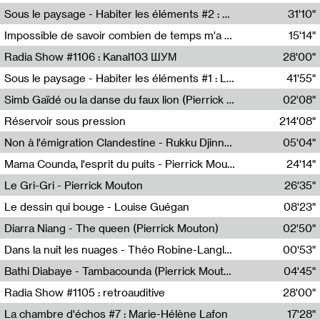
Radio Helsinki
Sous le paysage - Habiter les éléments #2 : Vers le tournant élémentaire
31'10"
Nastassja Martin
Impossible de savoir combien de temps m'a échappé
15'14"
Mélanie Blaison,Mateo Cuin
Radia Show #1106 : Kanal103 ШУМ
28'00"
Kanal103
Sous le paysage - Habiter les éléments #1 : Les éléments et les débordements du vivant
41'55"
Nastassja Martin
Simb Gaïdé ou la danse du faux lion (Pierrick Mouton)
02'08"
Pierrick Mouton,Simb Gaïdé
Réservoir sous pression
214'08"
Non à l'émigration Clandestine - Rukku Djinne Squad (Eden Tinto Collins)
05'04"
Eden Tinto Collins,Rukku Djinne
Mama Counda, l'esprit du puits - Pierrick Mouton
24'14"
Pierrick Mouton
Le Gri-Gri - Pierrick Mouton
26'35"
Pierrick Mouton
Le dessin qui bouge - Louise Guégan
08'23"
Louise Guégan
Diarra Niang - The queen (Pierrick Mouton)
02'50"
Pierrick Mouton,Diarra Niang
Dans la nuit les nuages - Théo Robine-Langlois
00'53"
Théo Robine-Langlois,LD Beat
Bathi Diabaye - Tambacounda (Pierrick Mouton)
04'45"
Pierrick Mouton,Bathi Diabaye
Radia Show #1105 : retroauditive
28'00"
Soundart Radio
La chambre d'échos #7 : Marie-Hélène Lafon
17'28"