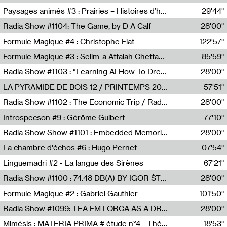
Revue Les Chambres,Marie-Hélène Lafon
Paysages animés #3 : Prairies – Histoires d’herbes et d’humains
29'44"
Anne Simon
Radia Show #1104: The Game, by D A Calf
28'00"
Radio One NZ
Formule Magique #4 : Christophe Fiat
122'57"
Nathalie Lacroix
Formule Magique #3 : Selim-a Attalah Chettaoui
85'59"
Nathalie Lacroix,Selim-a Attalah Chettaoui
Radia Show #1103 : “Learning AI How To Dream” by Sebastian Dingens (Radio Campus Bruxelles)
28'00"
Radio Campus Bruxelles
LA PYRAMIDE DE BOIS 12 / PRINTEMPS 2026
57'51"
Sammy Stein
Radia Show #1102 : The Economic Trip / Radio Grenouille
28'00"
Radio Grenouille
Introspecson #9 : Gérôme Guibert
77'10"
Pierre Henry,Gérôme Guibert
Radia Show Show #1101 : Embedded Memories by Jimmy Peggie / radioart106
28'00"
Jimmy Peggie,radioart106
La chambre d'échos #6 : Hugo Pernet
07'54"
Revue Les Chambres,Hugo Pernet
Linguemadri #2 - La langue des Sirènes
67'21"
Meris Angioletti
Radia Show #1100 : 74.48 DB(A) BY IGOR ŠTROMAJER FOR RADIO X
28'00"
radio x
Formule Magique #2 : Gabriel Gauthier
101'50"
Nathalie Lacroix,Gabriel Gauthier
Radia Show #1099: TEA FM LORCA AS A DREAM
28'00"
TEAFM
Mimésis : MATERIA PRIMA # étude n°4 - Théâtre de l’Aquarium
18'53"