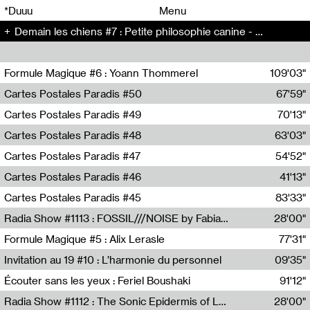
00
00
*Duuu
Menu
Demain les chiens #7 : Petite philosophie canine - Demain les chiens (7)
00
00
Formule Magique #6 : Yoann Thommerel
109'03"
Nathalie Lacroix,Yoann Thommerel
Cartes Postales Paradis #50
67'59"
Zoé Leroux
Cartes Postales Paradis #49
70'13"
Aurore Portales
Cartes Postales Paradis #48
63'03"
Mathias Dupaquier
Cartes Postales Paradis #47
54'52"
Raymond Engramer
Cartes Postales Paradis #46
41'13"
Sarah Banville
Cartes Postales Paradis #45
83'33"
Mateo Cuin
Radia Show #1113 : FOSSIL///NOISE by Fabiana Gibim / Wave Farm
28'00"
Wave Farm
Formule Magique #5 : Alix Lerasle
77'31"
Nathalie Lacroix
Invitation au 19 #10 : L’harmonie du personnel
09'35"
19, CRAC
Écouter sans les yeux : Feriel Boushaki
91'12"
Feriel Boushaki
Radia Show #1112 : The Sonic Epidermis of Lake Léman by Paul Courlet / Guest Slot
28'00"