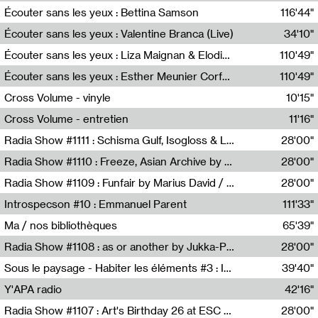
Écouter sans les yeux : Bettina Samson
116'44"
Bettina Samson
Écouter sans les yeux : Valentine Branca (Live)
34'10"
Valentine Branca
Écouter sans les yeux : Liza Maignan & Elodie Lecat
110'49"
Liza Maignan,Elodie Lecat
Écouter sans les yeux : Esther Meunier Corfdyr
110'49"
Esther Meunier Corfdyr
Cross Volume - vinyle
10'15"
Théo Robine-Langlois,Emilien Chesnot,Mia Trabalon
Cross Volume - entretien
11'16"
Théo Robine-Langlois,Emilien Chesnot,Mia Trabalon
Radia Show #1111 : Schisma Gulf, Isogloss & Lament For The Old Clock By Harvey Young / Resonance
28'00"
Resonance
Radia Show #1110 : Freeze, Asian Archive by Avita Maheen / Radio Worm
28'00"
Radio WORM
Radia Show #1109 : Funfair by Marius David / JET FM
28'00"
Jet FM
Introspecson #10 : Emmanuel Parent
111'33"
Pierre Henry,Emmanuel Parent
Ma / nos bibliothèques
65'39"
Sarah Tritz,Elene Lapiashivili,Justin Marconnet,Mateo Cuche,Esther Lechevalier,Suzie Lecroart,Romance Castelet
Radia Show #1108 : as or another by Jukka-Pekka Kervinen / Rádio Zero
28'00"
Radio Zero
Sous le paysage - Habiter les éléments #3 : Interprétations, rituels et symboliques des éléments
39'40"
Nastassja Martin
Y'APA radio
42'16"
Pierrick Mouton
Radia Show #1107 : Art's Birthday 26 at ESC - Medien Kunst Labor
28'00"