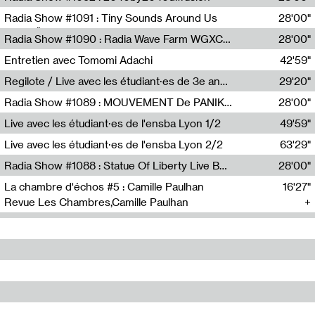
Diffusion FM
Radia Show #1091 : Tiny Sounds Around Us
28'00"
Radio Študent
Radia Show #1090 : Radia Wave Farm WGXC Corey De Juan Sherrard Jr Startalk
28'00"
Wave Farm
Entretien avec Tomomi Adachi
42'59"
Tomomi Adachi,Loraine Baud
Regilote / Live avec les étudiant·es de 3e année de l'EMA
29'20"
Nima Henryon,Athéna Noël,Amir Genillon,Ibourayane Ahmadi,Manelle Cherrih,Honorine Gibello,John Weeber,Manon Joseph
Radia Show #1089 : MOUVEMENT De PANIK (Radio Panik)
28'00"
Radio Panik
Live avec les étudiant·es de l'ensba Lyon 1/2
49'59"
Live avec les étudiant·es de l'ensba Lyon 2/2
63'29"
Radia Show #1088 : Statue Of Liberty Live By Ed Baxter (Resonance)
28'00"
Resonance
La chambre d'échos #5 : Camille Paulhan
16'27"
Revue Les Chambres,Camille Paulhan