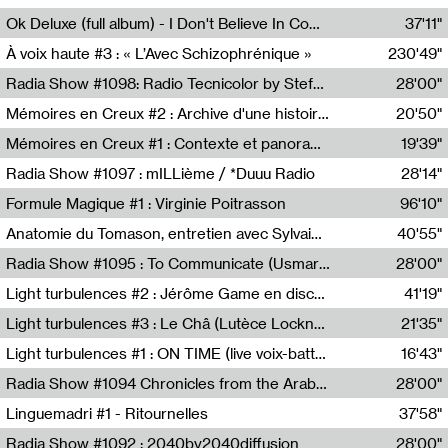
Francesco Russo,Scuola della Crisi
Ok Deluxe (full album) - I Don't Believe In Computing
37'11"
Corentin Canesson,Julien Tiberi,Charlie Hamish Jeffery
À voix haute #3 : « L’Avec Schizophrénique »
230'49"
Agathe Boulanger,Sybille Chevreuse,Carine Lendrin,Léna Monnier,Graziela Susin,Camille Zuber
Radia Show #1098: Radio Tecnicolor by Stefan Nussbaumer & Georg Zichy (Radio Orange 94.0)
28'00"
Radio Orange 94.0
Mémoires en Creux #2 : Archive d'une histoire artistique
20'50"
Sophie Auger-Grappin
Mémoires en Creux #1 : Contexte et panorama
19'39"
Sophie Auger-Grappin
Radia Show #1097 : mILLième / *Duuu Radio
28'14"
Cécile Tonizzo,Nicolas Couturier,Manuel Zenner,Aquila Lescene,Curtis Coco,Cyril Magnier
Formule Magique #1 : Virginie Poitrasson
96'10"
Nathalie Lacroix,Virginie Poitrasson
Anatomie du Tomason, entretien avec Sylvain Cardonnel
40'55"
Loraine Baud,Sylvain Cardonnel
Radia Show #1095 : To Communicate (Usmaradio)
28'00"
Usmaradio
Light turbulences #2 : Jérôme Game en discussion avec Thomas Corlin
41'19"
Jérôme Game,Thomas Corlin,Thierry Raynaud,Hubert Colas
Light turbulences #3 : Le Châ (Lutèce Lockness)
21'35"
Lutèce Lockness
Light turbulences #1 : ON TIME (live voix-batterie) avec Jérôme Game & Jean-Michel Espitallier
16'43"
Jérôme Game,Jean-Michel Espitallier
Radia Show #1094 Chronicles from the Arab Cold War by Ghazi Barakat
28'00"
Reboot.fm
Linguemadri #1 - Ritournelles
37'58"
Meris Angioletti
Radia Show #1092 : 2040by2040diffusion
28'00"