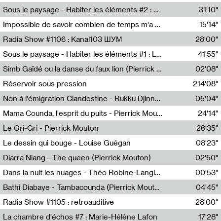
Radio Helsinki
Sous le paysage - Habiter les éléments #2 : Vers le tournant élémentaire
31'10"
Nastassja Martin
Impossible de savoir combien de temps m'a échappé
15'14"
Mélanie Blaison,Mateo Cuin
Radia Show #1106 : Kanal103 ШУМ
28'00"
Kanal103
Sous le paysage - Habiter les éléments #1 : Les éléments et les débordements du vivant
41'55"
Nastassja Martin
Simb Gaïdé ou la danse du faux lion (Pierrick Mouton)
02'08"
Pierrick Mouton,Simb Gaïdé
Réservoir sous pression
214'08"
Non à l'émigration Clandestine - Rukku Djinne Squad (Eden Tinto Collins)
05'04"
Eden Tinto Collins,Rukku Djinne
Mama Counda, l'esprit du puits - Pierrick Mouton
24'14"
Pierrick Mouton
Le Gri-Gri - Pierrick Mouton
26'35"
Pierrick Mouton
Le dessin qui bouge - Louise Guégan
08'23"
Louise Guégan
Diarra Niang - The queen (Pierrick Mouton)
02'50"
Pierrick Mouton,Diarra Niang
Dans la nuit les nuages - Théo Robine-Langlois
00'53"
Théo Robine-Langlois,LD Beat
Bathi Diabaye - Tambacounda (Pierrick Mouton)
04'45"
Pierrick Mouton,Bathi Diabaye
Radia Show #1105 : retroauditive
28'00"
Soundart Radio
La chambre d'échos #7 : Marie-Hélène Lafon
17'28"