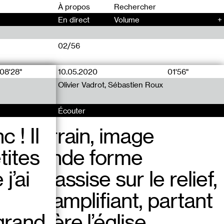
00
À propos
En direct
Volume
+
02/56
08'28"
10.05.2020
09.05.2020
01'56"
02'52"
Olivier Vadrot, Sébastien Roux
Olivier Vadrot, Sébastien Roux
Écouter
Écouter
 ! Il
 le terrain, image
le et craintif pas
tites
ne grande forme
e ma fragilité. Je n’aime
j’ai
enant assise sur le relief,
frir ni souffrir moi-même.
t et l’amplifiant, partant
 grand
derrière l’église,