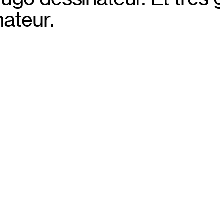
0
nateur.
s’incurvant 
l’endroit le p