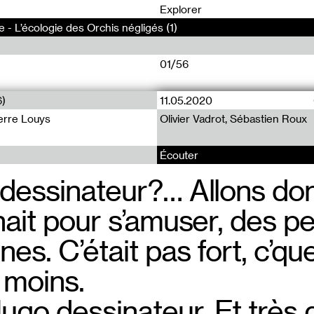
0
Explorer
e - L’écologie des Orchis négligés (1)
01/56
6)
11.05.2020
À soi-même (55)
À soi-même (54)
ierre Louys
Olivier Vadrot, Sébastien Roux
10 Mai 1980 - Pierre Riboulet
09 Mai - Henri Frederic Amiel
Écouter
dessinateur?… Allons donc
En arpentant
Je suis fragi
ait pour s’amuser, des pe
mentale d’u
conscience d
es. C’était pas fort, c’que 
curviligne pr
ni faire souf
 moins.
le prolongean
ugo dessinateur. Et très
du boulevard 