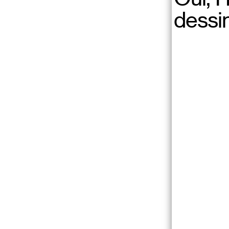
0
dessi