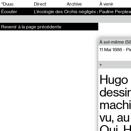
0
*Duuu
Direct
Archive
À venir
Écouter
L’écologie des Orchis négligés : Pauline Perplex
Revenir à la page précédente
À soi-même (5
11 Mai 1888 - P
Hugo 
dessin
machin
vu, au
Oui, H