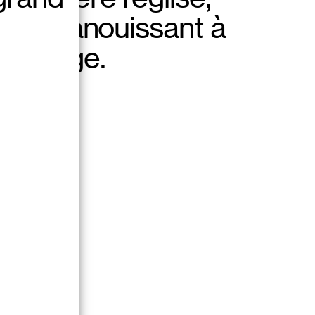
00
et s’épanouissant à
lus large.