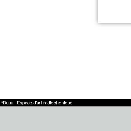
11 Mai 1888 - P
À soi-même
est
jour même. Les e
(1002 -1004), 
Pour constituer
2008 et 2013. C
Ce fut une entr
l’année. Le moi
ne manque évide
comme ce fut le
*Duuu—Espace d’art radiophonique
Ce projet sera
partageons avec