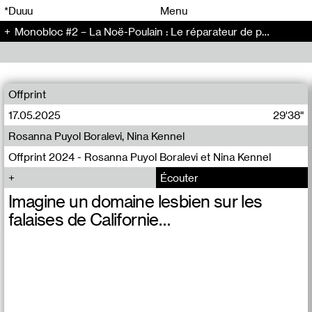
00
00
*Duuu
Menu
Monobloc #2 – La Noë-Poulain : Le réparateur de parapluies - Conversation (128)
00
00
Offprint
17.05.2025
29'38"
Rosanna Puyol Boralevi, Nina Kennel
Offprint 2024 - Rosanna Puyol Boralevi et Nina Kennel
Écouter
Imagine un domaine lesbien sur les
falaises de Californie…