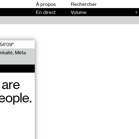
00
À propos
En direct
Volume
+
56'09"
nkaitė, Mėta
 are
eople.