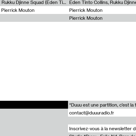
Non à l’émigration Clandestine - Rukku Djinne Squad (Eden Tinto Collins)
Eden Tinto Collins, Rukku Djinn
istrée le 21 septembre 2024 au studio *Duuu par Morgane Charle
- Pierrick Mouton
Pierrick Mouton
crit dans le cadre de la Saison de la Lituanie en France 2024.
Pierrick Mouton
partiellement financé par l’Institut de la Culture Lituanienne et l’In
ė Zdančiūtė / *Duuu Radio x Radio Vilnius
 J / *Duuu Radio x Radio Vilnius
e Villez / *Duuu Radio x Radio Vilnius
ifer Teets / *Duuu Radio x Radio Vilnius
 Cekanaviciute / *Duuu Radio x Radio Vilnius
*Duuu est une partition, c’est 
contact@duuuradio.fr
Inscrivez-vous à la newsletter 