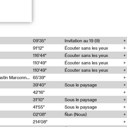
ve been
09'35"
Invitation au 19 (9)
mber. For the
91'12"
Écouter sans les yeux
s working in
idencies in
116'44"
Écouter sans les yeux
110'49"
Écouter sans les yeux
110'49"
Écouter sans les yeux
Sarah Tritz, Elene Lapiashivili, Justin Marconnet, Mateo Cuche, Esther Lechevalier, Suzie Lecroart, Romance Castelet
65'39"
suspended,
39'40"
Sous le paysage
und, others come
42'16"
by focusing on
journalist
31'10"
Sous le paysage
41'55"
Sous le paysage
02'08"
Ñun (Nous)
214'08"