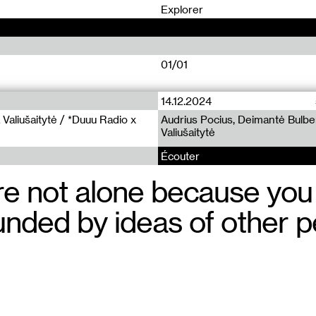
0
Explorer
01/01
14.12.2024
 Valiušaitytė / *Duuu Radio x
Audrius Pocius, Deimantė Bulbe
Valiušaitytė
Écouter
re not alone because you
unded by ideas of other p