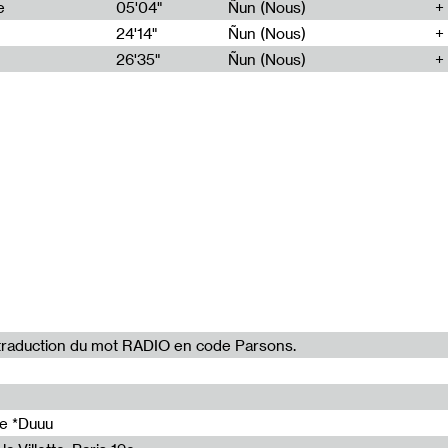
e
05'04"
Ñun (Nous)
s. Mixage :
24'14"
Ñun (Nous)
26'35"
Ñun (Nous)
stitut Français.
56'35"
61'10"
48'39"
77'45"
54'26"
la traduction du mot RADIO en code Parsons.
de *Duuu