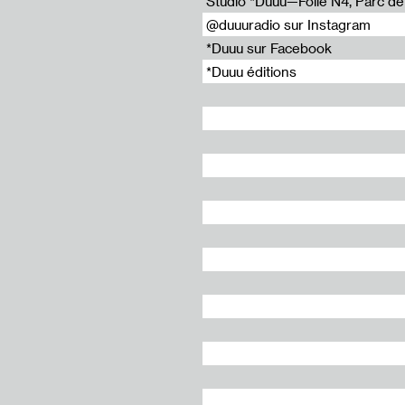
Studio *Duuu—Folie N4, Parc de l
@duuuradio sur Instagram
tuanie en France
*Duuu sur Facebook
*Duuu éditions
rt
nkaitė
tė