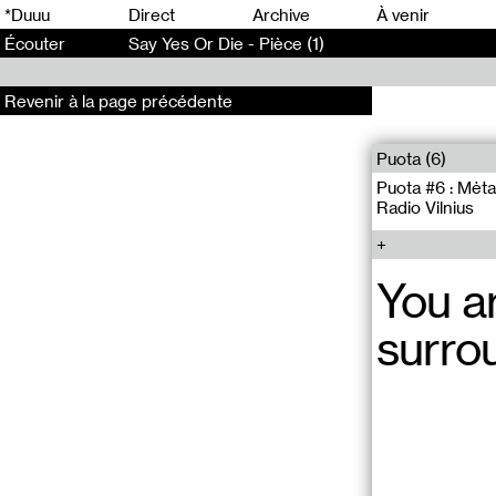
0
*Duuu
Direct
Archive
À venir
Écouter
Say Yes Or Die - Pièce (1)
Revenir à la page précédente
Puota (6)
Puota #6 : Mėta
Radio Vilnius
You a
surro