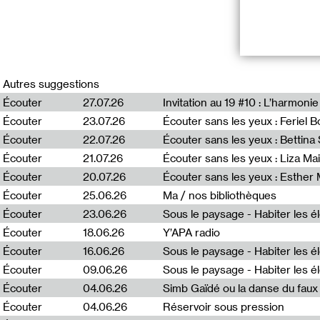
RADIO VILNIU
Autres suggestions
*Duuu Radio inv
Écouter
27.07.26
Invitation au 19 #10 : L’harmoni
broadcasted sim
Écouter
23.07.26
Écouter sans les yeux : Feriel 
program Puota, 
France, and Fre
Écouter
22.07.26
Écouter sans les yeux : Bettin
Lithuania, as we
Écouter
21.07.26
Écouter sans les yeux : Liza Ma
Écouter
20.07.26
Écouter sans les yeux : Esther
Puota #6 : Mėta 
Écouter
25.06.26
Ma / nos bibliothèques
« Puota » (Eng. 
Écouter
23.06.26
immersed in a s
Écouter
18.06.26
Y’APA radio
into focus more
art and fashion
Écouter
16.06.26
Deimantė Bulbe
Écouter
09.06.26
Écouter
04.06.26
Simb Gaïdé ou la danse du faux 
Écouter
04.06.26
Réservoir sous pression