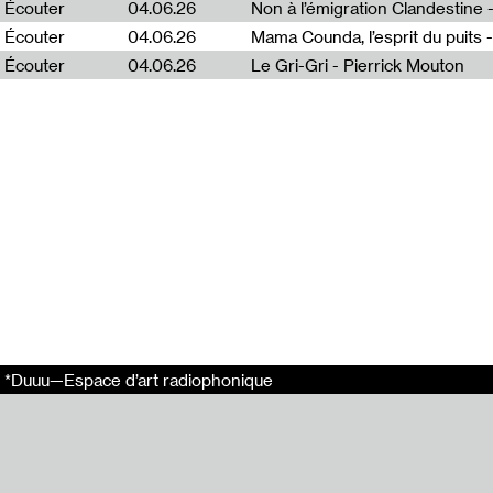
Écouter
04.06.26
Emission enreg
Écouter
04.06.26
Mama Counda, l’esprit du puits 
Arthur Bécart.
Écouter
04.06.26
Le Gri-Gri - Pierrick Mouton
Ce projet s’ins
Ce projet a été 
En relation
Puota #5 : Aust
Puota #3 : Rasa
Puota #1 : Emili
Puota #4 : Jenn
Puota #2 : Egle
Liens externes
Radio Vilnius
*Duuu—Espace d’art radiophonique
Tags
Puota
*Duuu Radio