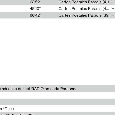
63'52"
Cartes Postales Paradis (41)
48'10"
Cartes Postales Paradis (40)
60'51"
66'42"
Cartes Postales Paradis (39)
57'50"
65'29"
51'54"
57'45"
la traduction du mot RADIO en code Parsons.
de *Duuu