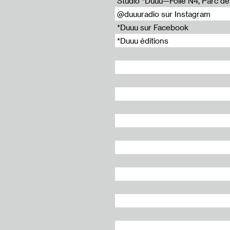
Studio *Duuu—Folie N4, Parc de l
@duuuradio sur Instagram
*Duuu sur Facebook
*Duuu éditions