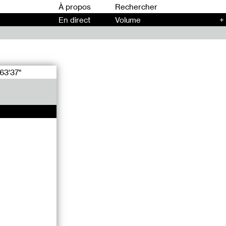
00
À propos
En direct
Volume
+
63'37"