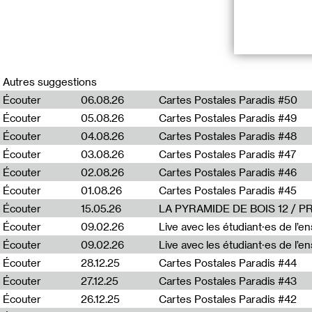
Greg Buffier -
S
Tracklist:
Autres suggestions
Écouter
06.08.26
Cartes Postales Paradis #50
An Intimate Conf
Écouter
05.08.26
Cartes Postales Paradis #49
Carbon Cycles
Storii di pisci
, A
Écouter
04.08.26
Cartes Postales Paradis #48
Phase 1
, Slagm
Écouter
03.08.26
Cartes Postales Paradis #47
Shape Lifter
, C
Heard by Ston
Écouter
02.08.26
Cartes Postales Paradis #46
Asphodel Mans
Écouter
01.08.26
Cartes Postales Paradis #45
Rossi Aldo
, Gei
Qosmos
, Soma
Écouter
15.05.26
LA PYRAMIDE DE BOIS 12 / 
Prima
, Or OR
Écouter
09.02.26
Live avec les étudiant·es de l’e
Écouter
09.02.26
Live avec les étudiant·es de l’
Écouter
28.12.25
Cartes Postales Paradis #44
Écouter
27.12.25
Cartes Postales Paradis #43
Une playlist pr
Écouter
26.12.25
Cartes Postales Paradis #42