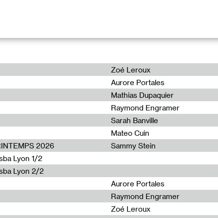
ainte-Barbe
Zoé Leroux
lict
, My Disco
Aurore Portales
, Ecker & Meulyzer
ntico
Mathias Dupaquier
an
Raymond Engramer
ZN
es
, Papivores
Sarah Banville
ions
, Black to Comm
Mateo Cuin
nst Naït
ticae
PRINTEMPS 2026
Sammy Stein
nsba Lyon 1/2
ensba Lyon 2/2
Aurore Portales
Raymond Engramer
oposée par Greg Buffier sur une invitation de Camille Richert.
Zoé Leroux