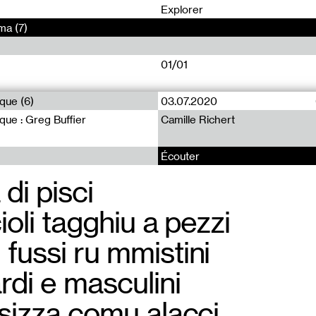
0
Explorer
ma (7)
01/01
que (6)
03.07.2020
ue : Greg Buffier
Camille Richert
Écouter
 di pisci
ioli tagghiu a pezzi
fussi ru mmistini
rdi e masculini
ssizza comu alacci