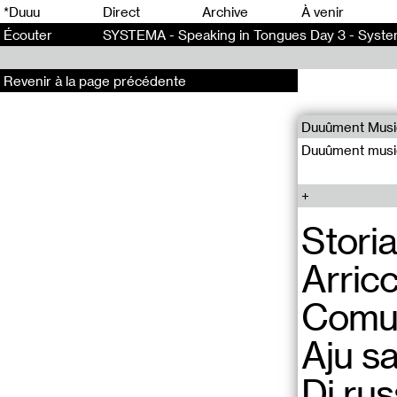
0
*Duuu
Direct
Archive
À venir
Écouter
SYSTEMA - Speaking in Tongues Day 3 - Syste
Revenir à la page précédente
Duuûment Musi
Duuûment musiq
Storia
Arricc
Comu 
Aju sa
Di ru