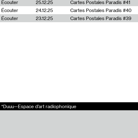
Écouter
25.12.25
Cartes Postales Paradis #41
En relation
Écouter
24.12.25
Cartes Postales Paradis #40
Duuûment musi
Écouter
23.12.25
Cartes Postales Paradis #39
Duuûment musi
Duuûment musi
Duuûment musiq
Duuûment musiq
Tags
Camille Richert
Greg Buffier
Playlist
Partager
*Duuu—Espace d’art radiophonique
Email