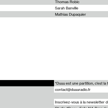
Thomas Robic
Sarah Banville
que : Marouchka Payen
Mathias Dupaquier
que : Jérôme Denis
que : Sophie Hanoun
ue : Marion Ellena
ue : Guillaume Heuguet
*Duuu est une partition, c’est 
contact@duuuradio.fr
Inscrivez-vous à la newsletter 